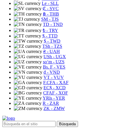
Le
- SLL
₡
- SVC
฿
- THB
ЅМ
- TJS
TD
- TND
₺
- TRY
$
- TTD
$
- TWD
TSh
- TZS
₴
- UAH
USh
- UGX
soʻm
- UZS
Bs. F
- VES
₫
- VND
VT
- VUV
F.CFA
- XAF
EC$
- XCD
CFAF
- XOF
YRls
- YER
R
- ZAR
ZK
- ZMW
Búsqueda