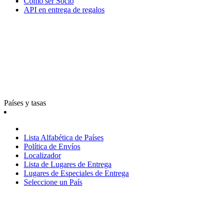
Cómo ser Socio
API en entrega de regalos
Países y tasas
Lista Alfabética de Países
Política de Envíos
Localizador
Lista de Lugares de Entrega
Lugares de Especiales de Entrega
Seleccione un País