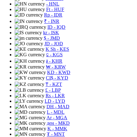
- HNL
Ft
- HUF
Rp
- IDR
₹
- INR
ID
- IQD
kr
- ISK
$
- JMD
JD
- JOD
K Sh
- KES
⃀
- KGS
៛
- KHR
₩
- KRW
KD
- KWD
CI$
- KYD
₸
- KZT
£
- LBP
Rs
- LKR
LD
- LYD
DH
- MAD
L
- MDL
Ar
- MGA
ден
- MKD
K
- MMK
₮
- MNT