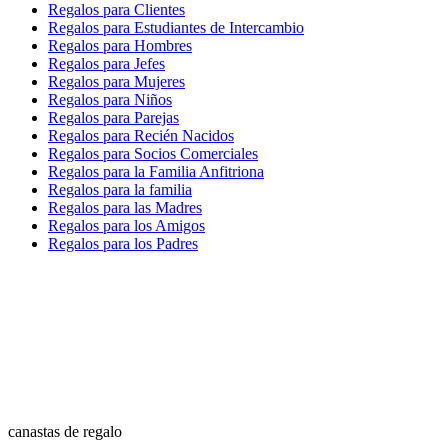
Regalos para Clientes
Regalos para Estudiantes de Intercambio
Regalos para Hombres
Regalos para Jefes
Regalos para Mujeres
Regalos para Niños
Regalos para Parejas
Regalos para Recién Nacidos
Regalos para Socios Comerciales
Regalos para la Familia Anfitriona
Regalos para la familia
Regalos para las Madres
Regalos para los Amigos
Regalos para los Padres
canastas de regalo