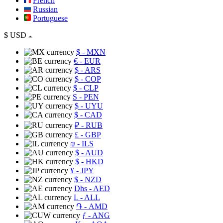
French
Russian
Portuguese
$
USD
$
- MXN
€
- EUR
$
- ARS
$
- COP
$
- CLP
S
- PEN
$
- UYU
$
- CAD
₽
- RUB
£
- GBP
₪
- ILS
$
- AUD
$
- HKD
¥
- JPY
$
- NZD
Dhs
- AED
L
- ALL
֏
- AMD
ƒ
- ANG