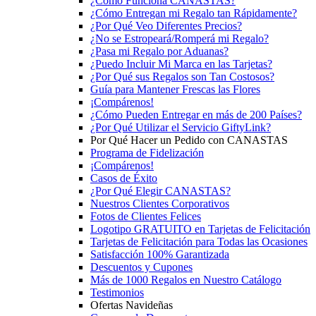
¿Cómo Funciona CANASTAS?
¿Cómo Entregan mi Regalo tan Rápidamente?
¿Por Qué Veo Diferentes Precios?
¿No se Estropeará/Romperá mi Regalo?
¿Pasa mi Regalo por Aduanas?
¿Puedo Incluir Mi Marca en las Tarjetas?
¿Por Qué sus Regalos son Tan Costosos?
Guía para Mantener Frescas las Flores
¡Compárenos!
¿Cómo Pueden Entregar en más de 200 Países?
¿Por Qué Utilizar el Servicio GiftyLink?
Por Qué Hacer un Pedido con CANASTAS
Programa de Fidelización
¡Compárenos!
Casos de Éxito
¿Por Qué Elegir CANASTAS?
Nuestros Clientes Corporativos
Fotos de Clientes Felices
Logotipo GRATUITO en Tarjetas de Felicitación
Tarjetas de Felicitación para Todas las Ocasiones
Satisfacción 100% Garantizada
Descuentos y Cupones
Más de 1000 Regalos en Nuestro Catálogo
Testimonios
Ofertas Navideñas