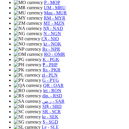
P
- MOP
UM
- MRU
Mau
- MUR
RM
- MYR
MT
- MZN
N$
- NAD
N
- NGN
C$
- NIO
kr
- NOK
Rs
- NPR
RO
- OMR
K
- PGK
₱
- PHP
Rs
- PKR
zł
- PLN
G
- PYG
QR
- QAR
lei
- RON
din.
- RSD
ر.س
- SAR
SI$
- SBD
SR
- SCR
kr
- SEK
$
- SGD
Le
- SLE