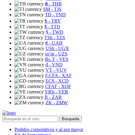
฿
- THB
ЅМ
- TJS
TD
- TND
₺
- TRY
$
- TTD
$
- TWD
TSh
- TZS
₴
- UAH
USh
- UGX
soʻm
- UZS
Bs. F
- VES
₫
- VND
VT
- VUV
F.CFA
- XAF
EC$
- XCD
CFAF
- XOF
YRls
- YER
R
- ZAR
ZK
- ZMW
Búsqueda
Pedidos corporativos y al por mayor
Kit de herramientas