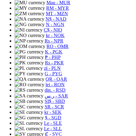
Mau
- MUR
RM
- MYR
MT
- MZN
N$
- NAD
N
- NGN
C$
- NIO
kr
- NOK
Rs
- NPR
RO
- OMR
K
- PGK
₱
- PHP
Rs
- PKR
zł
- PLN
G
- PYG
QR
- QAR
lei
- RON
din.
- RSD
ر.س
- SAR
SI$
- SBD
SR
- SCR
kr
- SEK
$
- SGD
Le
- SLE
Le
- SLL
₡
- SVC