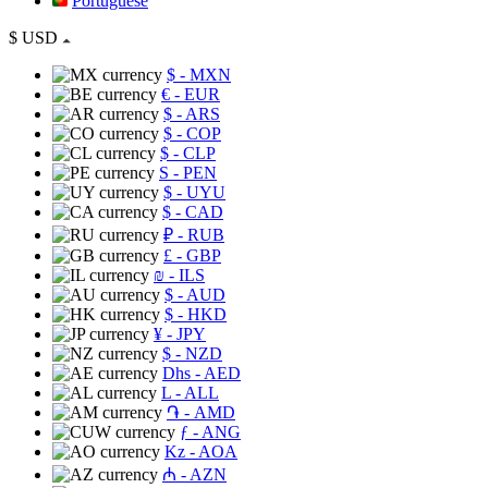
Portuguese
$
USD
$
- MXN
€
- EUR
$
- ARS
$
- COP
$
- CLP
S
- PEN
$
- UYU
$
- CAD
₽
- RUB
£
- GBP
₪
- ILS
$
- AUD
$
- HKD
¥
- JPY
$
- NZD
Dhs
- AED
L
- ALL
֏
- AMD
ƒ
- ANG
Kz
- AOA
₼
- AZN