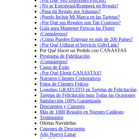
¿Por Qué Veo Diferentes Precios?
¿No se Estropeará/Romperá mi Regalo?
¿Pasa mi Regalo por Aduanas?
¿Puedo Incluir Mi Marca en las Tarjetas?
¿Por Qué sus Regalos son Tan Costosos?
Guía para Mantener Frescas las Flores
¡Compárenos!
¿Cómo Pueden Entregar en más de 200 Países?
¿Por Qué Utilizar el Servicio GiftyLink?
Por Qué Hacer un Pedido con CANASTAS
Programa de Fidelización
¡Compárenos!
Casos de Éxito
¿Por Qué Elegir CANASTAS?
Nuestros Clientes Corporativos
Fotos de Clientes Felices
Logotipo GRATUITO en Tarjetas de Felicitación
Tarjetas de Felicitación para Todas las Ocasiones
Satisfacción 100% Garantizada
Descuentos y Cupones
Más de 1000 Regalos en Nuestro Catálogo
Testimonios
Ofertas Navideñas
Cupones de Descuento
Año Nuevo Lunar