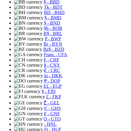
$
- BBD
Tk
- BDT
BD
- BHD
$
- BMD
$
- BND
$b
- BOB
R$
- BRL
P
- BWP
Br
- BYN
Bz$
- BZD
Franc
- CFA
₣
- CHF
¥
- CNY
₡
- CRC
kr
- DKK
₱
- DOP
E£
- EGP
$
- FJD
£
- FKP
₾
- GEL
₵
- GHS
₣
- GNF
Q
- GTQ
- HNL
Ft
- HUF