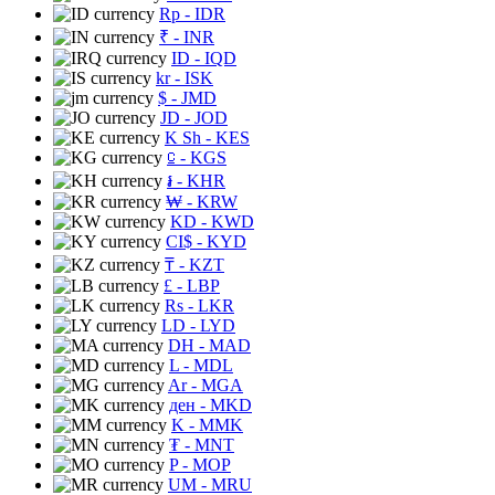
Rp
- IDR
₹
- INR
ID
- IQD
kr
- ISK
$
- JMD
JD
- JOD
K Sh
- KES
⃀
- KGS
៛
- KHR
₩
- KRW
KD
- KWD
CI$
- KYD
₸
- KZT
£
- LBP
Rs
- LKR
LD
- LYD
DH
- MAD
L
- MDL
Ar
- MGA
ден
- MKD
K
- MMK
₮
- MNT
P
- MOP
UM
- MRU