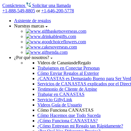
Contáctenos
Solicitar una llamada
+1-888-549-8805
or
+1-646-200-5778
Asistente de regalos
Nuestras marcas
¿Por qué nosotros?
Videos de CanastasdeRegalo
Trabajamos en Conectar Personas
Cómo Enviar Regalos al Exterior
¿CANASTAS es Demasiado Bueno para Ser Ver
Servicios de CANASTAS explicados por el Direc
Testimonio de Cliente de Arpine
Trabajar en CANASTAS
Servicio GiftyLink
Videos Guía de Usuario
Cómo Funciona CANASTAS
Cómo Hacemos que Todo Suceda
¿Cómo Funciona CANASTAS?
¿Cómo Entregan mi Regalo tan Rápidamente?