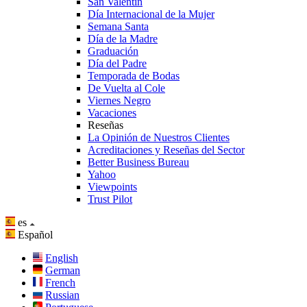
San Valentín
Día Internacional de la Mujer
Semana Santa
Día de la Madre
Graduación
Día del Padre
Temporada de Bodas
De Vuelta al Cole
Viernes Negro
Vacaciones
Reseñas
La Opinión de Nuestros Clientes
Acreditaciones y Reseñas del Sector
Better Business Bureau
Yahoo
Viewpoints
Trust Pilot
es
Español
English
German
French
Russian