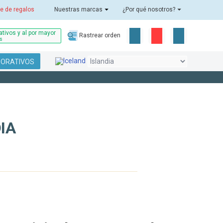
e de regalos
Nuestras marcas
¿Por qué nosotros?
tivos y al por mayor
Rastrear orden
as
PORATIVOS
IA