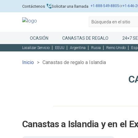
+1-888-549-8805
or
+1-646-2
Contáctenos
Solicitar una llamada
OCASIÓN
CANASTAS DE REGALO
24×7 SE
Localizar Servicio
EEUU
Argentina
Rusia
Reino Unido
Esp
Inicio
Canastas de regalo a Islandia
C
Canastas a Islandia y en el E