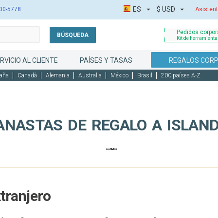
ES
$
USD
00-5778
Asistent
Pedidos corpora
BÚSQUEDA
Kit de herramient
RVICIO AL CLIENTE
PAÍSES Y TASAS
REGALOS COR
aña
Canadá
Alemania
Australia
México
Brasil
200 países A-Z
ANASTAS DE REGALO A ISLAND
xtranjero