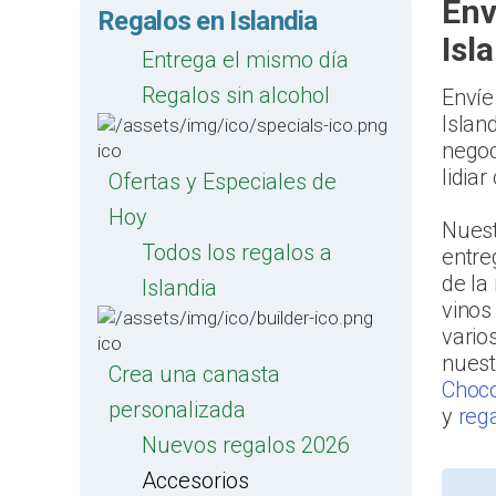
Env
Regalos en Islandia
Isl
Entrega el mismo día
Regalos sin alcohol
Envíe
Islan
negoc
lidia
Ofertas y Especiales de
Hoy
Nuest
Todos los regalos a
entre
de la
Islandia
vinos
vario
nues
Crea una canasta
Choco
personalizada
y
reg
Nuevos regalos 2026
Accesorios