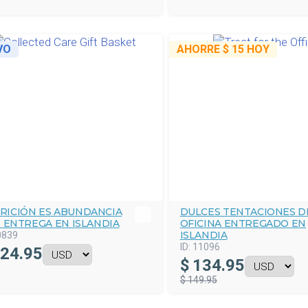
VO
AHORRE
$ 15
HOY
RICIÓN ES ABUNDANCIA
DULCES TENTACIONES D
 ENTREGA EN ISLANDIA
OFICINA ENTREGADO EN
ISLANDIA
0839
ID:
11096
24.95
$
134.95
$ 149.95