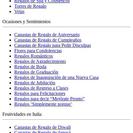
Regalos de Spa y Cosméticos
Torres de Regalo
Velas
Ocasiones y Sentimientos
Canastas de Regalo de Aniversario
Canastas de Regalo de Cumpleaños
Canastas de Regalo para Pedir Disculpas
Flores para Condolencias
Regalos Románticos
Regalos de Agradecimiento
Regalos de Boda
Regalos de Graduación
Regalos de Inauguración de una Nueva Casa
Regalos de Jubilación
Regalos de Regreso a Clases
Regalos para Felicitaciones
Regalos para decir “Mejórate Pronto”
Regalos ‘Simplemente porque’
Festividades en Italia
Canastas de Regalo de Diwali
Canastas de Regalo de Janucá