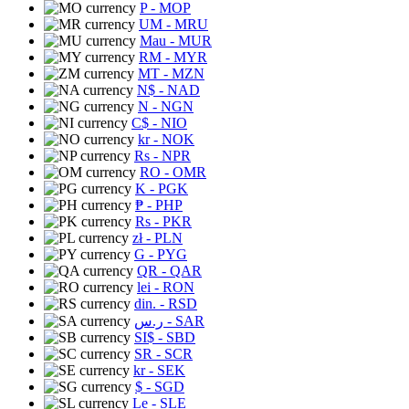
P
- MOP
UM
- MRU
Mau
- MUR
RM
- MYR
MT
- MZN
N$
- NAD
N
- NGN
C$
- NIO
kr
- NOK
Rs
- NPR
RO
- OMR
K
- PGK
₱
- PHP
Rs
- PKR
zł
- PLN
G
- PYG
QR
- QAR
lei
- RON
din.
- RSD
ر.س
- SAR
SI$
- SBD
SR
- SCR
kr
- SEK
$
- SGD
Le
- SLE