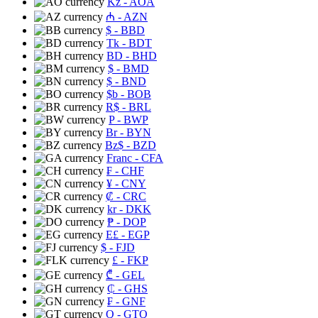
Kz
- AOA
₼
- AZN
$
- BBD
Tk
- BDT
BD
- BHD
$
- BMD
$
- BND
$b
- BOB
R$
- BRL
P
- BWP
Br
- BYN
Bz$
- BZD
Franc
- CFA
₣
- CHF
¥
- CNY
₡
- CRC
kr
- DKK
₱
- DOP
E£
- EGP
$
- FJD
£
- FKP
₾
- GEL
₵
- GHS
₣
- GNF
Q
- GTQ