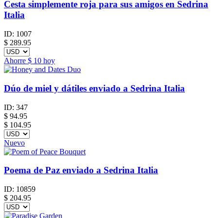
Cesta simplemente roja para sus amigos en Sedrina
Italia
ID:
1007
$
289.95
Ahorre
$ 10
hoy
Dúo de miel y dátiles enviado a Sedrina Italia
ID:
347
$
94.95
$ 104.95
Nuevo
Poema de Paz enviado a Sedrina Italia
ID:
10859
$
204.95