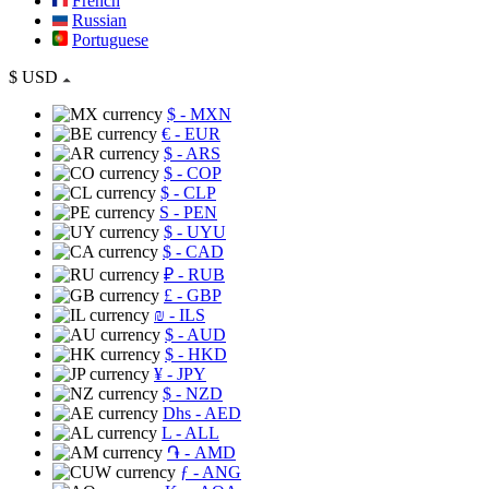
French
Russian
Portuguese
$
USD
$
- MXN
€
- EUR
$
- ARS
$
- COP
$
- CLP
S
- PEN
$
- UYU
$
- CAD
₽
- RUB
£
- GBP
₪
- ILS
$
- AUD
$
- HKD
¥
- JPY
$
- NZD
Dhs
- AED
L
- ALL
֏
- AMD
ƒ
- ANG