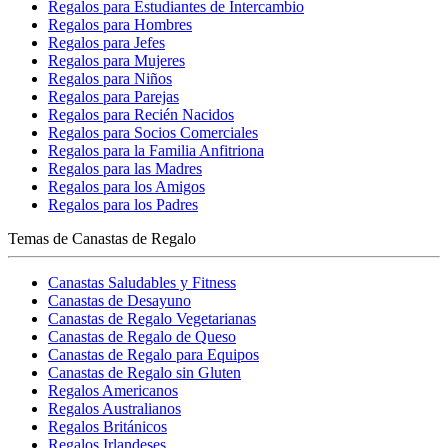
Regalos para Estudiantes de Intercambio
Regalos para Hombres
Regalos para Jefes
Regalos para Mujeres
Regalos para Niños
Regalos para Parejas
Regalos para Recién Nacidos
Regalos para Socios Comerciales
Regalos para la Familia Anfitriona
Regalos para las Madres
Regalos para los Amigos
Regalos para los Padres
Temas de Canastas de Regalo
Canastas Saludables y Fitness
Canastas de Desayuno
Canastas de Regalo Vegetarianas
Canastas de Regalo de Queso
Canastas de Regalo para Equipos
Canastas de Regalo sin Gluten
Regalos Americanos
Regalos Australianos
Regalos Británicos
Regalos Irlandeses