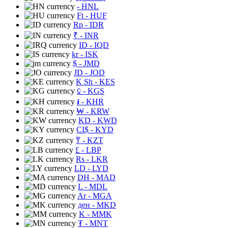
- HNL
Ft
- HUF
Rp
- IDR
₹
- INR
ID
- IQD
kr
- ISK
$
- JMD
JD
- JOD
K Sh
- KES
⃀
- KGS
៛
- KHR
₩
- KRW
KD
- KWD
CI$
- KYD
₸
- KZT
£
- LBP
Rs
- LKR
LD
- LYD
DH
- MAD
L
- MDL
Ar
- MGA
ден
- MKD
K
- MMK
₮
- MNT