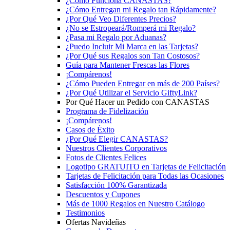
¿Cómo Funciona CANASTAS?
¿Cómo Entregan mi Regalo tan Rápidamente?
¿Por Qué Veo Diferentes Precios?
¿No se Estropeará/Romperá mi Regalo?
¿Pasa mi Regalo por Aduanas?
¿Puedo Incluir Mi Marca en las Tarjetas?
¿Por Qué sus Regalos son Tan Costosos?
Guía para Mantener Frescas las Flores
¡Compárenos!
¿Cómo Pueden Entregar en más de 200 Países?
¿Por Qué Utilizar el Servicio GiftyLink?
Por Qué Hacer un Pedido con CANASTAS
Programa de Fidelización
¡Compárenos!
Casos de Éxito
¿Por Qué Elegir CANASTAS?
Nuestros Clientes Corporativos
Fotos de Clientes Felices
Logotipo GRATUITO en Tarjetas de Felicitación
Tarjetas de Felicitación para Todas las Ocasiones
Satisfacción 100% Garantizada
Descuentos y Cupones
Más de 1000 Regalos en Nuestro Catálogo
Testimonios
Ofertas Navideñas