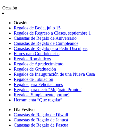
Ocasión
Ocasión
Regalos de Boda, julio 15
Regalos de Regreso a Clases, septiembre 1
Canastas de Regalo de Aniversario
Canastas de Regalo de Cumpleaños
Canastas de Regalo para Pedir Disculpas
Flores para Condolencias
Regalos Románticos
Regalos de Agradecimiento
Regalos de Graduación
Regalos de Inauguración de una Nueva Casa
Regalos de Jubilación
Regalos para Felicitaciones
Regalos para decir “Mejórate Pronto”
Regalos ‘Simplemente porque’
Herramienta “Qué regalar”
Día Festivo
Canastas de Regalo de Diwali
Canastas de Regalo de Janucá
Canastas de Regalo de Pascua