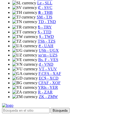
Le
- SLL
₡
- SVC
฿
- THB
ЅМ
- TJS
TD
- TND
₺
- TRY
$
- TTD
$
- TWD
TSh
- TZS
₴
- UAH
USh
- UGX
soʻm
- UZS
Bs. F
- VES
₫
- VND
VT
- VUV
F.CFA
- XAF
EC$
- XCD
CFAF
- XOF
YRls
- YER
R
- ZAR
ZK
- ZMW
Búsqueda