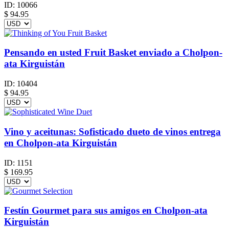
ID:
10066
$
94.95
Pensando en usted Fruit Basket enviado a Cholpon-
ata Kirguistán
ID:
10404
$
94.95
Vino y aceitunas: Sofisticado dueto de vinos entrega
en Cholpon-ata Kirguistán
ID:
1151
$
169.95
Festín Gourmet para sus amigos en Cholpon-ata
Kirguistán