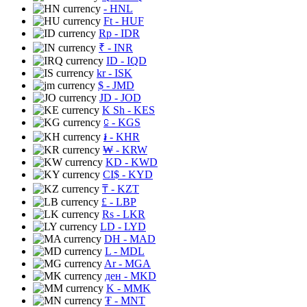
- HNL
Ft
- HUF
Rp
- IDR
₹
- INR
ID
- IQD
kr
- ISK
$
- JMD
JD
- JOD
K Sh
- KES
⃀
- KGS
៛
- KHR
₩
- KRW
KD
- KWD
CI$
- KYD
₸
- KZT
£
- LBP
Rs
- LKR
LD
- LYD
DH
- MAD
L
- MDL
Ar
- MGA
ден
- MKD
K
- MMK
₮
- MNT