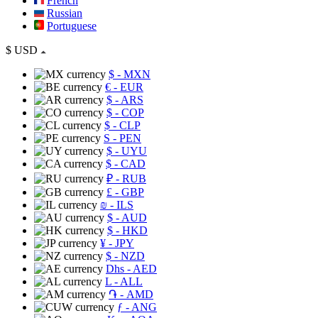
French
Russian
Portuguese
$
USD
$
- MXN
€
- EUR
$
- ARS
$
- COP
$
- CLP
S
- PEN
$
- UYU
$
- CAD
₽
- RUB
£
- GBP
₪
- ILS
$
- AUD
$
- HKD
¥
- JPY
$
- NZD
Dhs
- AED
L
- ALL
֏
- AMD
ƒ
- ANG