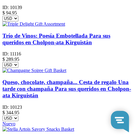
ID:
10139
$
94.95
Trío de Vinos: Poesía Embotellada Para sus
queridos en Cholpon-ata Kirguistán
ID:
11116
$
289.95
Queso, chocolate, champaña... Cesta de regalo Una
tarde con champaña Para sus queridos en Cholpon-
ata Kirguistán
ID:
10123
$
344.95
Nuevo