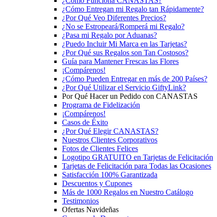
¿Cómo Funciona CANASTAS?
¿Cómo Entregan mi Regalo tan Rápidamente?
¿Por Qué Veo Diferentes Precios?
¿No se Estropeará/Romperá mi Regalo?
¿Pasa mi Regalo por Aduanas?
¿Puedo Incluir Mi Marca en las Tarjetas?
¿Por Qué sus Regalos son Tan Costosos?
Guía para Mantener Frescas las Flores
¡Compárenos!
¿Cómo Pueden Entregar en más de 200 Países?
¿Por Qué Utilizar el Servicio GiftyLink?
Por Qué Hacer un Pedido con CANASTAS
Programa de Fidelización
¡Compárenos!
Casos de Éxito
¿Por Qué Elegir CANASTAS?
Nuestros Clientes Corporativos
Fotos de Clientes Felices
Logotipo GRATUITO en Tarjetas de Felicitación
Tarjetas de Felicitación para Todas las Ocasiones
Satisfacción 100% Garantizada
Descuentos y Cupones
Más de 1000 Regalos en Nuestro Catálogo
Testimonios
Ofertas Navideñas