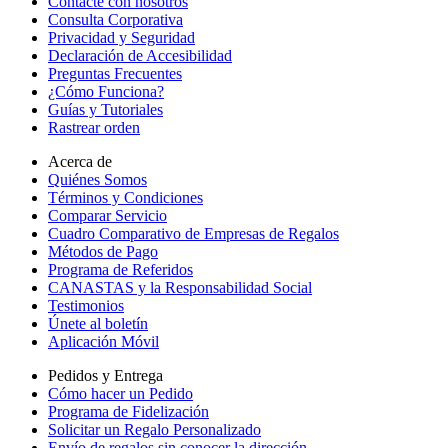
Contacte con nosotros
Consulta Corporativa
Privacidad y Seguridad
Declaración de Accesibilidad
Preguntas Frecuentes
¿Cómo Funciona?
Guías y Tutoriales
Rastrear orden
Acerca de
Quiénes Somos
Términos y Condiciones
Comparar Servicio
Cuadro Comparativo de Empresas de Regalos
Métodos de Pago
Programa de Referidos
CANASTAS y la Responsabilidad Social
Testimonios
Únete al boletín
Aplicación Móvil
Pedidos y Entrega
Cómo hacer un Pedido
Programa de Fidelización
Solicitar un Regalo Personalizado
Envío de regalos sin conocer la dirección