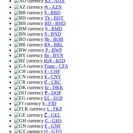
Kz
- AOA
₼
- AZN
$
- BBD
Tk
- BDT
BD
- BHD
$
- BMD
$
- BND
$b
- BOB
R$
- BRL
P
- BWP
Br
- BYN
Bz$
- BZD
Franc
- CFA
₣
- CHF
¥
- CNY
₡
- CRC
kr
- DKK
₱
- DOP
E£
- EGP
$
- FJD
£
- FKP
₾
- GEL
₵
- GHS
₣
- GNF
Q
- GTQ