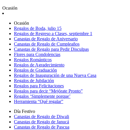
Ocasión
Ocasión
Regalos de Boda, julio 15
Regalos de Regreso a Clases, septiembre 1
Canastas de Regalo de Aniversario
Canastas de Regalo de Cumpleaños
Canastas de Regalo para Pedir Disculpas
Flores para Condolencias
Regalos Románticos
Regalos de Agradecimiento
Regalos de Graduación
Regalos de Inauguración de una Nueva Casa
Regalos de Jubilación
Regalos para Felicitaciones
Regalos para decir “Mejórate Pronto”
Regalos ‘Simplemente porque’
Herramienta “Qué regalar”
Día Festivo
Canastas de Regalo de Diwali
Canastas de Regalo de Janucá
Canastas de Regalo de Pascua