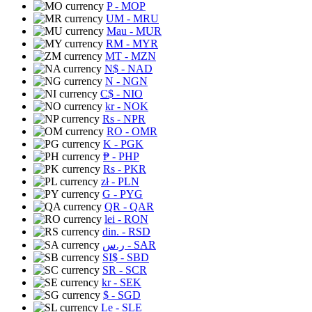
P
- MOP
UM
- MRU
Mau
- MUR
RM
- MYR
MT
- MZN
N$
- NAD
N
- NGN
C$
- NIO
kr
- NOK
Rs
- NPR
RO
- OMR
K
- PGK
₱
- PHP
Rs
- PKR
zł
- PLN
G
- PYG
QR
- QAR
lei
- RON
din.
- RSD
ر.س
- SAR
SI$
- SBD
SR
- SCR
kr
- SEK
$
- SGD
Le
- SLE