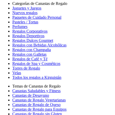
Categorías de Canastas de Regalo
Juguetes y Juegos
Nuevos regalos
Paquetes de Cuidado Personal
Pasteles / Tortas
Perfumes
Regalos Corporativos
Regalos Deportivos
Regalos Dulces Gourmet
Regalos con Bebidas Alcohólicas
Regalos con Champaña
Regalos con Galletas
Regalos de Café y Té
Regalos de Spa y Cosméticos
Torres de Regalo
Velas
Todos los regalos a Kirguistán
Temas de Canastas de Regalo
Canastas Saludables y Fitness
Canastas de Desayuno
Canastas de Regalo Vegetarianas
Canastas de Regalo de Queso
Canastas de Regalo para Equipos
Canastas de Regalo sin Gluten