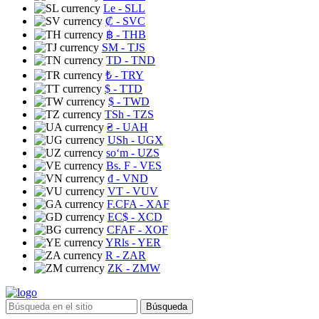
Le
- SLL
₡
- SVC
฿
- THB
ЅМ
- TJS
TD
- TND
₺
- TRY
$
- TTD
$
- TWD
TSh
- TZS
₴
- UAH
USh
- UGX
soʻm
- UZS
Bs. F
- VES
₫
- VND
VT
- VUV
F.CFA
- XAF
EC$
- XCD
CFAF
- XOF
YRls
- YER
R
- ZAR
ZK
- ZMW
Búsqueda