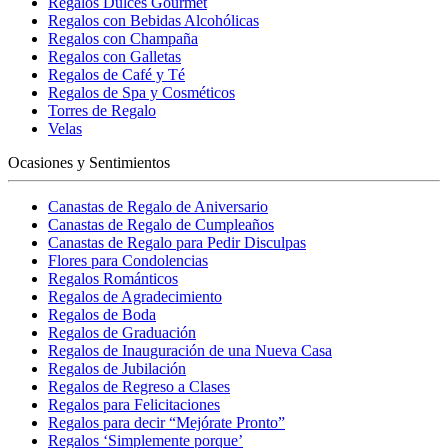
Regalos Dulces Gourmet
Regalos con Bebidas Alcohólicas
Regalos con Champaña
Regalos con Galletas
Regalos de Café y Té
Regalos de Spa y Cosméticos
Torres de Regalo
Velas
Ocasiones y Sentimientos
Canastas de Regalo de Aniversario
Canastas de Regalo de Cumpleaños
Canastas de Regalo para Pedir Disculpas
Flores para Condolencias
Regalos Románticos
Regalos de Agradecimiento
Regalos de Boda
Regalos de Graduación
Regalos de Inauguración de una Nueva Casa
Regalos de Jubilación
Regalos de Regreso a Clases
Regalos para Felicitaciones
Regalos para decir “Mejórate Pronto”
Regalos ‘Simplemente porque’