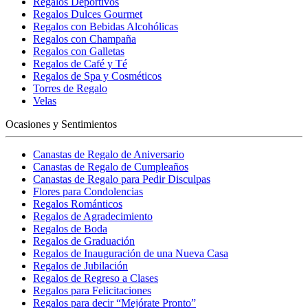
Regalos Deportivos
Regalos Dulces Gourmet
Regalos con Bebidas Alcohólicas
Regalos con Champaña
Regalos con Galletas
Regalos de Café y Té
Regalos de Spa y Cosméticos
Torres de Regalo
Velas
Ocasiones y Sentimientos
Canastas de Regalo de Aniversario
Canastas de Regalo de Cumpleaños
Canastas de Regalo para Pedir Disculpas
Flores para Condolencias
Regalos Románticos
Regalos de Agradecimiento
Regalos de Boda
Regalos de Graduación
Regalos de Inauguración de una Nueva Casa
Regalos de Jubilación
Regalos de Regreso a Clases
Regalos para Felicitaciones
Regalos para decir “Mejórate Pronto”