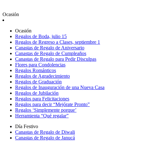
Ocasión
Ocasión
Regalos de Boda, julio 15
Regalos de Regreso a Clases, septiembre 1
Canastas de Regalo de Aniversario
Canastas de Regalo de Cumpleaños
Canastas de Regalo para Pedir Disculpas
Flores para Condolencias
Regalos Románticos
Regalos de Agradecimiento
Regalos de Graduación
Regalos de Inauguración de una Nueva Casa
Regalos de Jubilación
Regalos para Felicitaciones
Regalos para decir “Mejórate Pronto”
Regalos ‘Simplemente porque’
Herramienta “Qué regalar”
Día Festivo
Canastas de Regalo de Diwali
Canastas de Regalo de Janucá