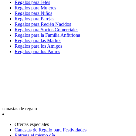
Regalos para Jefes
Regalos para Mujeres
Regalos para Niños
Regalos para Parejas
Regalos para Recién Nacidos
Regalos para Socios Comerciales
Regalos para la Familia Anfitriona
Regalos para las Madres
Regalos para los Amigos
Regalos para los Padres
canastas de regalo
Ofertas especiales
Canastas de Regalo para Festividades
Entrega el mismo día