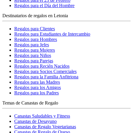
Regalos para el 23 de Febrero
Regalos para el Día del Hombre
Destinatarios de regalos en Letonia
Regalos para Clientes
Regalos para Estudiantes de Intercambio
Regalos para Hombres
Regalos para Jefes
Regalos para Mujeres
Regalos para Niños
Regalos para Parejas
Regalos para Recién Nacidos
Regalos para Socios Comerciales
Regalos para la Familia Anfitriona
Regalos para las Madres
Regalos para los Amigos
Regalos para los Padres
Temas de Canastas de Regalo
Canastas Saludables y Fitness
Canastas de Desayuno
Canastas de Regalo Vegetarianas
Canastas de Regalo de Queso