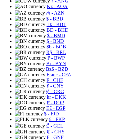
ƒ
- ANG
Kz
- AOA
₼
- AZN
$
- BBD
Tk
- BDT
BD
- BHD
$
- BMD
$
- BND
$b
- BOB
R$
- BRL
P
- BWP
Br
- BYN
Bz$
- BZD
Franc
- CFA
₣
- CHF
¥
- CNY
₡
- CRC
kr
- DKK
₱
- DOP
E£
- EGP
$
- FJD
£
- FKP
₾
- GEL
₵
- GHS
₣
- GNF