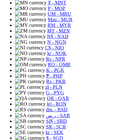
₮
- MNT
P
- MOP
UM
- MRU
Mau
- MUR
RM
- MYR
MT
- MZN
N$
- NAD
N
- NGN
C$
- NIO
kr
- NOK
Rs
- NPR
RO
- OMR
K
- PGK
₱
- PHP
Rs
- PKR
zł
- PLN
G
- PYG
QR
- QAR
lei
- RON
din.
- RSD
ر.س
- SAR
SI$
- SBD
SR
- SCR
kr
- SEK
$
- SGD