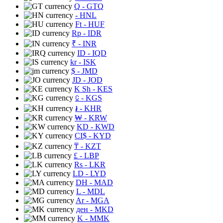
Q
- GTQ
- HNL
Ft
- HUF
Rp
- IDR
₹
- INR
ID
- IQD
kr
- ISK
$
- JMD
JD
- JOD
K Sh
- KES
⃀
- KGS
៛
- KHR
₩
- KRW
KD
- KWD
CI$
- KYD
₸
- KZT
£
- LBP
Rs
- LKR
LD
- LYD
DH
- MAD
L
- MDL
Ar
- MGA
ден
- MKD
K
- MMK