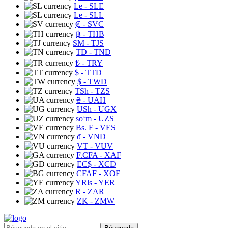
Le
- SLE
Le
- SLL
₡
- SVC
฿
- THB
ЅМ
- TJS
TD
- TND
₺
- TRY
$
- TTD
$
- TWD
TSh
- TZS
₴
- UAH
USh
- UGX
soʻm
- UZS
Bs. F
- VES
₫
- VND
VT
- VUV
F.CFA
- XAF
EC$
- XCD
CFAF
- XOF
YRls
- YER
R
- ZAR
ZK
- ZMW