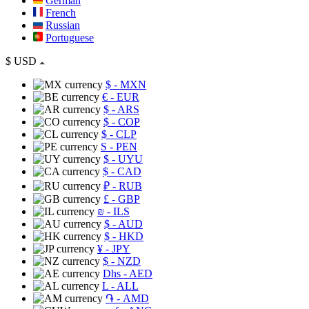
German
French
Russian
Portuguese
$
USD
$
- MXN
€
- EUR
$
- ARS
$
- COP
$
- CLP
S
- PEN
$
- UYU
$
- CAD
₽
- RUB
£
- GBP
₪
- ILS
$
- AUD
$
- HKD
¥
- JPY
$
- NZD
Dhs
- AED
L
- ALL
֏
- AMD