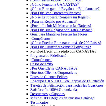
Cómo Hacemos que Todo Suceda
¿Cómo Funciona CANASTAS?
¿Cómo Entregan mi Regalo tan Rápidamente?
¿Por Qué Veo Diferentes Precios?
¿No se Estropeará/Romperá mi Regalo?
¿Pasa mi Regalo por Aduanas?
¿Puedo Incluir Mi Marca en las Tarjetas?
¿Por Qué sus Regalos son Tan Costosos?
Guía para Mantener Frescas las Flores
¡Compárenos!
¿Cómo Pueden Entregar en más de 200 Países?
¿Por Qué Utilizar el Servicio GiftyLink?
Por Qué Hacer un Pedido con CANASTAS
Programa de Fidelización
¡Compárenos!
Casos de Éxito
¿Por Qué Elegir CANASTAS?
Nuestros Clientes Corporativos
Fotos de Clientes Felices
Logotipo GRATUITO en Tarjetas de Felicitación
Tarjetas de Felicitación para Todas las Ocasiones
Satisfacción 100% Garantizada
Descuentos y Cupones
Más de 1000 Regalos en Nuestro Catálogo
Testimonios