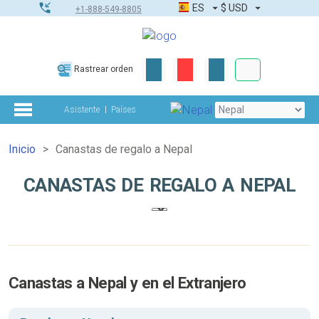
ES
$
USD
+1-888-549-8805
Pedidos corpor
Rastrear orden
Kit de herramient
Asistente
Países
Inicio
Canastas de regalo a Nepal
CANASTAS DE REGALO A NEPAL
Canastas a Nepal y en el Extranjero