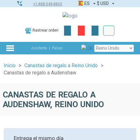
ES
$
USD
+1-888-549-8805
Pedidos corpor
Rastrear orden
Kit de herramient
Asistente
Países
Inicio
Canastas de regalo a Reino Unido
Canastas de regalo a Audenshaw
CANASTAS DE REGALO A
AUDENSHAW, REINO UNIDO
Entrega el mismo día