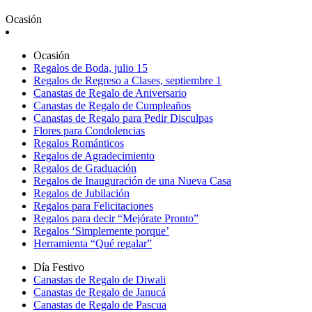
Ocasión
Ocasión
Regalos de Boda, julio 15
Regalos de Regreso a Clases, septiembre 1
Canastas de Regalo de Aniversario
Canastas de Regalo de Cumpleaños
Canastas de Regalo para Pedir Disculpas
Flores para Condolencias
Regalos Románticos
Regalos de Agradecimiento
Regalos de Graduación
Regalos de Inauguración de una Nueva Casa
Regalos de Jubilación
Regalos para Felicitaciones
Regalos para decir “Mejórate Pronto”
Regalos ‘Simplemente porque’
Herramienta “Qué regalar”
Día Festivo
Canastas de Regalo de Diwali
Canastas de Regalo de Janucá
Canastas de Regalo de Pascua