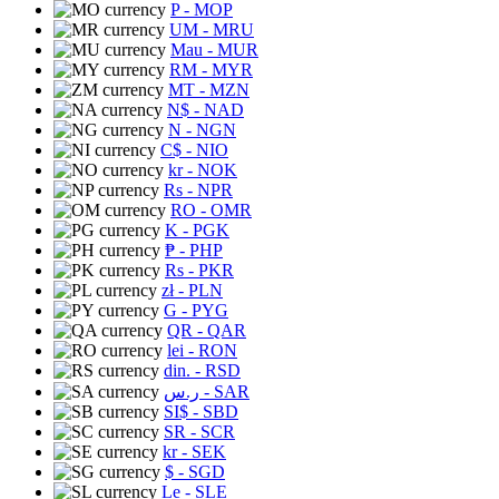
P
- MOP
UM
- MRU
Mau
- MUR
RM
- MYR
MT
- MZN
N$
- NAD
N
- NGN
C$
- NIO
kr
- NOK
Rs
- NPR
RO
- OMR
K
- PGK
₱
- PHP
Rs
- PKR
zł
- PLN
G
- PYG
QR
- QAR
lei
- RON
din.
- RSD
ر.س
- SAR
SI$
- SBD
SR
- SCR
kr
- SEK
$
- SGD
Le
- SLE