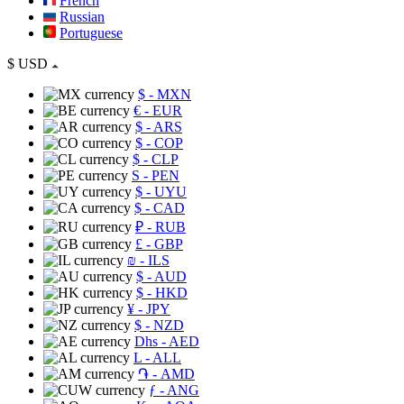
French
Russian
Portuguese
$
USD
$
- MXN
€
- EUR
$
- ARS
$
- COP
$
- CLP
S
- PEN
$
- UYU
$
- CAD
₽
- RUB
£
- GBP
₪
- ILS
$
- AUD
$
- HKD
¥
- JPY
$
- NZD
Dhs
- AED
L
- ALL
֏
- AMD
ƒ
- ANG