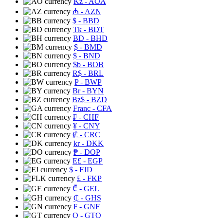
Kz
- AOA
₼
- AZN
$
- BBD
Tk
- BDT
BD
- BHD
$
- BMD
$
- BND
$b
- BOB
R$
- BRL
P
- BWP
Br
- BYN
Bz$
- BZD
Franc
- CFA
₣
- CHF
¥
- CNY
₡
- CRC
kr
- DKK
₱
- DOP
E£
- EGP
$
- FJD
£
- FKP
₾
- GEL
₵
- GHS
₣
- GNF
Q
- GTQ