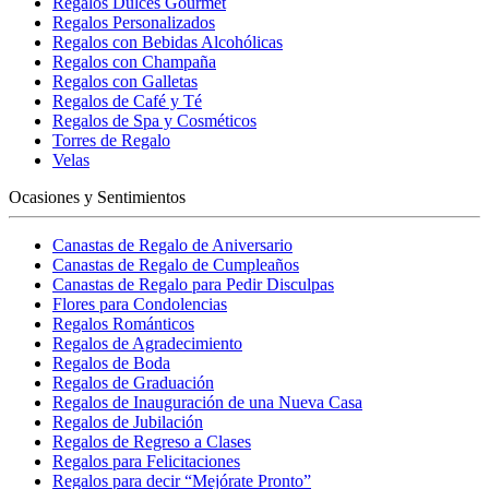
Regalos Dulces Gourmet
Regalos Personalizados
Regalos con Bebidas Alcohólicas
Regalos con Champaña
Regalos con Galletas
Regalos de Café y Té
Regalos de Spa y Cosméticos
Torres de Regalo
Velas
Ocasiones y Sentimientos
Canastas de Regalo de Aniversario
Canastas de Regalo de Cumpleaños
Canastas de Regalo para Pedir Disculpas
Flores para Condolencias
Regalos Románticos
Regalos de Agradecimiento
Regalos de Boda
Regalos de Graduación
Regalos de Inauguración de una Nueva Casa
Regalos de Jubilación
Regalos de Regreso a Clases
Regalos para Felicitaciones
Regalos para decir “Mejórate Pronto”