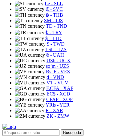
Le
- SLL
₡
- SVC
฿
- THB
ЅМ
- TJS
TD
- TND
₺
- TRY
$
- TTD
$
- TWD
TSh
- TZS
₴
- UAH
USh
- UGX
soʻm
- UZS
Bs. F
- VES
₫
- VND
VT
- VUV
F.CFA
- XAF
EC$
- XCD
CFAF
- XOF
YRls
- YER
R
- ZAR
ZK
- ZMW
Búsqueda