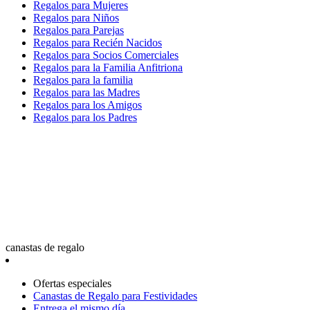
Regalos para Mujeres
Regalos para Niños
Regalos para Parejas
Regalos para Recién Nacidos
Regalos para Socios Comerciales
Regalos para la Familia Anfitriona
Regalos para la familia
Regalos para las Madres
Regalos para los Amigos
Regalos para los Padres
canastas de regalo
Ofertas especiales
Canastas de Regalo para Festividades
Entrega el mismo día