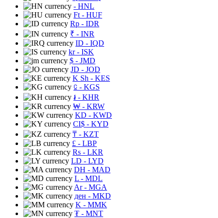
- HNL
Ft
- HUF
Rp
- IDR
₹
- INR
ID
- IQD
kr
- ISK
$
- JMD
JD
- JOD
K Sh
- KES
⃀
- KGS
៛
- KHR
₩
- KRW
KD
- KWD
CI$
- KYD
₸
- KZT
£
- LBP
Rs
- LKR
LD
- LYD
DH
- MAD
L
- MDL
Ar
- MGA
ден
- MKD
K
- MMK
₮
- MNT