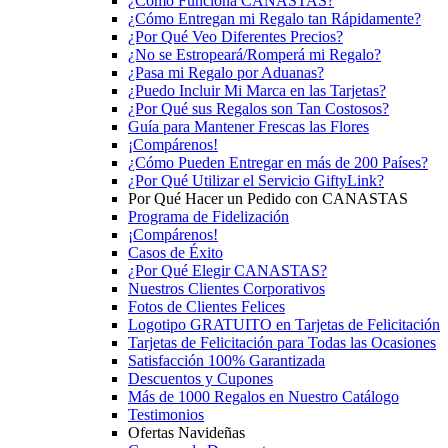
¿Cómo Funciona CANASTAS?
¿Cómo Entregan mi Regalo tan Rápidamente?
¿Por Qué Veo Diferentes Precios?
¿No se Estropeará/Romperá mi Regalo?
¿Pasa mi Regalo por Aduanas?
¿Puedo Incluir Mi Marca en las Tarjetas?
¿Por Qué sus Regalos son Tan Costosos?
Guía para Mantener Frescas las Flores
¡Compárenos!
¿Cómo Pueden Entregar en más de 200 Países?
¿Por Qué Utilizar el Servicio GiftyLink?
Por Qué Hacer un Pedido con CANASTAS
Programa de Fidelización
¡Compárenos!
Casos de Éxito
¿Por Qué Elegir CANASTAS?
Nuestros Clientes Corporativos
Fotos de Clientes Felices
Logotipo GRATUITO en Tarjetas de Felicitación
Tarjetas de Felicitación para Todas las Ocasiones
Satisfacción 100% Garantizada
Descuentos y Cupones
Más de 1000 Regalos en Nuestro Catálogo
Testimonios
Ofertas Navideñas