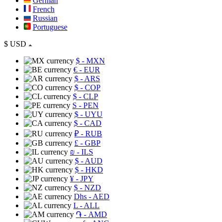
German
French
Russian
Portuguese
$
USD
$
- MXN
€
- EUR
$
- ARS
$
- COP
$
- CLP
S
- PEN
$
- UYU
$
- CAD
₽
- RUB
£
- GBP
₪
- ILS
$
- AUD
$
- HKD
¥
- JPY
$
- NZD
Dhs
- AED
L
- ALL
֏
- AMD