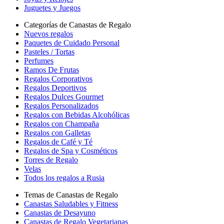
Juguetes y Juegos
Categorías de Canastas de Regalo
Nuevos regalos
Paquetes de Cuidado Personal
Pasteles / Tortas
Perfumes
Ramos De Frutas
Regalos Corporativos
Regalos Deportivos
Regalos Dulces Gourmet
Regalos Personalizados
Regalos con Bebidas Alcohólicas
Regalos con Champaña
Regalos con Galletas
Regalos de Café y Té
Regalos de Spa y Cosméticos
Torres de Regalo
Velas
Todos los regalos a Rusia
Temas de Canastas de Regalo
Canastas Saludables y Fitness
Canastas de Desayuno
Canastas de Regalo Vegetarianas