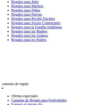
Regalos para Jefes
Regalos para Mujeres
Regalos para Niños
Regalos para Parejas
Regalos para Recién Nacidos
Regalos para Socios Comerciales
Regalos para la Familia Anfitriona
Regalos para las Madres
Regalos para los Amigos
Regalos para los Padres
canastas de regalo
Ofertas especiales
Canastas de Regalo para Festividades
Entrega el mismo día