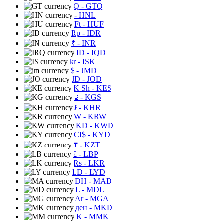
Q
- GTQ
- HNL
Ft
- HUF
Rp
- IDR
₹
- INR
ID
- IQD
kr
- ISK
$
- JMD
JD
- JOD
K Sh
- KES
⃀
- KGS
៛
- KHR
₩
- KRW
KD
- KWD
CI$
- KYD
₸
- KZT
£
- LBP
Rs
- LKR
LD
- LYD
DH
- MAD
L
- MDL
Ar
- MGA
ден
- MKD
K
- MMK