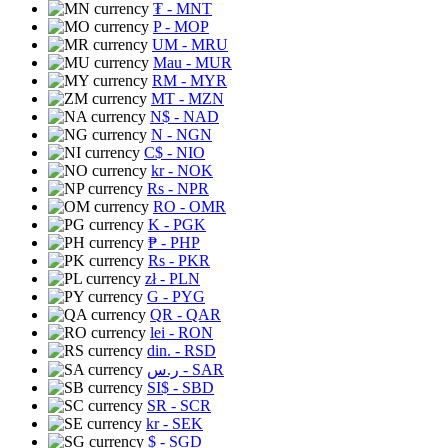
₮
- MNT
P
- MOP
UM
- MRU
Mau
- MUR
RM
- MYR
MT
- MZN
N$
- NAD
N
- NGN
C$
- NIO
kr
- NOK
Rs
- NPR
RO
- OMR
K
- PGK
₱
- PHP
Rs
- PKR
zł
- PLN
G
- PYG
QR
- QAR
lei
- RON
din.
- RSD
ر.س
- SAR
SI$
- SBD
SR
- SCR
kr
- SEK
$
- SGD