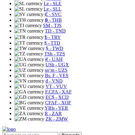
Le
- SLE
Le
- SLL
₡
- SVC
฿
- THB
ЅМ
- TJS
TD
- TND
₺
- TRY
$
- TTD
$
- TWD
TSh
- TZS
₴
- UAH
USh
- UGX
soʻm
- UZS
Bs. F
- VES
₫
- VND
VT
- VUV
F.CFA
- XAF
EC$
- XCD
CFAF
- XOF
YRls
- YER
R
- ZAR
ZK
- ZMW