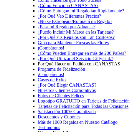
Cómo Hacemos que Todo Suceda
¿Cómo Funciona CANASTAS?
¿Cómo Entregan mi Regalo tan Rápidamente?
¿Por Qué Veo Diferentes Precios?
¿No se Estropeará/Romperá mi Regalo?
¿Pasa mi Regalo por Aduanas?
¿Puedo Incluir Mi Marca en las Tarjetas?
¿Por Qué sus Regalos son Tan Costosos?
Guía para Mantener Frescas las Flores
¡Compárenos!
¿Cómo Pueden Entregar en más de 200 Países?
¿Por Qué Utilizar el Servicio GiftyLink?
Por Qué Hacer un Pedido con CANASTAS
Programa de Fidelización
¡Compárenos!
Casos de Éxito
¿Por Qué Elegir CANASTAS?
Nuestros Clientes Corporativos
Fotos de Clientes Felices
Logotipo GRATUITO en Tarjetas de Felicitación
Tarjetas de Felicitación para Todas las Ocasiones
Satisfacción 100% Garantizada
Descuentos y Cupones
Más de 1000 Regalos en Nuestro Catálogo
Testimonios