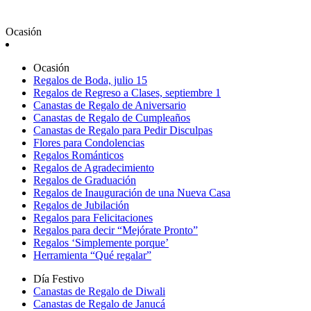
Ocasión
Ocasión
Regalos de Boda, julio 15
Regalos de Regreso a Clases, septiembre 1
Canastas de Regalo de Aniversario
Canastas de Regalo de Cumpleaños
Canastas de Regalo para Pedir Disculpas
Flores para Condolencias
Regalos Románticos
Regalos de Agradecimiento
Regalos de Graduación
Regalos de Inauguración de una Nueva Casa
Regalos de Jubilación
Regalos para Felicitaciones
Regalos para decir “Mejórate Pronto”
Regalos ‘Simplemente porque’
Herramienta “Qué regalar”
Día Festivo
Canastas de Regalo de Diwali
Canastas de Regalo de Janucá