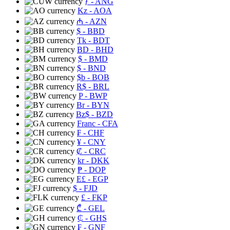
ƒ
- ANG
Kz
- AOA
₼
- AZN
$
- BBD
Tk
- BDT
BD
- BHD
$
- BMD
$
- BND
$b
- BOB
R$
- BRL
P
- BWP
Br
- BYN
Bz$
- BZD
Franc
- CFA
₣
- CHF
¥
- CNY
₡
- CRC
kr
- DKK
₱
- DOP
E£
- EGP
$
- FJD
£
- FKP
₾
- GEL
₵
- GHS
₣
- GNF