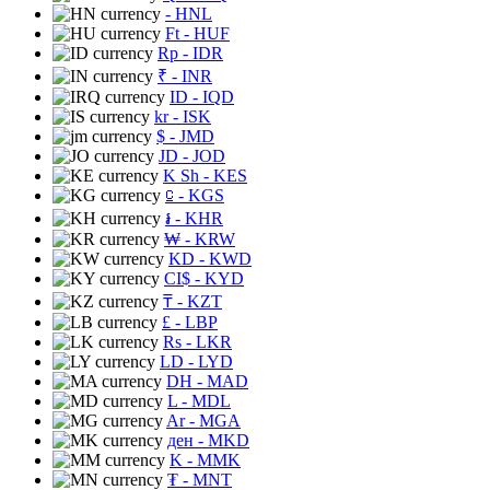
- HNL
Ft
- HUF
Rp
- IDR
₹
- INR
ID
- IQD
kr
- ISK
$
- JMD
JD
- JOD
K Sh
- KES
⃀
- KGS
៛
- KHR
₩
- KRW
KD
- KWD
CI$
- KYD
₸
- KZT
£
- LBP
Rs
- LKR
LD
- LYD
DH
- MAD
L
- MDL
Ar
- MGA
ден
- MKD
K
- MMK
₮
- MNT