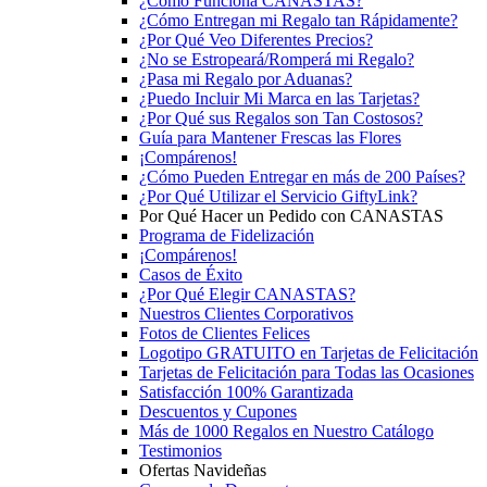
¿Cómo Funciona CANASTAS?
¿Cómo Entregan mi Regalo tan Rápidamente?
¿Por Qué Veo Diferentes Precios?
¿No se Estropeará/Romperá mi Regalo?
¿Pasa mi Regalo por Aduanas?
¿Puedo Incluir Mi Marca en las Tarjetas?
¿Por Qué sus Regalos son Tan Costosos?
Guía para Mantener Frescas las Flores
¡Compárenos!
¿Cómo Pueden Entregar en más de 200 Países?
¿Por Qué Utilizar el Servicio GiftyLink?
Por Qué Hacer un Pedido con CANASTAS
Programa de Fidelización
¡Compárenos!
Casos de Éxito
¿Por Qué Elegir CANASTAS?
Nuestros Clientes Corporativos
Fotos de Clientes Felices
Logotipo GRATUITO en Tarjetas de Felicitación
Tarjetas de Felicitación para Todas las Ocasiones
Satisfacción 100% Garantizada
Descuentos y Cupones
Más de 1000 Regalos en Nuestro Catálogo
Testimonios
Ofertas Navideñas