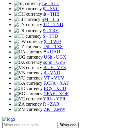
Le
- SLL
₡
- SVC
฿
- THB
ЅМ
- TJS
TD
- TND
₺
- TRY
$
- TTD
$
- TWD
TSh
- TZS
₴
- UAH
USh
- UGX
soʻm
- UZS
Bs. F
- VES
₫
- VND
VT
- VUV
F.CFA
- XAF
EC$
- XCD
CFAF
- XOF
YRls
- YER
R
- ZAR
ZK
- ZMW
Búsqueda