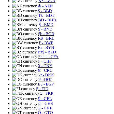
Kz
- AOA
₼
- AZN
$
- BBD
Tk
- BDT
BD
- BHD
$
- BMD
$
- BND
$b
- BOB
R$
- BRL
P
- BWP
Br
- BYN
Bz$
- BZD
Franc
- CFA
₣
- CHF
¥
- CNY
₡
- CRC
kr
- DKK
₱
- DOP
E£
- EGP
$
- FJD
£
- FKP
₾
- GEL
₵
- GHS
₣
- GNF
Q
- GTQ