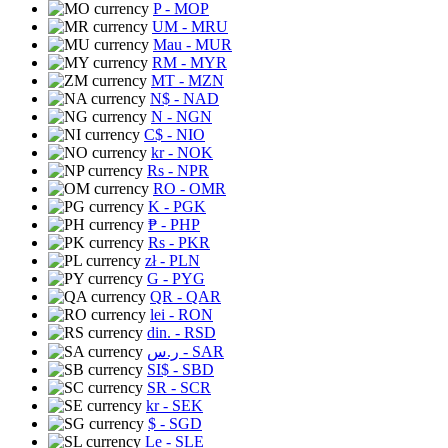
P
- MOP
UM
- MRU
Mau
- MUR
RM
- MYR
MT
- MZN
N$
- NAD
N
- NGN
C$
- NIO
kr
- NOK
Rs
- NPR
RO
- OMR
K
- PGK
₱
- PHP
Rs
- PKR
zł
- PLN
G
- PYG
QR
- QAR
lei
- RON
din.
- RSD
ر.س
- SAR
SI$
- SBD
SR
- SCR
kr
- SEK
$
- SGD
Le
- SLE