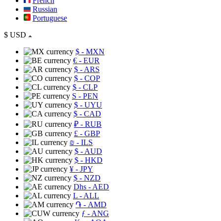
French
Russian
Portuguese
$
USD
$
- MXN
€
- EUR
$
- ARS
$
- COP
$
- CLP
S
- PEN
$
- UYU
$
- CAD
₽
- RUB
£
- GBP
₪
- ILS
$
- AUD
$
- HKD
¥
- JPY
$
- NZD
Dhs
- AED
L
- ALL
֏
- AMD
ƒ
- ANG