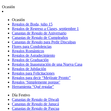
Ocasión
Ocasión
Regalos de Boda, julio 15
Regalos de Regreso a Clases, septiembre 1
Canastas de Regalo de Aniversario
Canastas de Regalo de Cumpleaños
Canastas de Regalo para Pedir Disculpas
Flores para Condolencias
Regalos Románticos
Regalos de Agradecimiento
Regalos de Graduación
Regalos de Inauguración de una Nueva Casa
Regalos de Jubilación
Regalos para Felicitaciones
Regalos para decir “Mejórate Pronto”
Regalos ‘Simplemente porque’
Herramienta “Qué regalar”
Día Festivo
Canastas de Regalo de Diwali
Canastas de Regalo de Janucá
Canastas de Regalo de Pascua