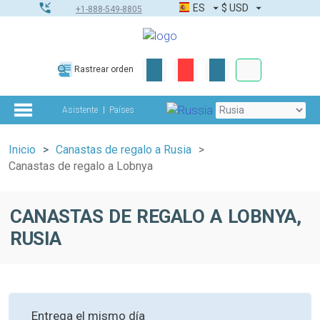
ES
$
USD
+1-888-549-8805
Pedidos corpor
Rastrear orden
Kit de herramient
Asistente
Países
Inicio
Canastas de regalo a Rusia
Canastas de regalo a Lobnya
CANASTAS DE REGALO A LOBNYA,
RUSIA
Entrega el mismo día