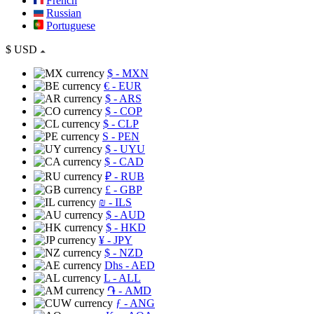
French
Russian
Portuguese
$
USD
$
- MXN
€
- EUR
$
- ARS
$
- COP
$
- CLP
S
- PEN
$
- UYU
$
- CAD
₽
- RUB
£
- GBP
₪
- ILS
$
- AUD
$
- HKD
¥
- JPY
$
- NZD
Dhs
- AED
L
- ALL
֏
- AMD
ƒ
- ANG