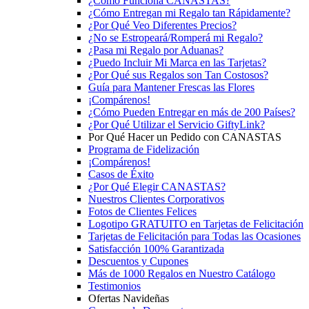
¿Cómo Funciona CANASTAS?
¿Cómo Entregan mi Regalo tan Rápidamente?
¿Por Qué Veo Diferentes Precios?
¿No se Estropeará/Romperá mi Regalo?
¿Pasa mi Regalo por Aduanas?
¿Puedo Incluir Mi Marca en las Tarjetas?
¿Por Qué sus Regalos son Tan Costosos?
Guía para Mantener Frescas las Flores
¡Compárenos!
¿Cómo Pueden Entregar en más de 200 Países?
¿Por Qué Utilizar el Servicio GiftyLink?
Por Qué Hacer un Pedido con CANASTAS
Programa de Fidelización
¡Compárenos!
Casos de Éxito
¿Por Qué Elegir CANASTAS?
Nuestros Clientes Corporativos
Fotos de Clientes Felices
Logotipo GRATUITO en Tarjetas de Felicitación
Tarjetas de Felicitación para Todas las Ocasiones
Satisfacción 100% Garantizada
Descuentos y Cupones
Más de 1000 Regalos en Nuestro Catálogo
Testimonios
Ofertas Navideñas