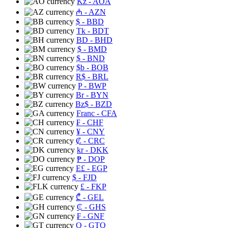
Kz
- AOA
₼
- AZN
$
- BBD
Tk
- BDT
BD
- BHD
$
- BMD
$
- BND
$b
- BOB
R$
- BRL
P
- BWP
Br
- BYN
Bz$
- BZD
Franc
- CFA
₣
- CHF
¥
- CNY
₡
- CRC
kr
- DKK
₱
- DOP
E£
- EGP
$
- FJD
£
- FKP
₾
- GEL
₵
- GHS
₣
- GNF
Q
- GTQ