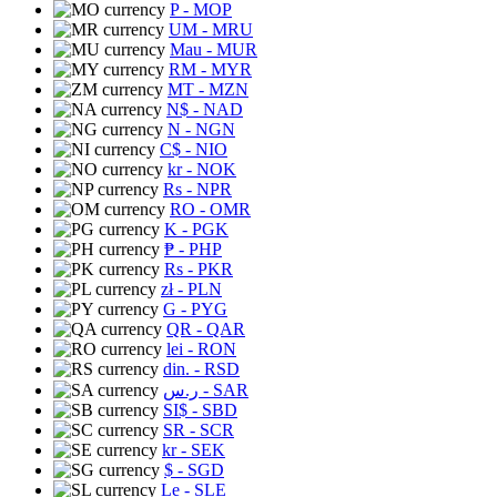
P
- MOP
UM
- MRU
Mau
- MUR
RM
- MYR
MT
- MZN
N$
- NAD
N
- NGN
C$
- NIO
kr
- NOK
Rs
- NPR
RO
- OMR
K
- PGK
₱
- PHP
Rs
- PKR
zł
- PLN
G
- PYG
QR
- QAR
lei
- RON
din.
- RSD
ر.س
- SAR
SI$
- SBD
SR
- SCR
kr
- SEK
$
- SGD
Le
- SLE