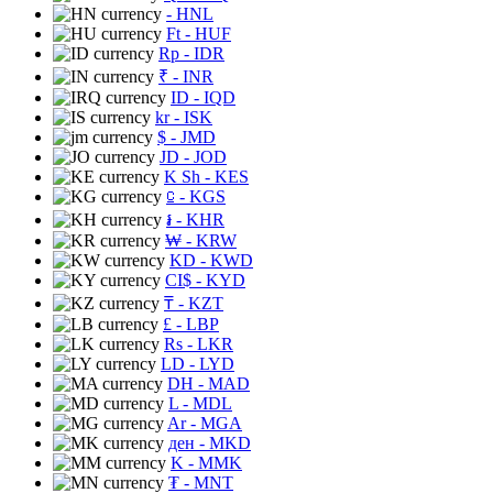
- HNL
Ft
- HUF
Rp
- IDR
₹
- INR
ID
- IQD
kr
- ISK
$
- JMD
JD
- JOD
K Sh
- KES
⃀
- KGS
៛
- KHR
₩
- KRW
KD
- KWD
CI$
- KYD
₸
- KZT
£
- LBP
Rs
- LKR
LD
- LYD
DH
- MAD
L
- MDL
Ar
- MGA
ден
- MKD
K
- MMK
₮
- MNT