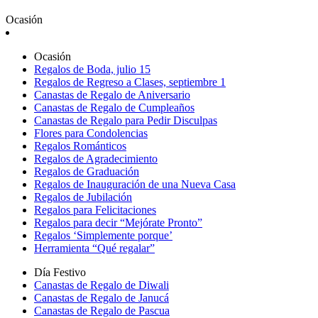
Ocasión
Ocasión
Regalos de Boda, julio 15
Regalos de Regreso a Clases, septiembre 1
Canastas de Regalo de Aniversario
Canastas de Regalo de Cumpleaños
Canastas de Regalo para Pedir Disculpas
Flores para Condolencias
Regalos Románticos
Regalos de Agradecimiento
Regalos de Graduación
Regalos de Inauguración de una Nueva Casa
Regalos de Jubilación
Regalos para Felicitaciones
Regalos para decir “Mejórate Pronto”
Regalos ‘Simplemente porque’
Herramienta “Qué regalar”
Día Festivo
Canastas de Regalo de Diwali
Canastas de Regalo de Janucá
Canastas de Regalo de Pascua