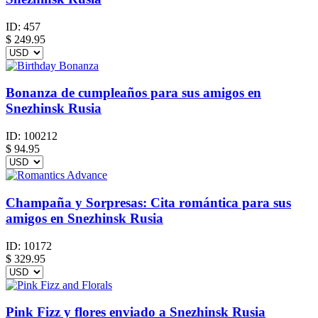
ID:
457
$
249.95
Bonanza de cumpleaños para sus amigos en
Snezhinsk Rusia
ID:
100212
$
94.95
Champaña y Sorpresas: Cita romántica para sus
amigos en Snezhinsk Rusia
ID:
10172
$
329.95
Pink Fizz y flores enviado a Snezhinsk Rusia