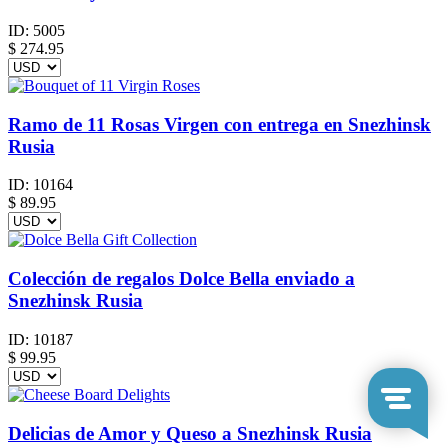
ID:
5005
$
274.95
Ramo de 11 Rosas Virgen con entrega en Snezhinsk
Rusia
ID:
10164
$
89.95
Colección de regalos Dolce Bella enviado a
Snezhinsk Rusia
ID:
10187
$
99.95
Delicias de Amor y Queso a Snezhinsk Rusia