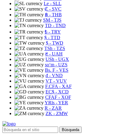
Le
- SLL
₡
- SVC
฿
- THB
ЅМ
- TJS
TD
- TND
₺
- TRY
$
- TTD
$
- TWD
TSh
- TZS
₴
- UAH
USh
- UGX
soʻm
- UZS
Bs. F
- VES
₫
- VND
VT
- VUV
F.CFA
- XAF
EC$
- XCD
CFAF
- XOF
YRls
- YER
R
- ZAR
ZK
- ZMW
Búsqueda