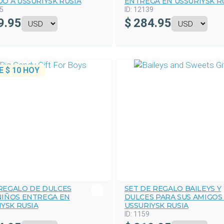
O A USSURIYSK RUSIA
ENTREGA EN USSURIYSK R
5
ID:
12139
9.95
$
284.95
E
$ 10
HOY
REGALO DE DULCES
SET DE REGALO BAILEYS Y
NIÑOS ENTREGA EN
DULCES PARA SUS AMIGOS
YSK RUSIA
USSURIYSK RUSIA
ID:
1159