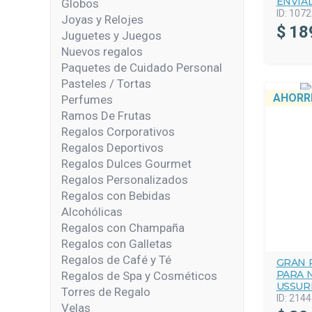
ENVIAD
Globos
ID:
1072
Joyas y Relojes
$
18
Juguetes y Juegos
Nuevos regalos
Paquetes de Cuidado Personal
Pasteles / Tortas
AHORR
Perfumes
Ramos De Frutas
Regalos Corporativos
Regalos Deportivos
Regalos Dulces Gourmet
Regalos Personalizados
Regalos con Bebidas
Alcohólicas
Regalos con Champaña
Regalos con Galletas
Regalos de Café y Té
GRAN 
PARA 
Regalos de Spa y Cosméticos
USSURI
Torres de Regalo
ID:
2144
Velas