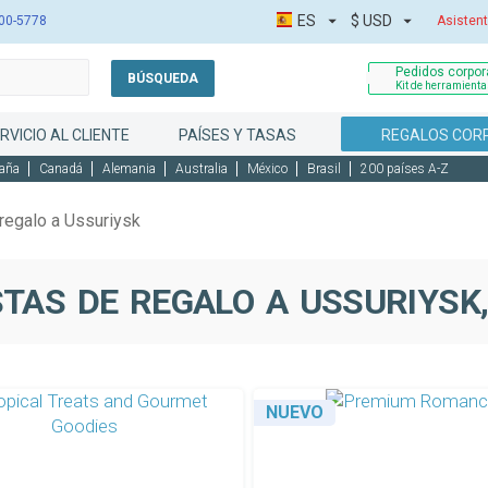
ES
$
USD
00-5778
Asistent
Pedidos corpora
BÚSQUEDA
Kit de herramient
RVICIO AL CLIENTE
PAÍSES Y TASAS
REGALOS COR
aña
Canadá
Alemania
Australia
México
Brasil
200 países A-Z
regalo a Ussuriysk
TAS DE REGALO A USSURIYSK,
NUEVO