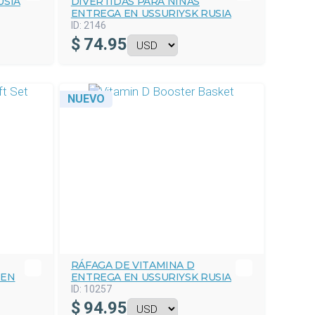
USIA
DIVERTIDAS PARA NIÑAS
ENTREGA EN USSURIYSK RUSIA
ID:
2146
$
74.95
NUEVO
RÁFAGA DE VITAMINA D
 EN
ENTREGA EN USSURIYSK RUSIA
ID:
10257
$
94.95