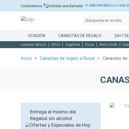
+1-888-549-8805
or
+1-646-2
Contáctenos
Solicitar una llamada
OCASIÓN
CANASTAS DE REGALO
24×7 SE
Localizar Servicio
EEUU
Argentina
Rusia
Reino Unido
Esp
Inicio
Canastas de regalo a Rusia
Canastas de 
CANAS
Entrega el mismo día
Regalos sin alcohol
Ofertas y Especiales de Hoy