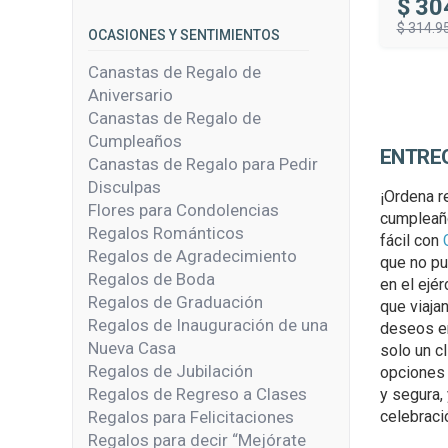
$
30
$ 314.9
OCASIONES Y SENTIMIENTOS
Canastas de Regalo de
Aniversario
Canastas de Regalo de
Cumpleaños
ENTRE
Canastas de Regalo para Pedir
Disculpas
¡Ordena r
Flores para Condolencias
cumpleaño
Regalos Románticos
fácil con
Regalos de Agradecimiento
que no pu
Regalos de Boda
en el ejé
Regalos de Graduación
que viaja
Regalos de Inauguración de una
deseos en
Nueva Casa
solo un c
Regalos de Jubilación
opciones 
Regalos de Regreso a Clases
y segura, 
Regalos para Felicitaciones
celebraci
Regalos para decir “Mejórate