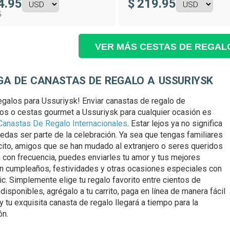
4.95
$
219.95
5
VER MÁS CESTAS DE REGAL
GA DE CANASTAS DE REGALO A USSURIYSK
egalos para Ussuriysk! Enviar canastas de regalo de
s o cestas gourmet a Ussuriysk para cualquier ocasión es
Canastas De Regalo Internacionales
. Estar lejos ya no significa
edas ser parte de la celebración. Ya sea que tengas familiares
rcito, amigos que se han mudado al extranjero o seres queridos
n con frecuencia, puedes enviarles tu amor y tus mejores
 cumpleaños, festividades y otras ocasiones especiales con
lic. Simplemente elige tu regalo favorito entre cientos de
disponibles, agrégalo a tu carrito, paga en línea de manera fácil
y tu exquisita canasta de regalo llegará a tiempo para la
ón.