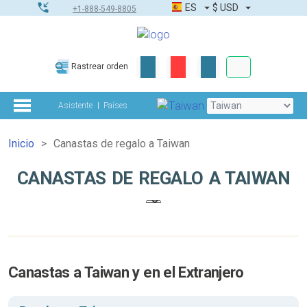
ES
$
USD
+1-888-549-8805
Pedidos corpor
Rastrear orden
Kit de herramient
Asistente
Países
Inicio
Canastas de regalo a Taiwan
CANASTAS DE REGALO A TAIWAN
Canastas a Taiwan y en el Extranjero