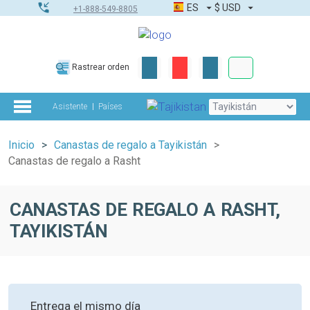
ES
$
USD
+1-888-549-8805
Pedidos corpor
Rastrear orden
Kit de herramient
Asistente
Países
Inicio
Canastas de regalo a Tayikistán
Canastas de regalo a Rasht
CANASTAS DE REGALO A RASHT,
TAYIKISTÁN
Entrega el mismo día