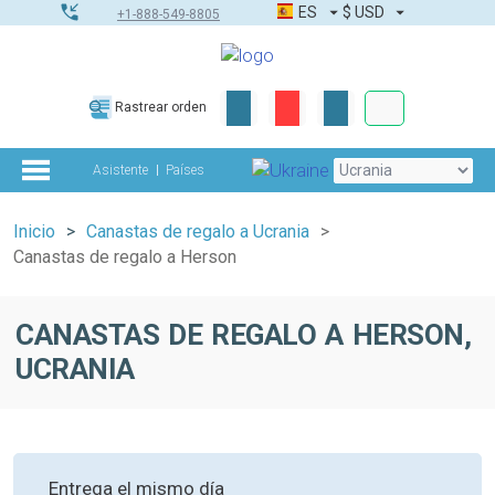
ES
$
USD
+1-888-549-8805
Pedidos corpor
Rastrear orden
Kit de herramient
Asistente
Países
Inicio
Canastas de regalo a Ucrania
Canastas de regalo a Herson
CANASTAS DE REGALO A HERSON,
UCRANIA
Entrega el mismo día