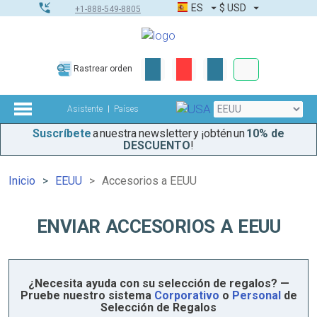
ES
$
USD
+1-888-549-8805
Pedidos corpor
Rastrear orden
Kit de herramient
Asistente
Países
Suscríbete
a nuestra newsletter y ¡obtén un
10% de
DESCUENTO
!
Inicio
EEUU
Accesorios a EEUU
ENVIAR ACCESORIOS A EEUU
¿Necesita ayuda con su selección de regalos? —
Pruebe nuestro sistema
Corporativo
o
Personal
de
Selección de Regalos