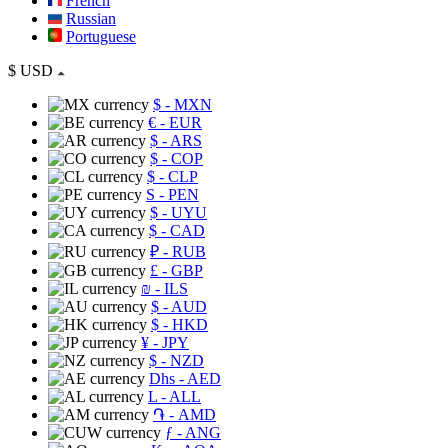
French
Russian
Portuguese
$
USD
$
- MXN
€
- EUR
$
- ARS
$
- COP
$
- CLP
S
- PEN
$
- UYU
$
- CAD
₽
- RUB
£
- GBP
₪
- ILS
$
- AUD
$
- HKD
¥
- JPY
$
- NZD
Dhs
- AED
L
- ALL
֏
- AMD
ƒ
- ANG