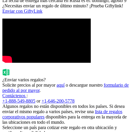
La fecha de entrega más cercana en Rusia es el: domingo, agosto 9
¿Necesitas enviar un regalo de último minuto? ¡Prueba Giftylink!
Enviar con GiftyLink
¿Enviar varios regalos?
Solicite precios al por mayor
aquí
o descargue nuestro
formulario de
pedido al por mayor
.
Contáctenos
:
+1-888-549-8805
or
+1-646-200-5778
Algunos regalos no están disponibles en todos los países. Si desea
enviar el mismo regalo a varios países, revise una
lista de regalos
corporativos populares
disponibles para la entrega en la mayoría de
las ubicaciones en todo el mundo.
Seleccione un país para cotizar este regalo en otra ubicación y