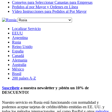
Consejos para Seleccionar Canastas para Empresas
Pedidos al por Mayor y Ordenes en Línea
Vídeo Instrucciones para Pedidos al Por Mayor
Localizar Servicio
EEUU
Argentina
Rusia
Reino Unido
España
Canadá
Alemania
Australia
México
Brasil
200 países A-Z
Suscríbete
a nuestra newsletter y ¡obtén un
10% de
DESCUENTO
!
Nuestro servicio en Rusia está funcionando con normalidad y
podemos aceptar tarjetas de crédito/débito emitidas en EE. UU. y
todos los métodos internacionales, así como PayPal y otros
métodos