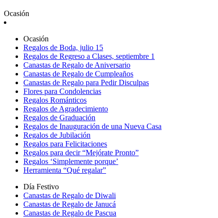
Ocasión
Ocasión
Regalos de Boda, julio 15
Regalos de Regreso a Clases, septiembre 1
Canastas de Regalo de Aniversario
Canastas de Regalo de Cumpleaños
Canastas de Regalo para Pedir Disculpas
Flores para Condolencias
Regalos Románticos
Regalos de Agradecimiento
Regalos de Graduación
Regalos de Inauguración de una Nueva Casa
Regalos de Jubilación
Regalos para Felicitaciones
Regalos para decir “Mejórate Pronto”
Regalos ‘Simplemente porque’
Herramienta “Qué regalar”
Día Festivo
Canastas de Regalo de Diwali
Canastas de Regalo de Janucá
Canastas de Regalo de Pascua