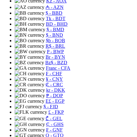
Kz
- AOA
₼
- AZN
$
- BBD
Tk
- BDT
BD
- BHD
$
- BMD
$
- BND
$b
- BOB
R$
- BRL
P
- BWP
Br
- BYN
Bz$
- BZD
Franc
- CFA
₣
- CHF
¥
- CNY
₡
- CRC
kr
- DKK
₱
- DOP
E£
- EGP
$
- FJD
£
- FKP
₾
- GEL
₵
- GHS
₣
- GNF
Q
- GTQ