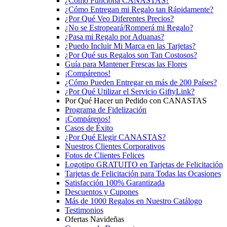
¿Cómo Funciona CANASTAS?
¿Cómo Entregan mi Regalo tan Rápidamente?
¿Por Qué Veo Diferentes Precios?
¿No se Estropeará/Romperá mi Regalo?
¿Pasa mi Regalo por Aduanas?
¿Puedo Incluir Mi Marca en las Tarjetas?
¿Por Qué sus Regalos son Tan Costosos?
Guía para Mantener Frescas las Flores
¡Compárenos!
¿Cómo Pueden Entregar en más de 200 Países?
¿Por Qué Utilizar el Servicio GiftyLink?
Por Qué Hacer un Pedido con CANASTAS
Programa de Fidelización
¡Compárenos!
Casos de Éxito
¿Por Qué Elegir CANASTAS?
Nuestros Clientes Corporativos
Fotos de Clientes Felices
Logotipo GRATUITO en Tarjetas de Felicitación
Tarjetas de Felicitación para Todas las Ocasiones
Satisfacción 100% Garantizada
Descuentos y Cupones
Más de 1000 Regalos en Nuestro Catálogo
Testimonios
Ofertas Navideñas