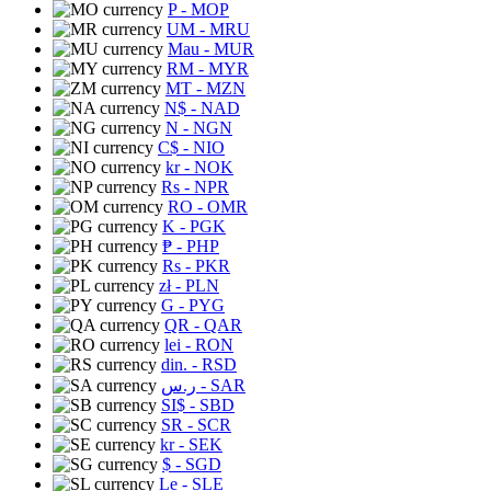
P
- MOP
UM
- MRU
Mau
- MUR
RM
- MYR
MT
- MZN
N$
- NAD
N
- NGN
C$
- NIO
kr
- NOK
Rs
- NPR
RO
- OMR
K
- PGK
₱
- PHP
Rs
- PKR
zł
- PLN
G
- PYG
QR
- QAR
lei
- RON
din.
- RSD
ر.س
- SAR
SI$
- SBD
SR
- SCR
kr
- SEK
$
- SGD
Le
- SLE