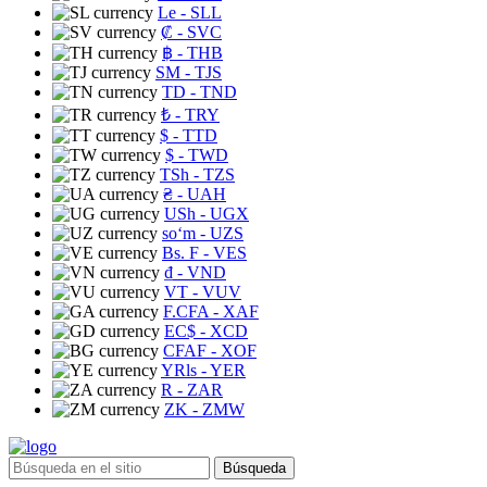
Le
- SLL
₡
- SVC
฿
- THB
ЅМ
- TJS
TD
- TND
₺
- TRY
$
- TTD
$
- TWD
TSh
- TZS
₴
- UAH
USh
- UGX
soʻm
- UZS
Bs. F
- VES
₫
- VND
VT
- VUV
F.CFA
- XAF
EC$
- XCD
CFAF
- XOF
YRls
- YER
R
- ZAR
ZK
- ZMW
Búsqueda