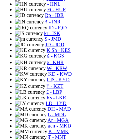
- HNL
Ft
- HUF
Rp
- IDR
₹
- INR
ID
- IQD
kr
- ISK
$
- JMD
JD
- JOD
K Sh
- KES
⃀
- KGS
៛
- KHR
₩
- KRW
KD
- KWD
CI$
- KYD
₸
- KZT
£
- LBP
Rs
- LKR
LD
- LYD
DH
- MAD
L
- MDL
Ar
- MGA
ден
- MKD
K
- MMK
₮
- MNT