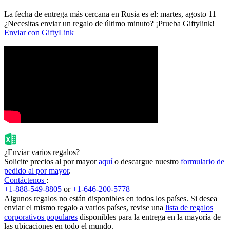
La fecha de entrega más cercana en Rusia es el: martes, agosto 11
¿Necesitas enviar un regalo de último minuto? ¡Prueba Giftylink!
Enviar con GiftyLink
¿Enviar varios regalos?
Solicite precios al por mayor
aquí
o descargue nuestro
formulario de
pedido al por mayor
.
Contáctenos
:
+1-888-549-8805
or
+1-646-200-5778
Algunos regalos no están disponibles en todos los países. Si desea
enviar el mismo regalo a varios países, revise una
lista de regalos
corporativos populares
disponibles para la entrega en la mayoría de
las ubicaciones en todo el mundo.