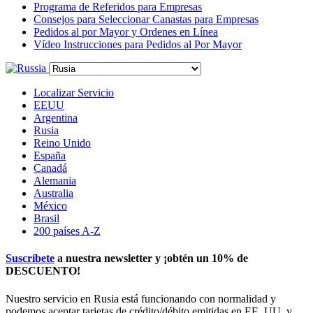
Programa de Referidos para Empresas
Consejos para Seleccionar Canastas para Empresas
Pedidos al por Mayor y Ordenes en Línea
Vídeo Instrucciones para Pedidos al Por Mayor
Localizar Servicio
EEUU
Argentina
Rusia
Reino Unido
España
Canadá
Alemania
Australia
México
Brasil
200 países A-Z
Suscríbete
a nuestra newsletter y ¡obtén un
10% de
DESCUENTO
!
Nuestro servicio en Rusia está funcionando con normalidad y
podemos aceptar tarjetas de crédito/débito emitidas en EE. UU. y