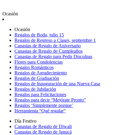
Ocasión
Ocasión
Regalos de Boda, julio 15
Regalos de Regreso a Clases, septiembre 1
Canastas de Regalo de Aniversario
Canastas de Regalo de Cumpleaños
Canastas de Regalo para Pedir Disculpas
Flores para Condolencias
Regalos Románticos
Regalos de Agradecimiento
Regalos de Graduación
Regalos de Inauguración de una Nueva Casa
Regalos de Jubilación
Regalos para Felicitaciones
Regalos para decir “Mejórate Pronto”
Regalos ‘Simplemente porque’
Herramienta “Qué regalar”
Día Festivo
Canastas de Regalo de Diwali
Canastas de Regalo de Janucá