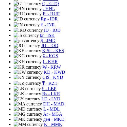
Q
- GTQ
- HNL
Ft
- HUF
Rp
- IDR
₹
- INR
ID
- IQD
kr
- ISK
$
- JMD
JD
- JOD
K Sh
- KES
⃀
- KGS
៛
- KHR
₩
- KRW
KD
- KWD
CI$
- KYD
₸
- KZT
£
- LBP
Rs
- LKR
LD
- LYD
DH
- MAD
L
- MDL
Ar
- MGA
ден
- MKD
K
- MMK