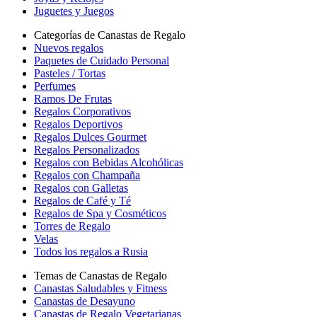
Juguetes y Juegos
Categorías de Canastas de Regalo
Nuevos regalos
Paquetes de Cuidado Personal
Pasteles / Tortas
Perfumes
Ramos De Frutas
Regalos Corporativos
Regalos Deportivos
Regalos Dulces Gourmet
Regalos Personalizados
Regalos con Bebidas Alcohólicas
Regalos con Champaña
Regalos con Galletas
Regalos de Café y Té
Regalos de Spa y Cosméticos
Torres de Regalo
Velas
Todos los regalos a Rusia
Temas de Canastas de Regalo
Canastas Saludables y Fitness
Canastas de Desayuno
Canastas de Regalo Vegetarianas