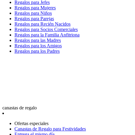
Regalos para Jefes
Regalos para Mujeres
Regalos para Niños
Regalos para Parejas
Regalos para Recién Nacidos
Regalos para Socios Comerciales
Regalos para la Familia Anfitriona
Regalos para las Madres
Regalos para los Amigos
Regalos para los Padres
canastas de regalo
Ofertas especiales
Canastas de Regalo para Festividades
Entrega el mismo día