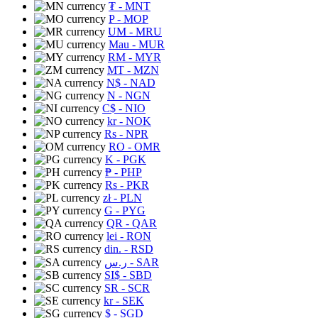
₮
- MNT
P
- MOP
UM
- MRU
Mau
- MUR
RM
- MYR
MT
- MZN
N$
- NAD
N
- NGN
C$
- NIO
kr
- NOK
Rs
- NPR
RO
- OMR
K
- PGK
₱
- PHP
Rs
- PKR
zł
- PLN
G
- PYG
QR
- QAR
lei
- RON
din.
- RSD
ر.س
- SAR
SI$
- SBD
SR
- SCR
kr
- SEK
$
- SGD