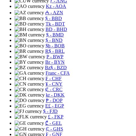
ƒ
- ANG
Kz
- AOA
₼
- AZN
$
- BBD
Tk
- BDT
BD
- BHD
$
- BMD
$
- BND
$b
- BOB
R$
- BRL
P
- BWP
Br
- BYN
Bz$
- BZD
Franc
- CFA
₣
- CHF
¥
- CNY
₡
- CRC
kr
- DKK
₱
- DOP
E£
- EGP
$
- FJD
£
- FKP
₾
- GEL
₵
- GHS
₣
- GNF