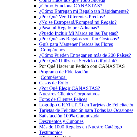
Cómo Hacemos que Todo Suceda
¿Cómo Funciona CANASTAS?
¿Cómo Entregan mi Regalo tan Rápidamente?
¿Por Qué Veo Diferentes Precios?
¿No se Estropeará/Romperá mi Regalo?
¿Pasa mi Regalo por Aduanas?
¿Puedo Incluir Mi Marca en las Tarjetas?
¿Por Qué sus Regalos son Tan Costosos?
Guía para Mantener Frescas las Flores
¡Compárenos!
¿Cómo Pueden Entregar en más de 200 Países?
¿Por Qué Utilizar el Servicio GiftyLink?
Por Qué Hacer un Pedido con CANASTAS
Programa de Fidelización
¡Compárenos!
Casos de Éxito
¿Por Qué Elegir CANASTAS?
Nuestros Clientes Corporativos
Fotos de Clientes Felices
Logotipo GRATUITO en Tarjetas de Felicitación
Tarjetas de Felicitación para Todas las Ocasiones
Satisfacción 100% Garantizada
Descuentos y Cupones
Más de 1000 Regalos en Nuestro Catálogo
Testimonios