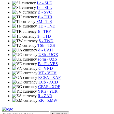
Le
- SLE
Le
- SLL
₡
- SVC
฿
- THB
ЅМ
- TJS
TD
- TND
₺
- TRY
$
- TTD
$
- TWD
TSh
- TZS
₴
- UAH
USh
- UGX
soʻm
- UZS
Bs. F
- VES
₫
- VND
VT
- VUV
F.CFA
- XAF
EC$
- XCD
CFAF
- XOF
YRls
- YER
R
- ZAR
ZK
- ZMW