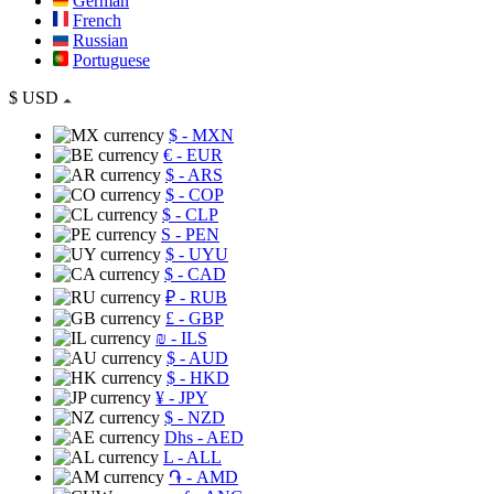
German
French
Russian
Portuguese
$
USD
$
- MXN
€
- EUR
$
- ARS
$
- COP
$
- CLP
S
- PEN
$
- UYU
$
- CAD
₽
- RUB
£
- GBP
₪
- ILS
$
- AUD
$
- HKD
¥
- JPY
$
- NZD
Dhs
- AED
L
- ALL
֏
- AMD