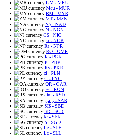
UM
- MRU
Mau
- MUR
RM
- MYR
MT
- MZN
N$
- NAD
N
- NGN
C$
- NIO
kr
- NOK
Rs
- NPR
RO
- OMR
K
- PGK
₱
- PHP
Rs
- PKR
zł
- PLN
G
- PYG
QR
- QAR
lei
- RON
din.
- RSD
ر.س
- SAR
SI$
- SBD
SR
- SCR
kr
- SEK
$
- SGD
Le
- SLE
Le
- SLL