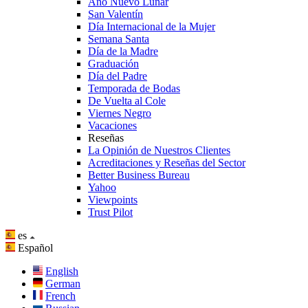
Año Nuevo Lunar
San Valentín
Día Internacional de la Mujer
Semana Santa
Día de la Madre
Graduación
Día del Padre
Temporada de Bodas
De Vuelta al Cole
Viernes Negro
Vacaciones
Reseñas
La Opinión de Nuestros Clientes
Acreditaciones y Reseñas del Sector
Better Business Bureau
Yahoo
Viewpoints
Trust Pilot
es
Español
English
German
French