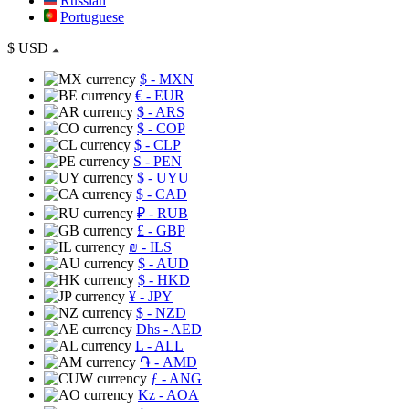
Russian
Portuguese
$
USD
$
- MXN
€
- EUR
$
- ARS
$
- COP
$
- CLP
S
- PEN
$
- UYU
$
- CAD
₽
- RUB
£
- GBP
₪
- ILS
$
- AUD
$
- HKD
¥
- JPY
$
- NZD
Dhs
- AED
L
- ALL
֏
- AMD
ƒ
- ANG
Kz
- AOA