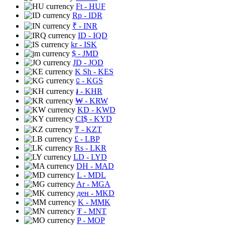
Ft
- HUF
Rp
- IDR
₹
- INR
ID
- IQD
kr
- ISK
$
- JMD
JD
- JOD
K Sh
- KES
⃀
- KGS
៛
- KHR
₩
- KRW
KD
- KWD
CI$
- KYD
₸
- KZT
£
- LBP
Rs
- LKR
LD
- LYD
DH
- MAD
L
- MDL
Ar
- MGA
ден
- MKD
K
- MMK
₮
- MNT
P
- MOP