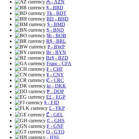
₼
- AZN
$
- BBD
Tk
- BDT
BD
- BHD
$
- BMD
$
- BND
$b
- BOB
R$
- BRL
P
- BWP
Br
- BYN
Bz$
- BZD
Franc
- CFA
₣
- CHF
¥
- CNY
₡
- CRC
kr
- DKK
₱
- DOP
E£
- EGP
$
- FJD
£
- FKP
₾
- GEL
₵
- GHS
₣
- GNF
Q
- GTQ
- HNL