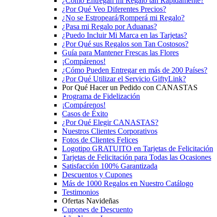
¿Cómo Entregan mi Regalo tan Rápidamente?
¿Por Qué Veo Diferentes Precios?
¿No se Estropeará/Romperá mi Regalo?
¿Pasa mi Regalo por Aduanas?
¿Puedo Incluir Mi Marca en las Tarjetas?
¿Por Qué sus Regalos son Tan Costosos?
Guía para Mantener Frescas las Flores
¡Compárenos!
¿Cómo Pueden Entregar en más de 200 Países?
¿Por Qué Utilizar el Servicio GiftyLink?
Por Qué Hacer un Pedido con CANASTAS
Programa de Fidelización
¡Compárenos!
Casos de Éxito
¿Por Qué Elegir CANASTAS?
Nuestros Clientes Corporativos
Fotos de Clientes Felices
Logotipo GRATUITO en Tarjetas de Felicitación
Tarjetas de Felicitación para Todas las Ocasiones
Satisfacción 100% Garantizada
Descuentos y Cupones
Más de 1000 Regalos en Nuestro Catálogo
Testimonios
Ofertas Navideñas
Cupones de Descuento