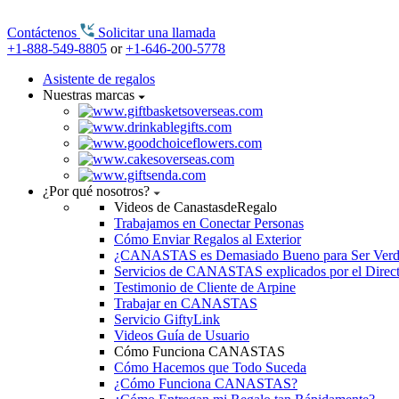
Contáctenos
Solicitar una llamada
+1-888-549-8805
or
+1-646-200-5778
Asistente de regalos
Nuestras marcas
¿Por qué nosotros?
Videos de CanastasdeRegalo
Trabajamos en Conectar Personas
Cómo Enviar Regalos al Exterior
¿CANASTAS es Demasiado Bueno para Ser Ver
Servicios de CANASTAS explicados por el Direc
Testimonio de Cliente de Arpine
Trabajar en CANASTAS
Servicio GiftyLink
Videos Guía de Usuario
Cómo Funciona CANASTAS
Cómo Hacemos que Todo Suceda
¿Cómo Funciona CANASTAS?