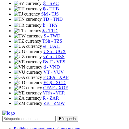
₡
- SVC
฿
- THB
ЅМ
- TJS
TD
- TND
₺
- TRY
$
- TTD
$
- TWD
TSh
- TZS
₴
- UAH
USh
- UGX
soʻm
- UZS
Bs. F
- VES
₫
- VND
VT
- VUV
F.CFA
- XAF
EC$
- XCD
CFAF
- XOF
YRls
- YER
R
- ZAR
ZK
- ZMW
Búsqueda
Pedidos corporativos y al por mayor