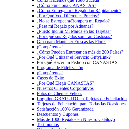
Cómo Hacemos que Todo Suceda
¿Cómo Funciona CANASTAS?
¿Cómo Entregan mi Regalo tan Rápidamente?
¿Por Qué Veo Diferentes Precios?
¿No se Estropeará/Romperá mi Regalo?
¿Pasa mi Regalo por Aduanas?
¿Puedo Incluir Mi Marca en las Tarjetas?
¿Por Qué sus Regalos son Tan Costosos?
Guía para Mantener Frescas las Flores
¡Compárenos!
¿Cómo Pueden Entregar en más de 200 Países?
¿Por Qué Utilizar el Servicio GiftyLink?
Por Qué Hacer un Pedido con CANASTAS
Programa de Fidelización
¡Compárenos!
Casos de Éxito
¿Por Qué Elegir CANASTAS?
Nuestros Clientes Corporativos
Fotos de Clientes Felices
Logotipo GRATUITO en Tarjetas de Felicitación
Tarjetas de Felicitación para Todas las Ocasiones
Satisfacción 100% Garantizada
Descuentos y Cupones
Más de 1000 Regalos en Nuestro Catálogo
Testimonios