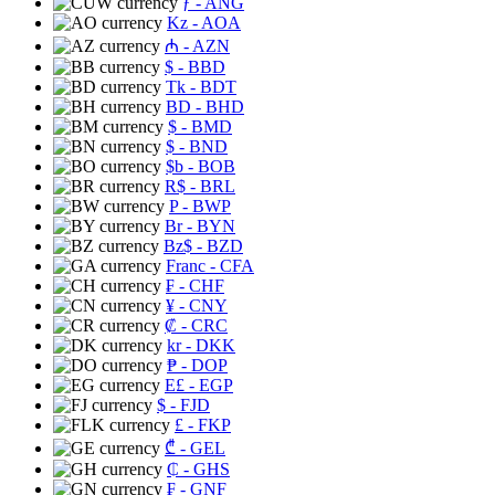
ƒ
- ANG
Kz
- AOA
₼
- AZN
$
- BBD
Tk
- BDT
BD
- BHD
$
- BMD
$
- BND
$b
- BOB
R$
- BRL
P
- BWP
Br
- BYN
Bz$
- BZD
Franc
- CFA
₣
- CHF
¥
- CNY
₡
- CRC
kr
- DKK
₱
- DOP
E£
- EGP
$
- FJD
£
- FKP
₾
- GEL
₵
- GHS
₣
- GNF