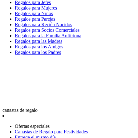
Regalos para Jefes
Regalos para Mujeres
Regalos para Niños
Regalos para Parejas
Regalos para Recién Nacidos
Regalos para Socios Comerciales
Regalos para la Familia Anfitriona
Regalos para las Madres
Regalos para los Amigos
Regalos para los Padres
canastas de regalo
Ofertas especiales
Canastas de Regalo para Festividades
Entrega el mismo día