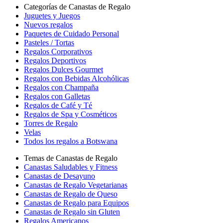
Categorías de Canastas de Regalo
Juguetes y Juegos
Nuevos regalos
Paquetes de Cuidado Personal
Pasteles / Tortas
Regalos Corporativos
Regalos Deportivos
Regalos Dulces Gourmet
Regalos con Bebidas Alcohólicas
Regalos con Champaña
Regalos con Galletas
Regalos de Café y Té
Regalos de Spa y Cosméticos
Torres de Regalo
Velas
Todos los regalos a Botswana
Temas de Canastas de Regalo
Canastas Saludables y Fitness
Canastas de Desayuno
Canastas de Regalo Vegetarianas
Canastas de Regalo de Queso
Canastas de Regalo para Equipos
Canastas de Regalo sin Gluten
Regalos Americanos