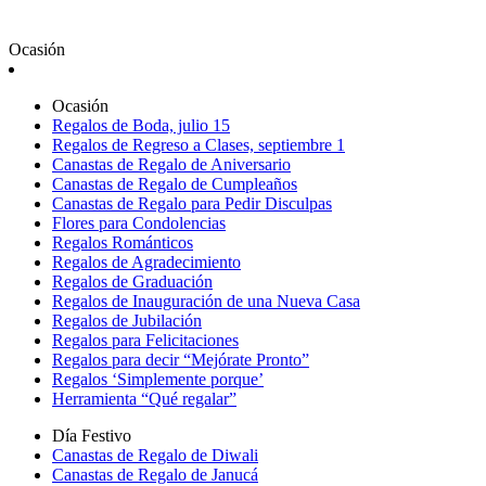
Ocasión
Ocasión
Regalos de Boda, julio 15
Regalos de Regreso a Clases, septiembre 1
Canastas de Regalo de Aniversario
Canastas de Regalo de Cumpleaños
Canastas de Regalo para Pedir Disculpas
Flores para Condolencias
Regalos Románticos
Regalos de Agradecimiento
Regalos de Graduación
Regalos de Inauguración de una Nueva Casa
Regalos de Jubilación
Regalos para Felicitaciones
Regalos para decir “Mejórate Pronto”
Regalos ‘Simplemente porque’
Herramienta “Qué regalar”
Día Festivo
Canastas de Regalo de Diwali
Canastas de Regalo de Janucá