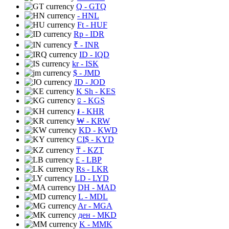
Q
- GTQ
- HNL
Ft
- HUF
Rp
- IDR
₹
- INR
ID
- IQD
kr
- ISK
$
- JMD
JD
- JOD
K Sh
- KES
⃀
- KGS
៛
- KHR
₩
- KRW
KD
- KWD
CI$
- KYD
₸
- KZT
£
- LBP
Rs
- LKR
LD
- LYD
DH
- MAD
L
- MDL
Ar
- MGA
ден
- MKD
K
- MMK