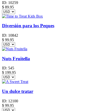
ID:
10259
$
89.95
Diversión para los Peques
ID:
10842
$
99.95
Nuts Fruitella
ID:
545
$
199.95
Un dulce tratar
ID:
12100
$
99.95