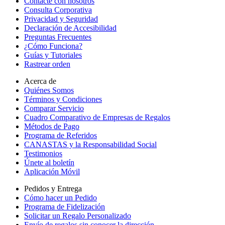
Contacte con nosotros
Consulta Corporativa
Privacidad y Seguridad
Declaración de Accesibilidad
Preguntas Frecuentes
¿Cómo Funciona?
Guías y Tutoriales
Rastrear orden
Acerca de
Quiénes Somos
Términos y Condiciones
Comparar Servicio
Cuadro Comparativo de Empresas de Regalos
Métodos de Pago
Programa de Referidos
CANASTAS y la Responsabilidad Social
Testimonios
Únete al boletín
Aplicación Móvil
Pedidos y Entrega
Cómo hacer un Pedido
Programa de Fidelización
Solicitar un Regalo Personalizado
Envío de regalos sin conocer la dirección