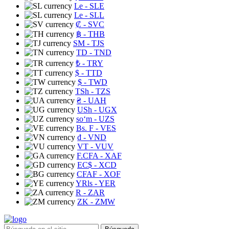
Le
- SLE
Le
- SLL
₡
- SVC
฿
- THB
ЅМ
- TJS
TD
- TND
₺
- TRY
$
- TTD
$
- TWD
TSh
- TZS
₴
- UAH
USh
- UGX
soʻm
- UZS
Bs. F
- VES
₫
- VND
VT
- VUV
F.CFA
- XAF
EC$
- XCD
CFAF
- XOF
YRls
- YER
R
- ZAR
ZK
- ZMW