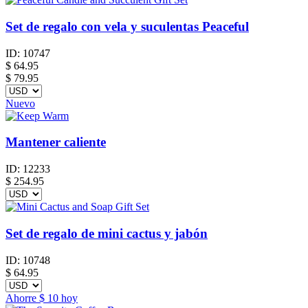
Set de regalo con vela y suculentas Peaceful
ID:
10747
$
64.95
$ 79.95
Nuevo
Mantener caliente
ID:
12233
$
254.95
Set de regalo de mini cactus y jabón
ID:
10748
$
64.95
Ahorre
$ 10
hoy