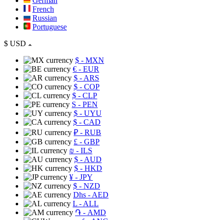
German
French
Russian
Portuguese
$
USD
$
- MXN
€
- EUR
$
- ARS
$
- COP
$
- CLP
S
- PEN
$
- UYU
$
- CAD
₽
- RUB
£
- GBP
₪
- ILS
$
- AUD
$
- HKD
¥
- JPY
$
- NZD
Dhs
- AED
L
- ALL
֏
- AMD