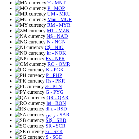
₮
- MNT
P
- MOP
UM
- MRU
Mau
- MUR
RM
- MYR
MT
- MZN
N$
- NAD
N
- NGN
C$
- NIO
kr
- NOK
Rs
- NPR
RO
- OMR
K
- PGK
₱
- PHP
Rs
- PKR
zł
- PLN
G
- PYG
QR
- QAR
lei
- RON
din.
- RSD
ر.س
- SAR
SI$
- SBD
SR
- SCR
kr
- SEK
$
- SGD