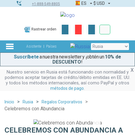
ES
$
USD
+1-888-549-8805
Pedidos corpor
Rastrear orden
Kit de herramient
Asistente
Países
Suscríbete
a nuestra newsletter y ¡obtén un
10% de
DESCUENTO
!
Nuestro servicio en Rusia está funcionando con normalidad y
podemos aceptar tarjetas de crédito/débito emitidas en EE. UU.
y todos los métodos internacionales, así como PayPal y otros
.
métodos de pago
Inicio
Rusia
Regalos Corporativos
Celebremos con Abundancia
CELEBREMOS CON ABUNDANCIA A