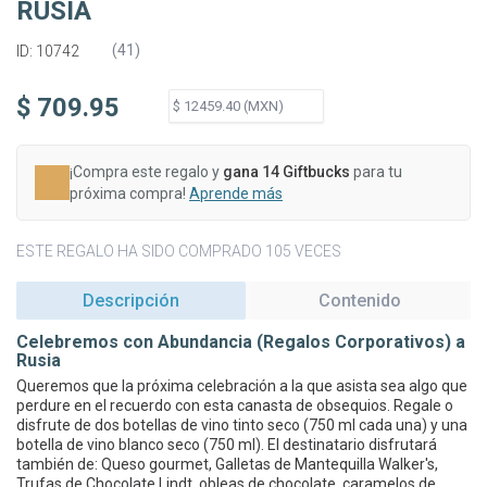
RUSIA
(
41
)
ID: 10742
$ 709.95
¡Compra este regalo y
gana 14 Giftbucks
para tu
próxima compra!
Aprende más
ESTE REGALO HA SIDO COMPRADO 105 VECES
Descripción
Contenido
Celebremos con Abundancia (Regalos Corporativos) a
Rusia
Queremos que la próxima celebración a la que asista sea algo que
perdure en el recuerdo con esta canasta de obsequios. Regale o
disfrute de dos botellas de vino tinto seco (750 ml cada una) y una
botella de vino blanco seco (750 ml). El destinatario disfrutará
también de: Queso gourmet, Galletas de Mantequilla Walker's,
Trufas de Chocolate Lindt, obleas de chocolate, caramelos de