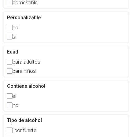
comestible
Personalizable
no
sí
Edad
para adultos
para niños
Contiene alcohol
sí
no
Tipo de alcohol
licor fuerte