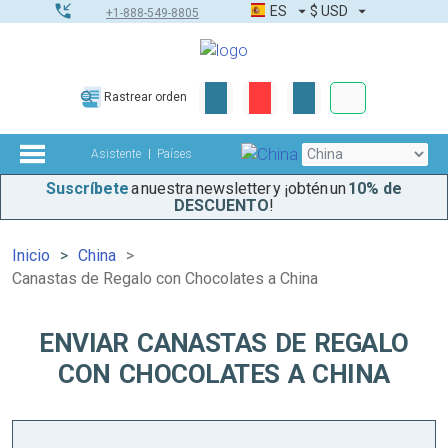
ES
$
USD
+1-888-549-8805
Pedidos corpor
Rastrear orden
Kit de herramient
Asistente
Países
Suscríbete
a nuestra newsletter y ¡obtén un
10% de
DESCUENTO
!
Inicio
China
Canastas de Regalo con Chocolates a China
ENVIAR CANASTAS DE REGALO
CON CHOCOLATES A CHINA