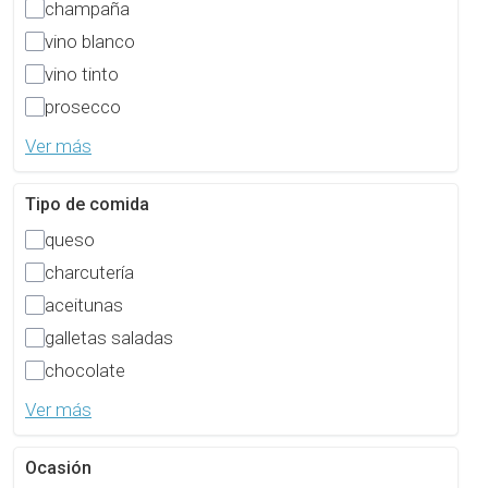
champaña
vino blanco
vino tinto
prosecco
Ver más
Tipo de comida
queso
charcutería
aceitunas
galletas saladas
chocolate
Ver más
Ocasión