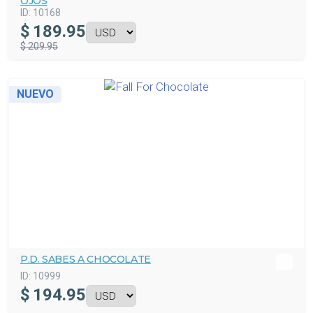
OJOS
ID:
10168
$
189.95
$ 209.95
NUEVO
P.D. SABES A CHOCOLATE
ID:
10999
$
194.95