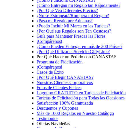
¿Cómo Funciona CANASTAS?
¿Cómo Entregan mi Regalo tan Rápidamente?
¿Por Qué Veo Diferentes Precios?
¿No se Estropeará/Romperá mi Regalo?
¿Pasa mi Regalo por Aduanas?
¿Puedo Incluir Mi Marca en las Tarjetas?
¿Por Qué sus Regalos son Tan Costosos?
Guía para Mantener Frescas las Flores
¡Compárenos!
¿Cómo Pueden Entregar en más de 200 Países?
¿Por Qué Utilizar el Servicio GiftyLink?
Por Qué Hacer un Pedido con CANASTAS
Programa de Fidelización
¡Compárenos!
Casos de Éxito
¿Por Qué Elegir CANASTAS?
Nuestros Clientes Corporativos
Fotos de Clientes Felices
Logotipo GRATUITO en Tarjetas de Felicitación
Tarjetas de Felicitación para Todas las Ocasiones
Satisfacción 100% Garantizada
Descuentos y Cupones
Más de 1000 Regalos en Nuestro Catálogo
Testimonios
Ofertas Navideñas