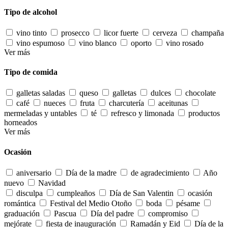
Tipo de alcohol
vino tinto
prosecco
licor fuerte
cerveza
champaña
vino espumoso
vino blanco
oporto
vino rosado
Ver más
Tipo de comida
galletas saladas
queso
galletas
dulces
chocolate
café
nueces
fruta
charcutería
aceitunas
mermeladas y untables
té
refresco y limonada
productos
horneados
Ver más
Ocasión
aniversario
Día de la madre
de agradecimiento
Año
nuevo
Navidad
disculpa
cumpleaños
Día de San Valentin
ocasión
romántica
Festival del Medio Otoño
boda
pésame
graduación
Pascua
Día del padre
compromiso
mejórate
fiesta de inauguración
Ramadán y Eid
Día de la