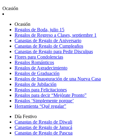
Ocasión
Ocasión
Regalos de Boda, julio 15
Regalos de Regreso a Clases, septiembre 1
Canastas de Regalo de Aniversario
Canastas de Regalo de Cumpleaños
Canastas de Regalo para Pedir Disculpas
Flores para Condolencias
Regalos Románticos
Regalos de Agradecimiento
Regalos de Graduación
Regalos de Inauguración de una Nueva Casa
Regalos de Jubilación
Regalos para Felicitaciones
Regalos para decir “Mejórate Pronto”
Regalos ‘Simplemente porque’
Herramienta “Qué regalar”
Día Festivo
Canastas de Regalo de Diwali
Canastas de Regalo de Janucá
Canastas de Regalo de Pascua