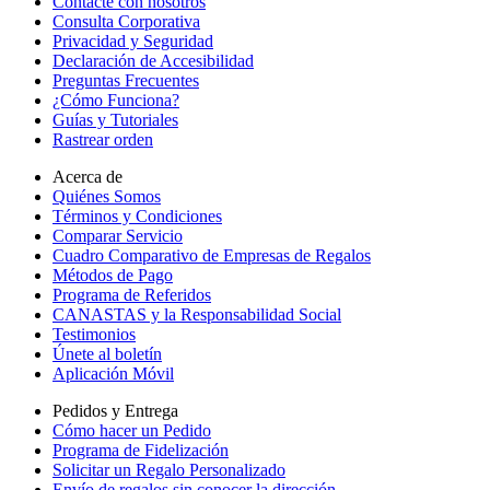
Contacte con nosotros
Consulta Corporativa
Privacidad y Seguridad
Declaración de Accesibilidad
Preguntas Frecuentes
¿Cómo Funciona?
Guías y Tutoriales
Rastrear orden
Acerca de
Quiénes Somos
Términos y Condiciones
Comparar Servicio
Cuadro Comparativo de Empresas de Regalos
Métodos de Pago
Programa de Referidos
CANASTAS y la Responsabilidad Social
Testimonios
Únete al boletín
Aplicación Móvil
Pedidos y Entrega
Cómo hacer un Pedido
Programa de Fidelización
Solicitar un Regalo Personalizado
Envío de regalos sin conocer la dirección