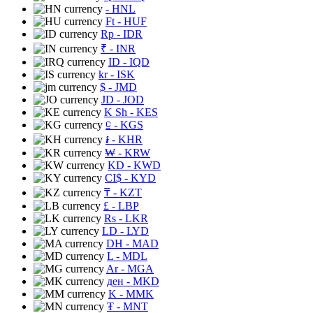
- HNL
Ft
- HUF
Rp
- IDR
₹
- INR
ID
- IQD
kr
- ISK
$
- JMD
JD
- JOD
K Sh
- KES
⃀
- KGS
៛
- KHR
₩
- KRW
KD
- KWD
CI$
- KYD
₸
- KZT
£
- LBP
Rs
- LKR
LD
- LYD
DH
- MAD
L
- MDL
Ar
- MGA
ден
- MKD
K
- MMK
₮
- MNT