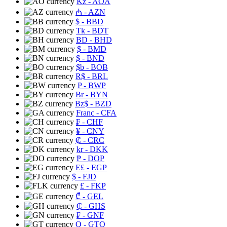
Kz
- AOA
₼
- AZN
$
- BBD
Tk
- BDT
BD
- BHD
$
- BMD
$
- BND
$b
- BOB
R$
- BRL
P
- BWP
Br
- BYN
Bz$
- BZD
Franc
- CFA
₣
- CHF
¥
- CNY
₡
- CRC
kr
- DKK
₱
- DOP
E£
- EGP
$
- FJD
£
- FKP
₾
- GEL
₵
- GHS
₣
- GNF
Q
- GTQ