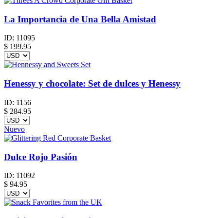
La Importancia de Una Bella Amistad
ID:
11095
$
199.95
Henessy y chocolate: Set de dulces y Henessy
ID:
1156
$
284.95
Nuevo
Dulce Rojo Pasión
ID:
11092
$
94.95