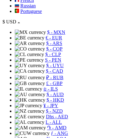
French
Russian
Portuguese
$
USD
$
- MXN
€
- EUR
$
- ARS
$
- COP
$
- CLP
S
- PEN
$
- UYU
$
- CAD
₽
- RUB
£
- GBP
₪
- ILS
$
- AUD
$
- HKD
¥
- JPY
$
- NZD
Dhs
- AED
L
- ALL
֏
- AMD
ƒ
- ANG