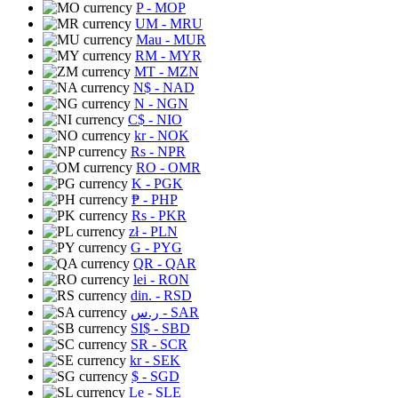
P
- MOP
UM
- MRU
Mau
- MUR
RM
- MYR
MT
- MZN
N$
- NAD
N
- NGN
C$
- NIO
kr
- NOK
Rs
- NPR
RO
- OMR
K
- PGK
₱
- PHP
Rs
- PKR
zł
- PLN
G
- PYG
QR
- QAR
lei
- RON
din.
- RSD
ر.س
- SAR
SI$
- SBD
SR
- SCR
kr
- SEK
$
- SGD
Le
- SLE