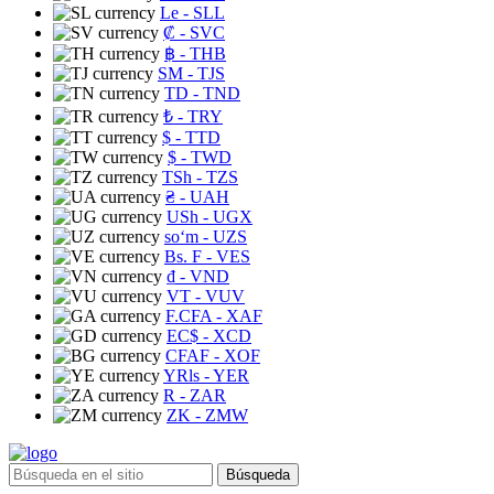
Le
- SLL
₡
- SVC
฿
- THB
ЅМ
- TJS
TD
- TND
₺
- TRY
$
- TTD
$
- TWD
TSh
- TZS
₴
- UAH
USh
- UGX
soʻm
- UZS
Bs. F
- VES
₫
- VND
VT
- VUV
F.CFA
- XAF
EC$
- XCD
CFAF
- XOF
YRls
- YER
R
- ZAR
ZK
- ZMW
Búsqueda