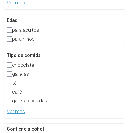
Ver más
Edad
para adultos
para niños
Tipo de comida
chocolate
galletas
té
café
galletas saladas
Ver más
Contiene alcohol