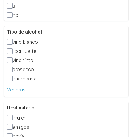
sí
no
Tipo de alcohol
vino blanco
licor fuerte
vino tinto
prosecco
champaña
Ver más
Destinatario
mujer
amigos
novia