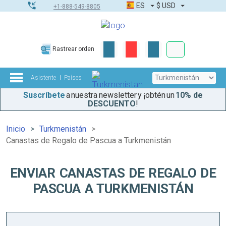
ES
$
USD
+1-888-549-8805
Pedidos corpor
Rastrear orden
Kit de herramient
Asistente
Países
Suscríbete
a nuestra newsletter y ¡obtén un
10% de
DESCUENTO
!
Inicio
Turkmenistán
Canastas de Regalo de Pascua a Turkmenistán
ENVIAR CANASTAS DE REGALO DE
PASCUA A TURKMENISTÁN