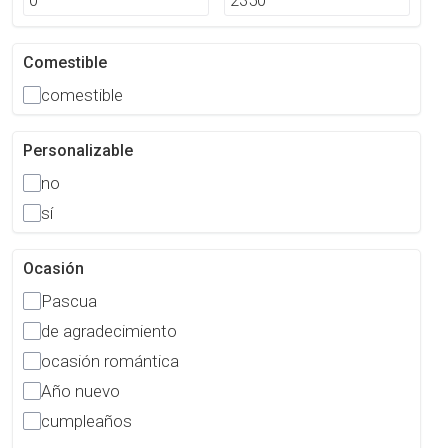
Comestible
comestible
Personalizable
no
sí
Ocasión
Pascua
de agradecimiento
ocasión romántica
Año nuevo
cumpleaños