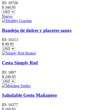
ID:
10726
$
344.95
Nuevo
Bandeja de dulces y placeres sanos
ID:
10213
$
99.95
Cesta Simply Red
ID:
1007
$
249.95
Saludable Gesto Mañanero
ID:
10277
$
169.95