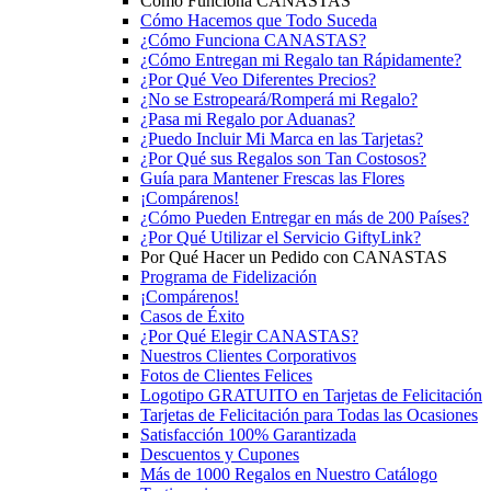
Cómo Funciona CANASTAS
Cómo Hacemos que Todo Suceda
¿Cómo Funciona CANASTAS?
¿Cómo Entregan mi Regalo tan Rápidamente?
¿Por Qué Veo Diferentes Precios?
¿No se Estropeará/Romperá mi Regalo?
¿Pasa mi Regalo por Aduanas?
¿Puedo Incluir Mi Marca en las Tarjetas?
¿Por Qué sus Regalos son Tan Costosos?
Guía para Mantener Frescas las Flores
¡Compárenos!
¿Cómo Pueden Entregar en más de 200 Países?
¿Por Qué Utilizar el Servicio GiftyLink?
Por Qué Hacer un Pedido con CANASTAS
Programa de Fidelización
¡Compárenos!
Casos de Éxito
¿Por Qué Elegir CANASTAS?
Nuestros Clientes Corporativos
Fotos de Clientes Felices
Logotipo GRATUITO en Tarjetas de Felicitación
Tarjetas de Felicitación para Todas las Ocasiones
Satisfacción 100% Garantizada
Descuentos y Cupones
Más de 1000 Regalos en Nuestro Catálogo