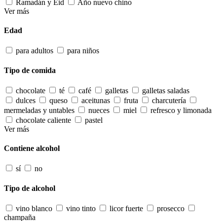
Ramadán y Eid
Año nuevo chino
Ver más
Edad
para adultos
para niños
Tipo de comida
chocolate
té
café
galletas
galletas saladas
dulces
queso
aceitunas
fruta
charcutería
mermeladas y untables
nueces
miel
refresco y limonada
chocolate caliente
pastel
Ver más
Contiene alcohol
sí
no
Tipo de alcohol
vino blanco
vino tinto
licor fuerte
prosecco
champaña