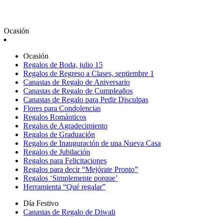
Ocasión
Ocasión
Regalos de Boda, julio 15
Regalos de Regreso a Clases, septiembre 1
Canastas de Regalo de Aniversario
Canastas de Regalo de Cumpleaños
Canastas de Regalo para Pedir Disculpas
Flores para Condolencias
Regalos Románticos
Regalos de Agradecimiento
Regalos de Graduación
Regalos de Inauguración de una Nueva Casa
Regalos de Jubilación
Regalos para Felicitaciones
Regalos para decir “Mejórate Pronto”
Regalos ‘Simplemente porque’
Herramienta “Qué regalar”
Día Festivo
Canastas de Regalo de Diwali