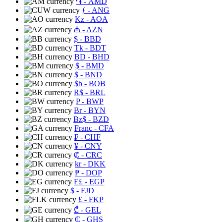
֏
- AMD
ƒ
- ANG
Kz
- AOA
₼
- AZN
$
- BBD
Tk
- BDT
BD
- BHD
$
- BMD
$
- BND
$b
- BOB
R$
- BRL
P
- BWP
Br
- BYN
Bz$
- BZD
Franc
- CFA
₣
- CHF
¥
- CNY
₡
- CRC
kr
- DKK
₱
- DOP
E£
- EGP
$
- FJD
£
- FKP
₾
- GEL
₵
- GHS