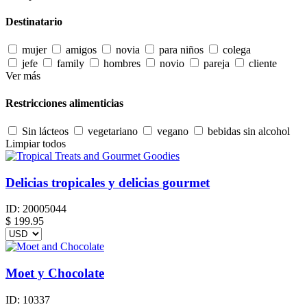
Destinatario
mujer
amigos
novia
para niños
colega
jefe
family
hombres
novio
pareja
cliente
Ver más
Restricciones alimenticias
Sin lácteos
vegetariano
vegano
bebidas sin alcohol
Limpiar todos
Delicias tropicales y delicias gourmet
ID:
20005044
$
199.95
Moet y Chocolate
ID:
10337