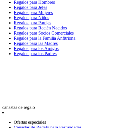
Regalos para Hombres
Regalos para Jefes
Regalos para Mujeres
Regalos para Niños
Regalos para Parejas
Regalos para Recién Nacidos
Regalos para Socios Comerciales
Regalos para la Familia Anfitriona
Regalos para las Madres
Regalos para los Amigos
Regalos para los Padres
canastas de regalo
Ofertas especiales
Canastas de Regalo para Festividades