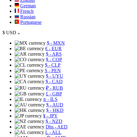
English
German
French
Russian
Portuguese
$
USD
$
- MXN
€
- EUR
$
- ARS
$
- COP
$
- CLP
S
- PEN
$
- UYU
$
- CAD
₽
- RUB
£
- GBP
₪
- ILS
$
- AUD
$
- HKD
¥
- JPY
$
- NZD
Dhs
- AED
L
- ALL