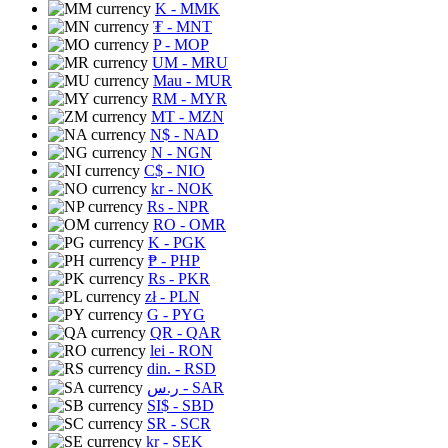
K
- MMK
₮
- MNT
P
- MOP
UM
- MRU
Mau
- MUR
RM
- MYR
MT
- MZN
N$
- NAD
N
- NGN
C$
- NIO
kr
- NOK
Rs
- NPR
RO
- OMR
K
- PGK
₱
- PHP
Rs
- PKR
zł
- PLN
G
- PYG
QR
- QAR
lei
- RON
din.
- RSD
ر.س
- SAR
SI$
- SBD
SR
- SCR
kr
- SEK