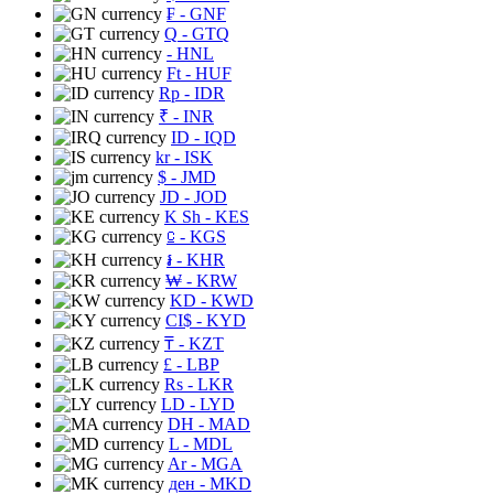
₣
- GNF
Q
- GTQ
- HNL
Ft
- HUF
Rp
- IDR
₹
- INR
ID
- IQD
kr
- ISK
$
- JMD
JD
- JOD
K Sh
- KES
⃀
- KGS
៛
- KHR
₩
- KRW
KD
- KWD
CI$
- KYD
₸
- KZT
£
- LBP
Rs
- LKR
LD
- LYD
DH
- MAD
L
- MDL
Ar
- MGA
ден
- MKD