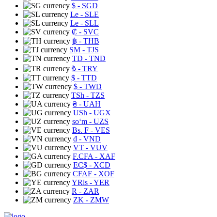
$
- SGD
Le
- SLE
Le
- SLL
₡
- SVC
฿
- THB
ЅМ
- TJS
TD
- TND
₺
- TRY
$
- TTD
$
- TWD
TSh
- TZS
₴
- UAH
USh
- UGX
soʻm
- UZS
Bs. F
- VES
₫
- VND
VT
- VUV
F.CFA
- XAF
EC$
- XCD
CFAF
- XOF
YRls
- YER
R
- ZAR
ZK
- ZMW