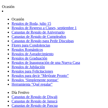
Ocasión
Ocasión
Regalos de Boda, julio 15
Regalos de Regreso a Clases, septiembre 1
Canastas de Regalo de Aniversario
Canastas de Regalo de Cumpleaños
Canastas de Regalo para Pedir Disculpas
Flores para Condolencias
Regalos Románticos
Regalos de Agradecimiento
Regalos de Graduación
Regalos de Inauguración de una Nueva Casa
Regalos de Jubilación
Regalos para Felicitaciones
Regalos para decir “Mejórate Pronto”
Regalos ‘Simplemente porque’
Herramienta “Qué regalar”
Día Festivo
Canastas de Regalo de Diwali
Canastas de Regalo de Janucá
Canastas de Regalo de Pascua