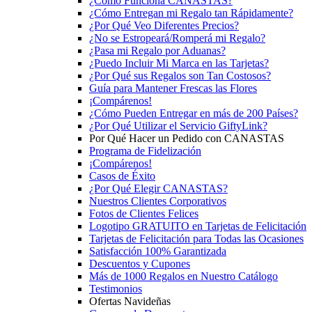
¿Cómo Funciona CANASTAS?
¿Cómo Entregan mi Regalo tan Rápidamente?
¿Por Qué Veo Diferentes Precios?
¿No se Estropeará/Romperá mi Regalo?
¿Pasa mi Regalo por Aduanas?
¿Puedo Incluir Mi Marca en las Tarjetas?
¿Por Qué sus Regalos son Tan Costosos?
Guía para Mantener Frescas las Flores
¡Compárenos!
¿Cómo Pueden Entregar en más de 200 Países?
¿Por Qué Utilizar el Servicio GiftyLink?
Por Qué Hacer un Pedido con CANASTAS
Programa de Fidelización
¡Compárenos!
Casos de Éxito
¿Por Qué Elegir CANASTAS?
Nuestros Clientes Corporativos
Fotos de Clientes Felices
Logotipo GRATUITO en Tarjetas de Felicitación
Tarjetas de Felicitación para Todas las Ocasiones
Satisfacción 100% Garantizada
Descuentos y Cupones
Más de 1000 Regalos en Nuestro Catálogo
Testimonios
Ofertas Navideñas