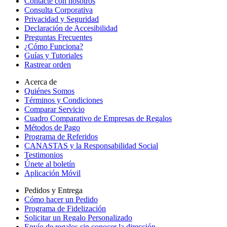
Contacte con nosotros
Consulta Corporativa
Privacidad y Seguridad
Declaración de Accesibilidad
Preguntas Frecuentes
¿Cómo Funciona?
Guías y Tutoriales
Rastrear orden
Acerca de
Quiénes Somos
Términos y Condiciones
Comparar Servicio
Cuadro Comparativo de Empresas de Regalos
Métodos de Pago
Programa de Referidos
CANASTAS y la Responsabilidad Social
Testimonios
Únete al boletín
Aplicación Móvil
Pedidos y Entrega
Cómo hacer un Pedido
Programa de Fidelización
Solicitar un Regalo Personalizado
Envío de regalos sin conocer la dirección