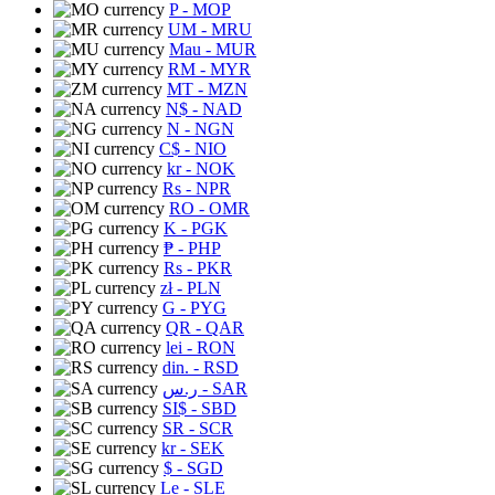
P
- MOP
UM
- MRU
Mau
- MUR
RM
- MYR
MT
- MZN
N$
- NAD
N
- NGN
C$
- NIO
kr
- NOK
Rs
- NPR
RO
- OMR
K
- PGK
₱
- PHP
Rs
- PKR
zł
- PLN
G
- PYG
QR
- QAR
lei
- RON
din.
- RSD
ر.س
- SAR
SI$
- SBD
SR
- SCR
kr
- SEK
$
- SGD
Le
- SLE