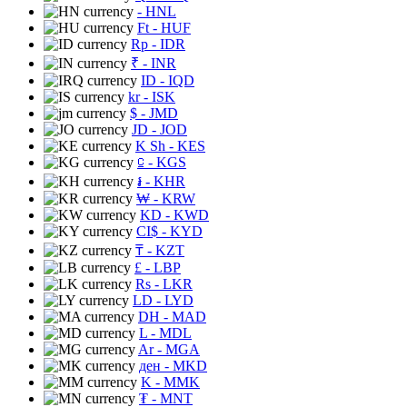
- HNL
Ft
- HUF
Rp
- IDR
₹
- INR
ID
- IQD
kr
- ISK
$
- JMD
JD
- JOD
K Sh
- KES
⃀
- KGS
៛
- KHR
₩
- KRW
KD
- KWD
CI$
- KYD
₸
- KZT
£
- LBP
Rs
- LKR
LD
- LYD
DH
- MAD
L
- MDL
Ar
- MGA
ден
- MKD
K
- MMK
₮
- MNT