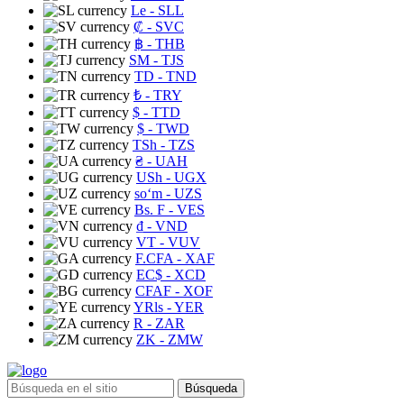
Le
- SLL
₡
- SVC
฿
- THB
ЅМ
- TJS
TD
- TND
₺
- TRY
$
- TTD
$
- TWD
TSh
- TZS
₴
- UAH
USh
- UGX
soʻm
- UZS
Bs. F
- VES
₫
- VND
VT
- VUV
F.CFA
- XAF
EC$
- XCD
CFAF
- XOF
YRls
- YER
R
- ZAR
ZK
- ZMW
Búsqueda