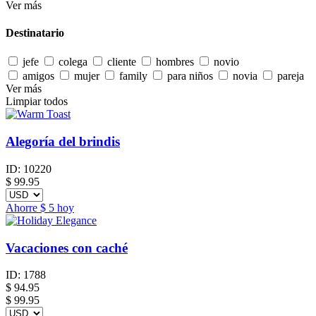
Ver más
Destinatario
jefe
colega
cliente
hombres
novio
amigos
mujer
family
para niños
novia
pareja
Ver más
Limpiar todos
Alegoría del brindis
ID:
10220
$
99.95
Ahorre
$ 5
hoy
Vacaciones con caché
ID:
1788
$
94.95
$ 99.95