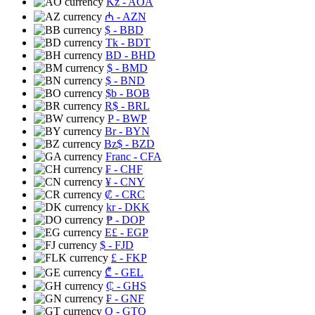
Kz
- AOA
₼
- AZN
$
- BBD
Tk
- BDT
BD
- BHD
$
- BMD
$
- BND
$b
- BOB
R$
- BRL
P
- BWP
Br
- BYN
Bz$
- BZD
Franc
- CFA
₣
- CHF
¥
- CNY
₡
- CRC
kr
- DKK
₱
- DOP
E£
- EGP
$
- FJD
£
- FKP
₾
- GEL
₵
- GHS
₣
- GNF
Q
- GTQ