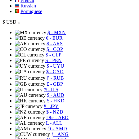
French
Russian
Portuguese
$
USD
$
- MXN
€
- EUR
$
- ARS
$
- COP
$
- CLP
S
- PEN
$
- UYU
$
- CAD
₽
- RUB
£
- GBP
₪
- ILS
$
- AUD
$
- HKD
¥
- JPY
$
- NZD
Dhs
- AED
L
- ALL
֏
- AMD
ƒ
- ANG