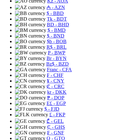
Kz
- AOA
₼
- AZN
$
- BBD
Tk
- BDT
BD
- BHD
$
- BMD
$
- BND
$b
- BOB
R$
- BRL
P
- BWP
Br
- BYN
Bz$
- BZD
Franc
- CFA
₣
- CHF
¥
- CNY
₡
- CRC
kr
- DKK
₱
- DOP
E£
- EGP
$
- FJD
£
- FKP
₾
- GEL
₵
- GHS
₣
- GNF
Q
- GTQ