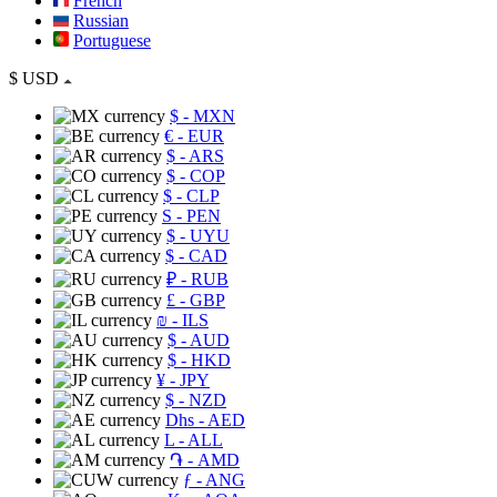
French
Russian
Portuguese
$
USD
$
- MXN
€
- EUR
$
- ARS
$
- COP
$
- CLP
S
- PEN
$
- UYU
$
- CAD
₽
- RUB
£
- GBP
₪
- ILS
$
- AUD
$
- HKD
¥
- JPY
$
- NZD
Dhs
- AED
L
- ALL
֏
- AMD
ƒ
- ANG