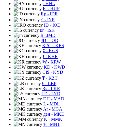
- HNL
Ft
- HUF
Rp
- IDR
₹
- INR
ID
- IQD
kr
- ISK
$
- JMD
JD
- JOD
K Sh
- KES
⃀
- KGS
៛
- KHR
₩
- KRW
KD
- KWD
CI$
- KYD
₸
- KZT
£
- LBP
Rs
- LKR
LD
- LYD
DH
- MAD
L
- MDL
Ar
- MGA
ден
- MKD
K
- MMK
₮
- MNT