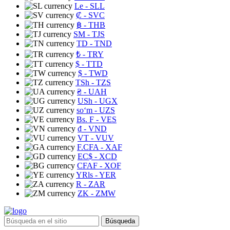
Le
- SLL
₡
- SVC
฿
- THB
ЅМ
- TJS
TD
- TND
₺
- TRY
$
- TTD
$
- TWD
TSh
- TZS
₴
- UAH
USh
- UGX
soʻm
- UZS
Bs. F
- VES
₫
- VND
VT
- VUV
F.CFA
- XAF
EC$
- XCD
CFAF
- XOF
YRls
- YER
R
- ZAR
ZK
- ZMW
Búsqueda