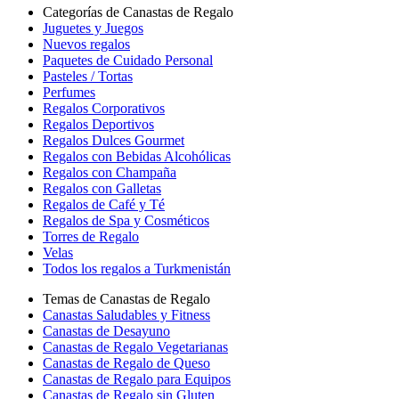
Categorías de Canastas de Regalo
Juguetes y Juegos
Nuevos regalos
Paquetes de Cuidado Personal
Pasteles / Tortas
Perfumes
Regalos Corporativos
Regalos Deportivos
Regalos Dulces Gourmet
Regalos con Bebidas Alcohólicas
Regalos con Champaña
Regalos con Galletas
Regalos de Café y Té
Regalos de Spa y Cosméticos
Torres de Regalo
Velas
Todos los regalos a Turkmenistán
Temas de Canastas de Regalo
Canastas Saludables y Fitness
Canastas de Desayuno
Canastas de Regalo Vegetarianas
Canastas de Regalo de Queso
Canastas de Regalo para Equipos
Canastas de Regalo sin Gluten