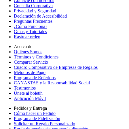
Contacte con nosotros
Consulta Corporativa
Privacidad y Seguridad
Declaración de Accesibilidad
Preguntas Frecuentes
¿Cómo Funciona?
Guías y Tutoriales
Rastrear orden
Acerca de
Quiénes Somos
Términos y Condiciones
Comparar Servicio
Cuadro Comparativo de Empresas de Regalos
Métodos de Pago
Programa de Referidos
CANASTAS y la Responsabilidad Social
Testimonios
Únete al boletín
Aplicación Móvil
Pedidos y Entrega
Cómo hacer un Pedido
Programa de Fidelización
Solicitar un Regalo Personalizado
Envío de regalos sin conocer la dirección