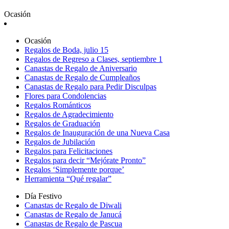
Ocasión
Ocasión
Regalos de Boda, julio 15
Regalos de Regreso a Clases, septiembre 1
Canastas de Regalo de Aniversario
Canastas de Regalo de Cumpleaños
Canastas de Regalo para Pedir Disculpas
Flores para Condolencias
Regalos Románticos
Regalos de Agradecimiento
Regalos de Graduación
Regalos de Inauguración de una Nueva Casa
Regalos de Jubilación
Regalos para Felicitaciones
Regalos para decir “Mejórate Pronto”
Regalos ‘Simplemente porque’
Herramienta “Qué regalar”
Día Festivo
Canastas de Regalo de Diwali
Canastas de Regalo de Janucá
Canastas de Regalo de Pascua