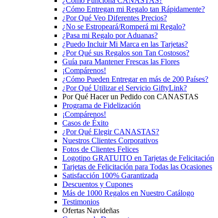
¿Cómo Funciona CANASTAS?
¿Cómo Entregan mi Regalo tan Rápidamente?
¿Por Qué Veo Diferentes Precios?
¿No se Estropeará/Romperá mi Regalo?
¿Pasa mi Regalo por Aduanas?
¿Puedo Incluir Mi Marca en las Tarjetas?
¿Por Qué sus Regalos son Tan Costosos?
Guía para Mantener Frescas las Flores
¡Compárenos!
¿Cómo Pueden Entregar en más de 200 Países?
¿Por Qué Utilizar el Servicio GiftyLink?
Por Qué Hacer un Pedido con CANASTAS
Programa de Fidelización
¡Compárenos!
Casos de Éxito
¿Por Qué Elegir CANASTAS?
Nuestros Clientes Corporativos
Fotos de Clientes Felices
Logotipo GRATUITO en Tarjetas de Felicitación
Tarjetas de Felicitación para Todas las Ocasiones
Satisfacción 100% Garantizada
Descuentos y Cupones
Más de 1000 Regalos en Nuestro Catálogo
Testimonios
Ofertas Navideñas