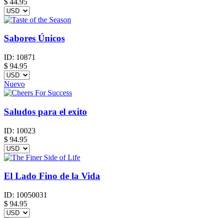
$
44.95
Sabores Únicos
ID:
10871
$
94.95
Nuevo
Saludos para el exito
ID:
10023
$
94.95
El Lado Fino de la Vida
ID:
10050031
$
94.95