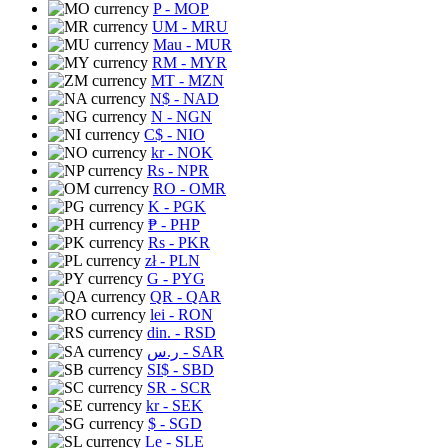
P
- MOP
UM
- MRU
Mau
- MUR
RM
- MYR
MT
- MZN
N$
- NAD
N
- NGN
C$
- NIO
kr
- NOK
Rs
- NPR
RO
- OMR
K
- PGK
₱
- PHP
Rs
- PKR
zł
- PLN
G
- PYG
QR
- QAR
lei
- RON
din.
- RSD
ر.س
- SAR
SI$
- SBD
SR
- SCR
kr
- SEK
$
- SGD
Le
- SLE