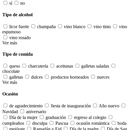
sí
no
Tipo de alcohol
licor fuerte
champaña
vino blanco
vino tinto
vino
espumoso
vino rosado
Ver más
Tipo de comida
queso
charcutería
aceitunas
galletas saladas
chocolate
galletas
dulces
productos horneados
nueces
Ver más
Ocasión
de agradecimiento
fiesta de inauguración
Año nuevo
Navidad
aniversario
Día de la mujer
graduación
regreso al colegio
cumpleaños
disculpa
Pascua
ocasión romántica
boda
mejórate
Ramadán y Eid
Día de la madre
Día de San