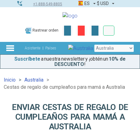
ES
$
USD
+1-888-549-8805
Pedidos corpor
Rastrear orden
Kit de herramient
Asistente
Países
Suscríbete
a nuestra newsletter y ¡obtén un
10% de
DESCUENTO
!
Inicio
Australia
Cestas de regalo de cumpleaños para mamá a Australia
ENVIAR CESTAS DE REGALO DE
CUMPLEAÑOS PARA MAMÁ A
AUSTRALIA