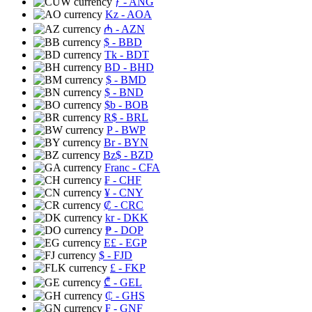
ƒ
- ANG
Kz
- AOA
₼
- AZN
$
- BBD
Tk
- BDT
BD
- BHD
$
- BMD
$
- BND
$b
- BOB
R$
- BRL
P
- BWP
Br
- BYN
Bz$
- BZD
Franc
- CFA
₣
- CHF
¥
- CNY
₡
- CRC
kr
- DKK
₱
- DOP
E£
- EGP
$
- FJD
£
- FKP
₾
- GEL
₵
- GHS
₣
- GNF