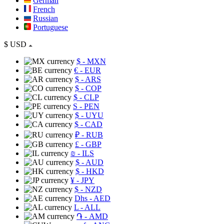
German
French
Russian
Portuguese
$
USD
$
- MXN
€
- EUR
$
- ARS
$
- COP
$
- CLP
S
- PEN
$
- UYU
$
- CAD
₽
- RUB
£
- GBP
₪
- ILS
$
- AUD
$
- HKD
¥
- JPY
$
- NZD
Dhs
- AED
L
- ALL
֏
- AMD