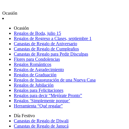
Ocasión
Ocasión
Regalos de Boda, julio 15
Regalos de Regreso a Clases, septiembre 1
Canastas de Regalo de Aniversario
Canastas de Regalo de Cumpleaños
Canastas de Regalo para Pedir Disculpas
Flores para Condolencias
Regalos Románticos
Regalos de Agradecimiento
Regalos de Graduación
Regalos de Inauguración de una Nueva Casa
Regalos de Jubilación
Regalos para Felicitaciones
Regalos para decir “Mejórate Pronto”
Regalos ‘Simplemente porque’
Herramienta “Qué regalar”
Día Festivo
Canastas de Regalo de Diwali
Canastas de Regalo de Janucá