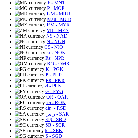
₮
- MNT
P
- MOP
UM
- MRU
Mau
- MUR
RM
- MYR
MT
- MZN
N$
- NAD
N
- NGN
C$
- NIO
kr
- NOK
Rs
- NPR
RO
- OMR
K
- PGK
₱
- PHP
Rs
- PKR
zł
- PLN
G
- PYG
QR
- QAR
lei
- RON
din.
- RSD
ر.س
- SAR
SI$
- SBD
SR
- SCR
kr
- SEK
$
- SGD