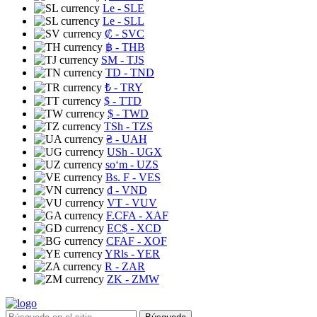
Le
- SLE
Le
- SLL
₡
- SVC
฿
- THB
ЅМ
- TJS
TD
- TND
₺
- TRY
$
- TTD
$
- TWD
TSh
- TZS
₴
- UAH
USh
- UGX
soʻm
- UZS
Bs. F
- VES
₫
- VND
VT
- VUV
F.CFA
- XAF
EC$
- XCD
CFAF
- XOF
YRls
- YER
R
- ZAR
ZK
- ZMW