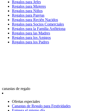
Regalos para Jefes
Regalos para Mujeres
Regalos para Niños
Regalos para Parejas
Regalos para Recién Nacidos
Regalos para Socios Comerciales
Regalos para la Familia Anfitriona
Regalos para las Madres
Regalos para los Amigos
Regalos para los Padres
canastas de regalo
Ofertas especiales
Canastas de Regalo para Festividades
Entrega el mismo día