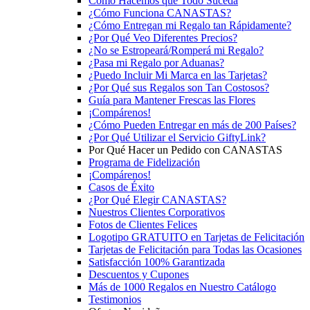
Cómo Hacemos que Todo Suceda
¿Cómo Funciona CANASTAS?
¿Cómo Entregan mi Regalo tan Rápidamente?
¿Por Qué Veo Diferentes Precios?
¿No se Estropeará/Romperá mi Regalo?
¿Pasa mi Regalo por Aduanas?
¿Puedo Incluir Mi Marca en las Tarjetas?
¿Por Qué sus Regalos son Tan Costosos?
Guía para Mantener Frescas las Flores
¡Compárenos!
¿Cómo Pueden Entregar en más de 200 Países?
¿Por Qué Utilizar el Servicio GiftyLink?
Por Qué Hacer un Pedido con CANASTAS
Programa de Fidelización
¡Compárenos!
Casos de Éxito
¿Por Qué Elegir CANASTAS?
Nuestros Clientes Corporativos
Fotos de Clientes Felices
Logotipo GRATUITO en Tarjetas de Felicitación
Tarjetas de Felicitación para Todas las Ocasiones
Satisfacción 100% Garantizada
Descuentos y Cupones
Más de 1000 Regalos en Nuestro Catálogo
Testimonios