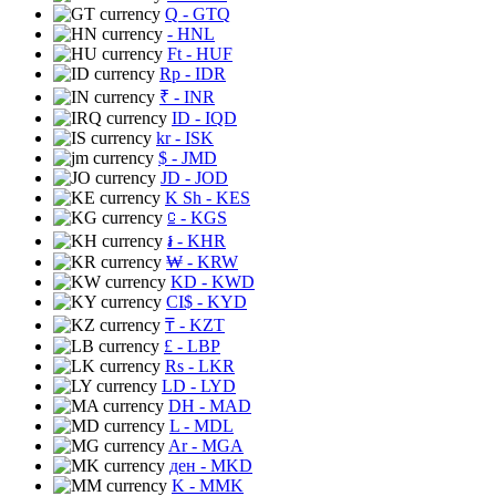
Q
- GTQ
- HNL
Ft
- HUF
Rp
- IDR
₹
- INR
ID
- IQD
kr
- ISK
$
- JMD
JD
- JOD
K Sh
- KES
⃀
- KGS
៛
- KHR
₩
- KRW
KD
- KWD
CI$
- KYD
₸
- KZT
£
- LBP
Rs
- LKR
LD
- LYD
DH
- MAD
L
- MDL
Ar
- MGA
ден
- MKD
K
- MMK