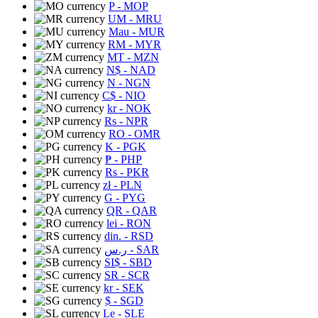
P
- MOP
UM
- MRU
Mau
- MUR
RM
- MYR
MT
- MZN
N$
- NAD
N
- NGN
C$
- NIO
kr
- NOK
Rs
- NPR
RO
- OMR
K
- PGK
₱
- PHP
Rs
- PKR
zł
- PLN
G
- PYG
QR
- QAR
lei
- RON
din.
- RSD
ر.س
- SAR
SI$
- SBD
SR
- SCR
kr
- SEK
$
- SGD
Le
- SLE