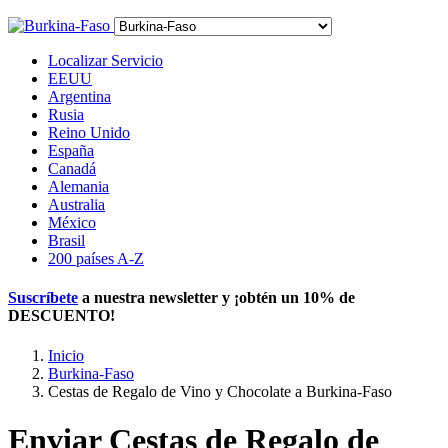
Localizar Servicio
EEUU
Argentina
Rusia
Reino Unido
España
Canadá
Alemania
Australia
México
Brasil
200 países A-Z
Suscríbete
a nuestra newsletter y ¡obtén un
10% de
DESCUENTO
!
Inicio
Burkina-Faso
Cestas de Regalo de Vino y Chocolate a Burkina-Faso
Enviar Cestas de Regalo de