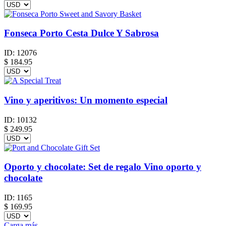
Fonseca Porto Cesta Dulce Y Sabrosa
ID:
12076
$
184.95
Vino y aperitivos: Un momento especial
ID:
10132
$
249.95
Oporto y chocolate: Set de regalo Vino oporto y
chocolate
ID:
1165
$
169.95
Carga más