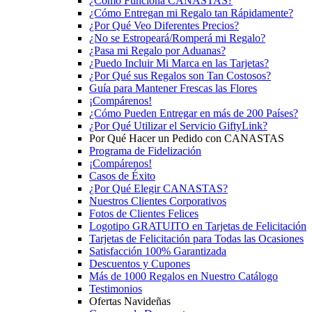
¿Cómo Funciona CANASTAS?
¿Cómo Entregan mi Regalo tan Rápidamente?
¿Por Qué Veo Diferentes Precios?
¿No se Estropeará/Romperá mi Regalo?
¿Pasa mi Regalo por Aduanas?
¿Puedo Incluir Mi Marca en las Tarjetas?
¿Por Qué sus Regalos son Tan Costosos?
Guía para Mantener Frescas las Flores
¡Compárenos!
¿Cómo Pueden Entregar en más de 200 Países?
¿Por Qué Utilizar el Servicio GiftyLink?
Por Qué Hacer un Pedido con CANASTAS
Programa de Fidelización
¡Compárenos!
Casos de Éxito
¿Por Qué Elegir CANASTAS?
Nuestros Clientes Corporativos
Fotos de Clientes Felices
Logotipo GRATUITO en Tarjetas de Felicitación
Tarjetas de Felicitación para Todas las Ocasiones
Satisfacción 100% Garantizada
Descuentos y Cupones
Más de 1000 Regalos en Nuestro Catálogo
Testimonios
Ofertas Navideñas