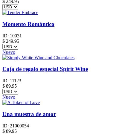
$
249.95
Momento Romántico
ID:
10031
$
249.95
Nuevo
Caja de regalo especial Spirit Wine
ID:
11123
$
89.95
Nuevo
Una muestra de amor
ID:
21000054
$
89.95