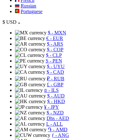
French
Russian
Portuguese
$
USD
$
- MXN
€
- EUR
$
- ARS
$
- COP
$
- CLP
S
- PEN
$
- UYU
$
- CAD
₽
- RUB
£
- GBP
₪
- ILS
$
- AUD
$
- HKD
¥
- JPY
$
- NZD
Dhs
- AED
L
- ALL
֏
- AMD
ƒ
- ANG