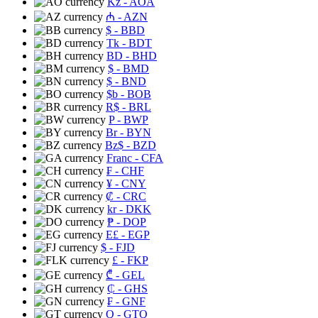
Kz
- AOA
₼
- AZN
$
- BBD
Tk
- BDT
BD
- BHD
$
- BMD
$
- BND
$b
- BOB
R$
- BRL
P
- BWP
Br
- BYN
Bz$
- BZD
Franc
- CFA
₣
- CHF
¥
- CNY
₡
- CRC
kr
- DKK
₱
- DOP
E£
- EGP
$
- FJD
£
- FKP
₾
- GEL
₵
- GHS
₣
- GNF
Q
- GTQ