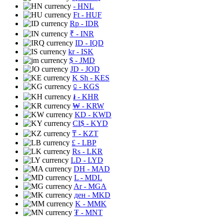
- HNL
Ft
- HUF
Rp
- IDR
₹
- INR
ID
- IQD
kr
- ISK
$
- JMD
JD
- JOD
K Sh
- KES
⃀
- KGS
៛
- KHR
₩
- KRW
KD
- KWD
CI$
- KYD
₸
- KZT
£
- LBP
Rs
- LKR
LD
- LYD
DH
- MAD
L
- MDL
Ar
- MGA
ден
- MKD
K
- MMK
₮
- MNT