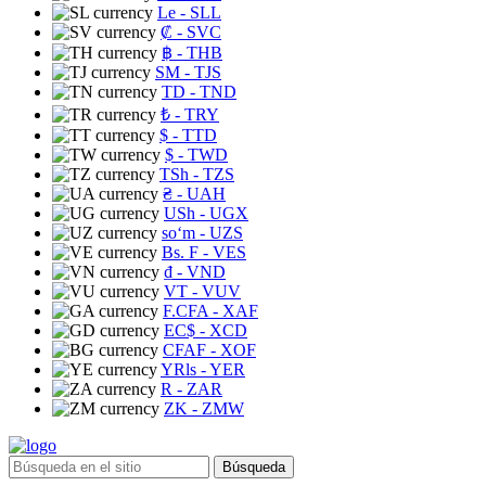
Le
- SLL
₡
- SVC
฿
- THB
ЅМ
- TJS
TD
- TND
₺
- TRY
$
- TTD
$
- TWD
TSh
- TZS
₴
- UAH
USh
- UGX
soʻm
- UZS
Bs. F
- VES
₫
- VND
VT
- VUV
F.CFA
- XAF
EC$
- XCD
CFAF
- XOF
YRls
- YER
R
- ZAR
ZK
- ZMW
Búsqueda