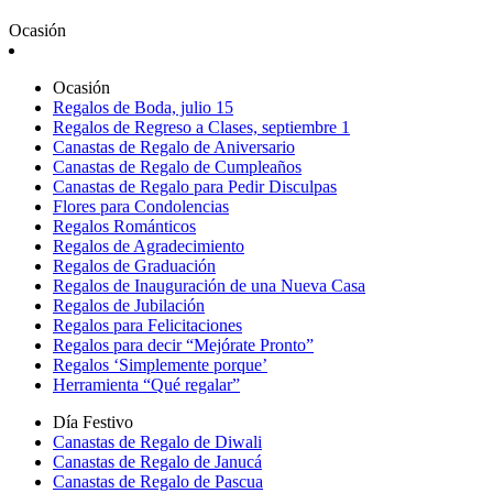
Ocasión
Ocasión
Regalos de Boda, julio 15
Regalos de Regreso a Clases, septiembre 1
Canastas de Regalo de Aniversario
Canastas de Regalo de Cumpleaños
Canastas de Regalo para Pedir Disculpas
Flores para Condolencias
Regalos Románticos
Regalos de Agradecimiento
Regalos de Graduación
Regalos de Inauguración de una Nueva Casa
Regalos de Jubilación
Regalos para Felicitaciones
Regalos para decir “Mejórate Pronto”
Regalos ‘Simplemente porque’
Herramienta “Qué regalar”
Día Festivo
Canastas de Regalo de Diwali
Canastas de Regalo de Janucá
Canastas de Regalo de Pascua