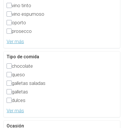
vino tinto
vino espumoso
oporto
prosecco
Ver más
Tipo de comida
chocolate
queso
galletas saladas
galletas
dulces
Ver más
Ocasión