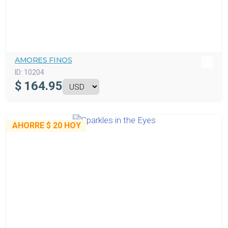
AMORES FINOS
ID:
10204
$
164.95
AHORRE
$ 20
HOY