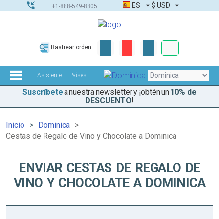
ES
$
USD
+1-888-549-8805
Pedidos corpor
Rastrear orden
Kit de herramient
Asistente
Países
Suscríbete
a nuestra newsletter y ¡obtén un
10% de
DESCUENTO
!
Inicio
Dominica
Cestas de Regalo de Vino y Chocolate a Dominica
ENVIAR CESTAS DE REGALO DE
VINO Y CHOCOLATE A DOMINICA