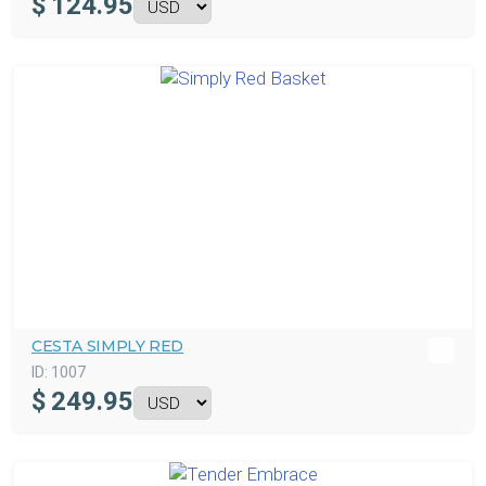
$
124.95
CESTA SIMPLY RED
ID:
1007
$
249.95