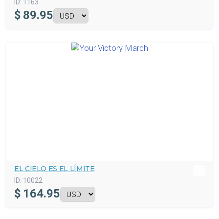
ID:
1163
$
89.95
EL CIELO ES EL LÍMITE
ID:
10022
$
164.95