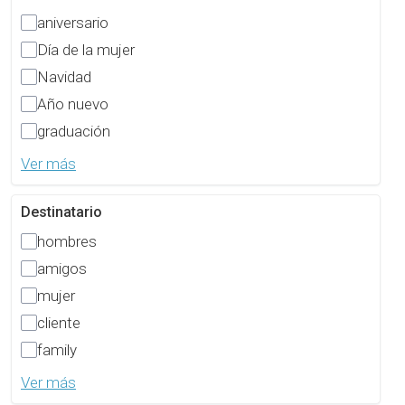
aniversario
Día de la mujer
Navidad
Año nuevo
graduación
Ver más
Destinatario
hombres
amigos
mujer
cliente
family
Ver más