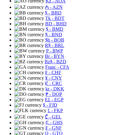
Kz
- AOA
₼
- AZN
$
- BBD
Tk
- BDT
BD
- BHD
$
- BMD
$
- BND
$b
- BOB
R$
- BRL
P
- BWP
Br
- BYN
Bz$
- BZD
Franc
- CFA
₣
- CHF
¥
- CNY
₡
- CRC
kr
- DKK
₱
- DOP
E£
- EGP
$
- FJD
£
- FKP
₾
- GEL
₵
- GHS
₣
- GNF
Q
- GTQ