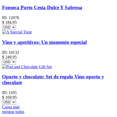
Fonseca Porto Cesta Dulce Y Sabrosa
ID:
12076
$
184.95
Vino y aperitivos: Un momento especial
ID:
10132
$
249.95
Oporto y chocolate: Set de regalo Vino oporto y
chocolate
ID:
1165
$
169.95
Carga más
mostrar todos