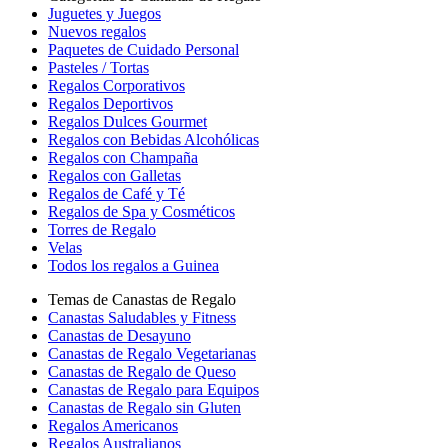
Juguetes y Juegos
Nuevos regalos
Paquetes de Cuidado Personal
Pasteles / Tortas
Regalos Corporativos
Regalos Deportivos
Regalos Dulces Gourmet
Regalos con Bebidas Alcohólicas
Regalos con Champaña
Regalos con Galletas
Regalos de Café y Té
Regalos de Spa y Cosméticos
Torres de Regalo
Velas
Todos los regalos a Guinea
Temas de Canastas de Regalo
Canastas Saludables y Fitness
Canastas de Desayuno
Canastas de Regalo Vegetarianas
Canastas de Regalo de Queso
Canastas de Regalo para Equipos
Canastas de Regalo sin Gluten
Regalos Americanos
Regalos Australianos