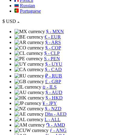
French
Russian
Portuguese
$
USD
$
- MXN
€
- EUR
$
- ARS
$
- COP
$
- CLP
S
- PEN
$
- UYU
$
- CAD
₽
- RUB
£
- GBP
₪
- ILS
$
- AUD
$
- HKD
¥
- JPY
$
- NZD
Dhs
- AED
L
- ALL
֏
- AMD
ƒ
- ANG