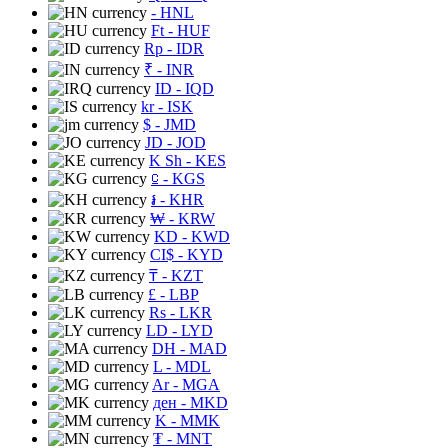
- HNL
Ft
- HUF
Rp
- IDR
₹
- INR
ID
- IQD
kr
- ISK
$
- JMD
JD
- JOD
K Sh
- KES
⃀
- KGS
៛
- KHR
₩
- KRW
KD
- KWD
CI$
- KYD
₸
- KZT
£
- LBP
Rs
- LKR
LD
- LYD
DH
- MAD
L
- MDL
Ar
- MGA
ден
- MKD
K
- MMK
₮
- MNT