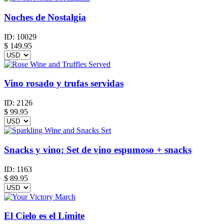
Noches de Nostalgia
ID:
10029
$
149.95
Vino rosado y trufas servidas
ID:
2126
$
99.95
Snacks y vino: Set de vino espumoso + snacks
ID:
1163
$
89.95
El Cielo es el Límite