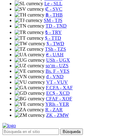
Le
- SLL
₡
- SVC
฿
- THB
ЅМ
- TJS
TD
- TND
₺
- TRY
$
- TTD
$
- TWD
TSh
- TZS
₴
- UAH
USh
- UGX
soʻm
- UZS
Bs. F
- VES
₫
- VND
VT
- VUV
F.CFA
- XAF
EC$
- XCD
CFAF
- XOF
YRls
- YER
R
- ZAR
ZK
- ZMW
Búsqueda