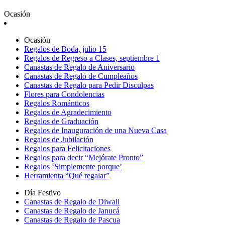
Ocasión
Ocasión
Regalos de Boda, julio 15
Regalos de Regreso a Clases, septiembre 1
Canastas de Regalo de Aniversario
Canastas de Regalo de Cumpleaños
Canastas de Regalo para Pedir Disculpas
Flores para Condolencias
Regalos Románticos
Regalos de Agradecimiento
Regalos de Graduación
Regalos de Inauguración de una Nueva Casa
Regalos de Jubilación
Regalos para Felicitaciones
Regalos para decir “Mejórate Pronto”
Regalos ‘Simplemente porque’
Herramienta “Qué regalar”
Día Festivo
Canastas de Regalo de Diwali
Canastas de Regalo de Janucá
Canastas de Regalo de Pascua