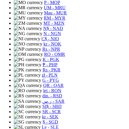
P
- MOP
UM
- MRU
Mau
- MUR
RM
- MYR
MT
- MZN
N$
- NAD
N
- NGN
C$
- NIO
kr
- NOK
Rs
- NPR
RO
- OMR
K
- PGK
₱
- PHP
Rs
- PKR
zł
- PLN
G
- PYG
QR
- QAR
lei
- RON
din.
- RSD
ر.س
- SAR
SI$
- SBD
SR
- SCR
kr
- SEK
$
- SGD
Le
- SLE