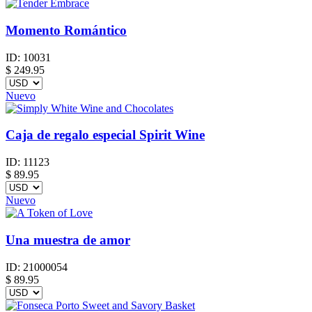
Momento Romántico
ID:
10031
$
249.95
Nuevo
Caja de regalo especial Spirit Wine
ID:
11123
$
89.95
Nuevo
Una muestra de amor
ID:
21000054
$
89.95