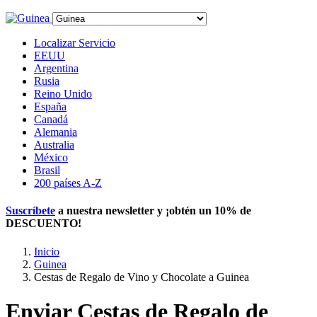
Localizar Servicio
EEUU
Argentina
Rusia
Reino Unido
España
Canadá
Alemania
Australia
México
Brasil
200 países A-Z
Suscríbete
a nuestra newsletter y ¡obtén un
10% de
DESCUENTO
!
Inicio
Guinea
Cestas de Regalo de Vino y Chocolate a Guinea
Enviar Cestas de Regalo de