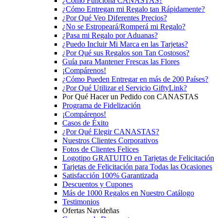
¿Cómo Funciona CANASTAS?
¿Cómo Entregan mi Regalo tan Rápidamente?
¿Por Qué Veo Diferentes Precios?
¿No se Estropeará/Romperá mi Regalo?
¿Pasa mi Regalo por Aduanas?
¿Puedo Incluir Mi Marca en las Tarjetas?
¿Por Qué sus Regalos son Tan Costosos?
Guía para Mantener Frescas las Flores
¡Compárenos!
¿Cómo Pueden Entregar en más de 200 Países?
¿Por Qué Utilizar el Servicio GiftyLink?
Por Qué Hacer un Pedido con CANASTAS
Programa de Fidelización
¡Compárenos!
Casos de Éxito
¿Por Qué Elegir CANASTAS?
Nuestros Clientes Corporativos
Fotos de Clientes Felices
Logotipo GRATUITO en Tarjetas de Felicitación
Tarjetas de Felicitación para Todas las Ocasiones
Satisfacción 100% Garantizada
Descuentos y Cupones
Más de 1000 Regalos en Nuestro Catálogo
Testimonios
Ofertas Navideñas