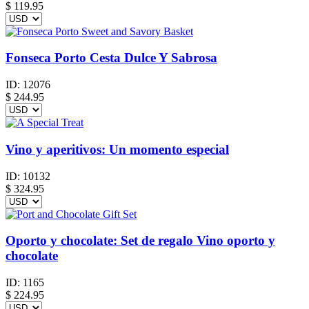
$
119.95
Fonseca Porto Cesta Dulce Y Sabrosa
ID:
12076
$
244.95
Vino y aperitivos: Un momento especial
ID:
10132
$
324.95
Oporto y chocolate: Set de regalo Vino oporto y
chocolate
ID:
1165
$
224.95