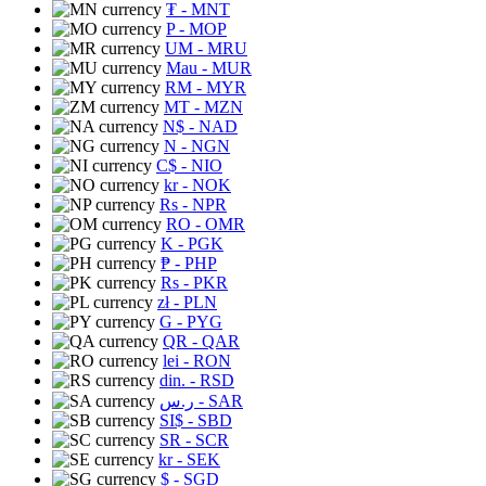
₮
- MNT
P
- MOP
UM
- MRU
Mau
- MUR
RM
- MYR
MT
- MZN
N$
- NAD
N
- NGN
C$
- NIO
kr
- NOK
Rs
- NPR
RO
- OMR
K
- PGK
₱
- PHP
Rs
- PKR
zł
- PLN
G
- PYG
QR
- QAR
lei
- RON
din.
- RSD
ر.س
- SAR
SI$
- SBD
SR
- SCR
kr
- SEK
$
- SGD