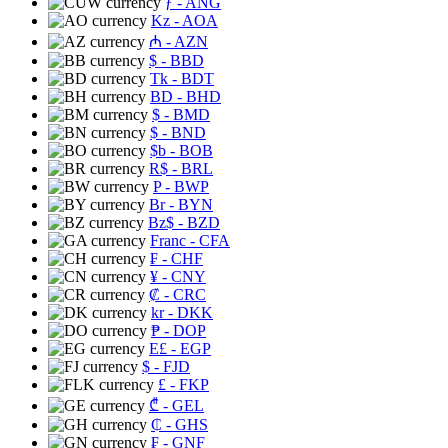
ƒ
- ANG
Kz
- AOA
₼
- AZN
$
- BBD
Tk
- BDT
BD
- BHD
$
- BMD
$
- BND
$b
- BOB
R$
- BRL
P
- BWP
Br
- BYN
Bz$
- BZD
Franc
- CFA
₣
- CHF
¥
- CNY
₡
- CRC
kr
- DKK
₱
- DOP
E£
- EGP
$
- FJD
£
- FKP
₾
- GEL
₵
- GHS
₣
- GNF