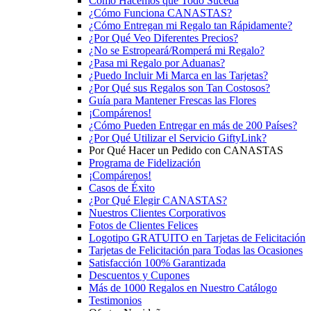
Cómo Hacemos que Todo Suceda
¿Cómo Funciona CANASTAS?
¿Cómo Entregan mi Regalo tan Rápidamente?
¿Por Qué Veo Diferentes Precios?
¿No se Estropeará/Romperá mi Regalo?
¿Pasa mi Regalo por Aduanas?
¿Puedo Incluir Mi Marca en las Tarjetas?
¿Por Qué sus Regalos son Tan Costosos?
Guía para Mantener Frescas las Flores
¡Compárenos!
¿Cómo Pueden Entregar en más de 200 Países?
¿Por Qué Utilizar el Servicio GiftyLink?
Por Qué Hacer un Pedido con CANASTAS
Programa de Fidelización
¡Compárenos!
Casos de Éxito
¿Por Qué Elegir CANASTAS?
Nuestros Clientes Corporativos
Fotos de Clientes Felices
Logotipo GRATUITO en Tarjetas de Felicitación
Tarjetas de Felicitación para Todas las Ocasiones
Satisfacción 100% Garantizada
Descuentos y Cupones
Más de 1000 Regalos en Nuestro Catálogo
Testimonios