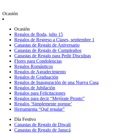
Ocasión
Ocasión
Regalos de Boda, julio 15
Regalos de Regreso a Clases, septiembre 1
Canastas de Regalo de Aniversario
Canastas de Regalo de Cumpleaños
Canastas de Regalo para Pedir Disculpas
Flores para Condolencias
Regalos Románticos
Regalos de Agradecimiento
Regalos de Graduación
Regalos de Inauguración de una Nueva Casa
Regalos de Jubilación
Regalos para Felicitaciones
Regalos para decir “Mejórate Pronto”
Regalos ‘Simplemente porque’
Herramienta “Qué regalar”
Día Festivo
Canastas de Regalo de Diwali
Canastas de Regalo de Janucá