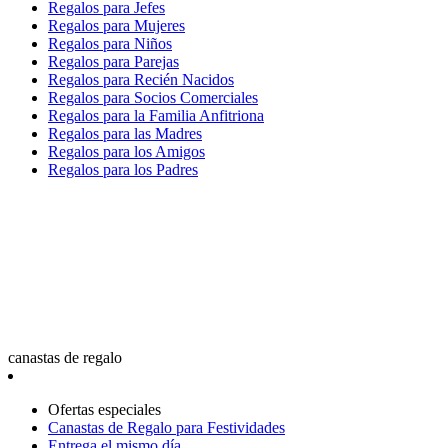
Regalos para Jefes
Regalos para Mujeres
Regalos para Niños
Regalos para Parejas
Regalos para Recién Nacidos
Regalos para Socios Comerciales
Regalos para la Familia Anfitriona
Regalos para las Madres
Regalos para los Amigos
Regalos para los Padres
canastas de regalo
Ofertas especiales
Canastas de Regalo para Festividades
Entrega el mismo día