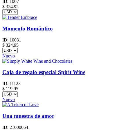
ID:
1007
$
324.95
Momento Romántico
ID:
10031
$
324.95
Nuevo
Caja de regalo especial Spirit Wine
ID:
11123
$
119.95
Nuevo
Una muestra de amor
ID:
21000054