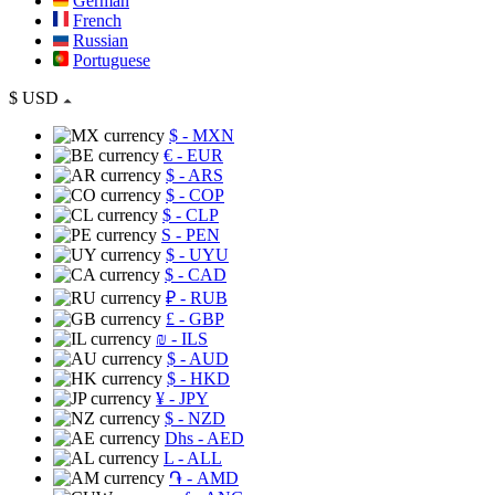
German
French
Russian
Portuguese
$
USD
$
- MXN
€
- EUR
$
- ARS
$
- COP
$
- CLP
S
- PEN
$
- UYU
$
- CAD
₽
- RUB
£
- GBP
₪
- ILS
$
- AUD
$
- HKD
¥
- JPY
$
- NZD
Dhs
- AED
L
- ALL
֏
- AMD