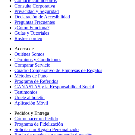
Contacte con nosotros
Consulta Corporativa
Privacidad y Seguridad
Declaración de Accesibilidad
Preguntas Frecuentes
¿Cómo Funciona?
Guías y Tutoriales
Rastrear orden
Acerca de
Quiénes Somos
Términos y Condiciones
Comparar Servicio
Cuadro Comparativo de Empresas de Regalos
Métodos de Pago
Programa de Referidos
CANASTAS y la Responsabilidad Social
Testimonios
Únete al boletín
Aplicación Móvil
Pedidos y Entrega
Cómo hacer un Pedido
Programa de Fidelización
Solicitar un Regalo Personalizado
Envío de regalos sin conocer la dirección