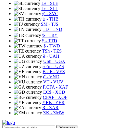
Le
- SLE
Le
- SLL
₡
- SVC
฿
- THB
ЅМ
- TJS
TD
- TND
₺
- TRY
$
- TTD
$
- TWD
TSh
- TZS
₴
- UAH
USh
- UGX
soʻm
- UZS
Bs. F
- VES
₫
- VND
VT
- VUV
F.CFA
- XAF
EC$
- XCD
CFAF
- XOF
YRls
- YER
R
- ZAR
ZK
- ZMW