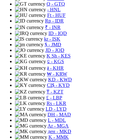
Q
- GTQ
- HNL
Ft
- HUF
Rp
- IDR
₹
- INR
ID
- IQD
kr
- ISK
$
- JMD
JD
- JOD
K Sh
- KES
⃀
- KGS
៛
- KHR
₩
- KRW
KD
- KWD
CI$
- KYD
₸
- KZT
£
- LBP
Rs
- LKR
LD
- LYD
DH
- MAD
L
- MDL
Ar
- MGA
ден
- MKD
K
- MMK