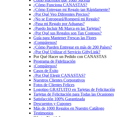
Cómo Hacemos que Todo Suceda
¿Cómo Funciona CANASTAS?
¿Cómo Entregan mi Regalo tan Rápidamente?
¿Por Qué Veo Diferentes Precios?
¿No se Estropeará/Romperá mi Regalo?
¿Pasa mi Regalo por Aduanas?
¿Puedo Incluir Mi Marca en las Tarjetas?
¿Por Qué sus Regalos son Tan Costosos?
Guía para Mantener Frescas las Flores
¡Compárenos!
¿Cómo Pueden Entregar en más de 200 Países?
¿Por Qué Utilizar el Servicio GiftyLink?
Por Qué Hacer un Pedido con CANASTAS
Programa de Fidelización
¡Compárenos!
Casos de Éxito
¿Por Qué Elegir CANASTAS?
Nuestros Clientes Corporativos
Fotos de Clientes Felices
Logotipo GRATUITO en Tarjetas de Felicitación
Tarjetas de Felicitación para Todas las Ocasiones
Satisfacción 100% Garantizada
Descuentos y Cupones
Más de 1000 Regalos en Nuestro Catálogo
Testimonios