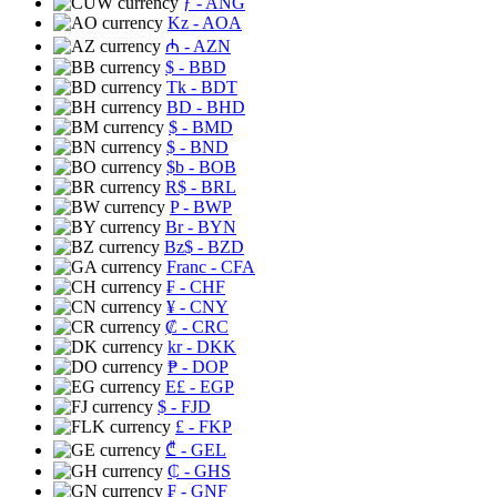
ƒ
- ANG
Kz
- AOA
₼
- AZN
$
- BBD
Tk
- BDT
BD
- BHD
$
- BMD
$
- BND
$b
- BOB
R$
- BRL
P
- BWP
Br
- BYN
Bz$
- BZD
Franc
- CFA
₣
- CHF
¥
- CNY
₡
- CRC
kr
- DKK
₱
- DOP
E£
- EGP
$
- FJD
£
- FKP
₾
- GEL
₵
- GHS
₣
- GNF