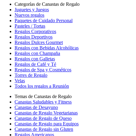
Categorías de Canastas de Regalo
Juguetes y Juegos
Nuevos regalos
Paquetes de Cuidado Personal
Pasteles / Tortas
Regalos Corporativos
Regalos Deportivos
Regalos Dulces Gourmet
Regalos con Bebidas Alcohólicas
Regalos con Champaña
Regalos con Galletas
Regalos de Café y Té
Regalos de Spa y Cosméticos
Torres de Regalo
Velas
Todos los regalos a Reunión
Temas de Canastas de Regalo
Canastas Saludables y Fitness
Canastas de Desayuno
Canastas de Regalo Vegetarianas
Canastas de Regalo de Queso
Canastas de Regalo para Equipos
Canastas de Regalo sin Gluten
Regalos Americanos