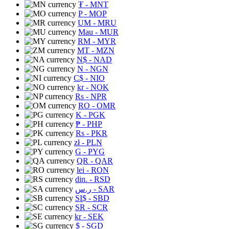
₮
- MNT
P
- MOP
UM
- MRU
Mau
- MUR
RM
- MYR
MT
- MZN
N$
- NAD
N
- NGN
C$
- NIO
kr
- NOK
Rs
- NPR
RO
- OMR
K
- PGK
₱
- PHP
Rs
- PKR
zł
- PLN
G
- PYG
QR
- QAR
lei
- RON
din.
- RSD
ر.س
- SAR
SI$
- SBD
SR
- SCR
kr
- SEK
$
- SGD