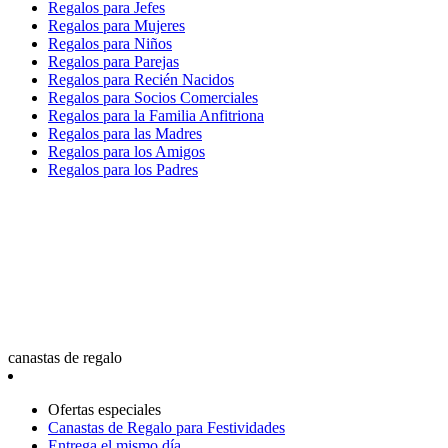
Regalos para Jefes
Regalos para Mujeres
Regalos para Niños
Regalos para Parejas
Regalos para Recién Nacidos
Regalos para Socios Comerciales
Regalos para la Familia Anfitriona
Regalos para las Madres
Regalos para los Amigos
Regalos para los Padres
canastas de regalo
Ofertas especiales
Canastas de Regalo para Festividades
Entrega el mismo día