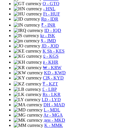
Q
- GTQ
- HNL
Ft
- HUF
Rp
- IDR
₹
- INR
ID
- IQD
kr
- ISK
$
- JMD
JD
- JOD
K Sh
- KES
⃀
- KGS
៛
- KHR
₩
- KRW
KD
- KWD
CI$
- KYD
₸
- KZT
£
- LBP
Rs
- LKR
LD
- LYD
DH
- MAD
L
- MDL
Ar
- MGA
ден
- MKD
K
- MMK