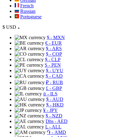
German
French
Russian
Portuguese
$
USD
$
- MXN
€
- EUR
$
- ARS
$
- COP
$
- CLP
S
- PEN
$
- UYU
$
- CAD
₽
- RUB
£
- GBP
₪
- ILS
$
- AUD
$
- HKD
¥
- JPY
$
- NZD
Dhs
- AED
L
- ALL
֏
- AMD