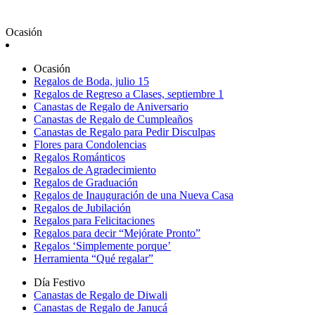
Ocasión
Ocasión
Regalos de Boda, julio 15
Regalos de Regreso a Clases, septiembre 1
Canastas de Regalo de Aniversario
Canastas de Regalo de Cumpleaños
Canastas de Regalo para Pedir Disculpas
Flores para Condolencias
Regalos Románticos
Regalos de Agradecimiento
Regalos de Graduación
Regalos de Inauguración de una Nueva Casa
Regalos de Jubilación
Regalos para Felicitaciones
Regalos para decir “Mejórate Pronto”
Regalos ‘Simplemente porque’
Herramienta “Qué regalar”
Día Festivo
Canastas de Regalo de Diwali
Canastas de Regalo de Janucá