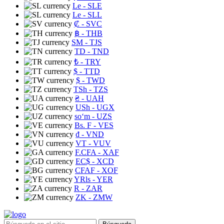
Le
- SLE
Le
- SLL
₡
- SVC
฿
- THB
ЅМ
- TJS
TD
- TND
₺
- TRY
$
- TTD
$
- TWD
TSh
- TZS
₴
- UAH
USh
- UGX
soʻm
- UZS
Bs. F
- VES
₫
- VND
VT
- VUV
F.CFA
- XAF
EC$
- XCD
CFAF
- XOF
YRls
- YER
R
- ZAR
ZK
- ZMW