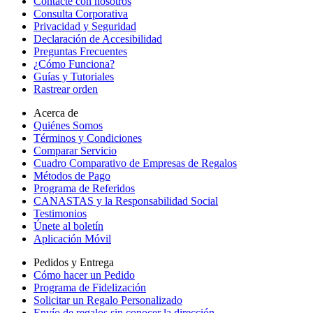
Contacte con nosotros
Consulta Corporativa
Privacidad y Seguridad
Declaración de Accesibilidad
Preguntas Frecuentes
¿Cómo Funciona?
Guías y Tutoriales
Rastrear orden
Acerca de
Quiénes Somos
Términos y Condiciones
Comparar Servicio
Cuadro Comparativo de Empresas de Regalos
Métodos de Pago
Programa de Referidos
CANASTAS y la Responsabilidad Social
Testimonios
Únete al boletín
Aplicación Móvil
Pedidos y Entrega
Cómo hacer un Pedido
Programa de Fidelización
Solicitar un Regalo Personalizado
Envío de regalos sin conocer la dirección