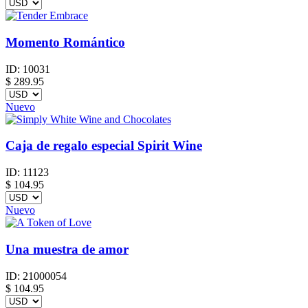
Momento Romántico
ID:
10031
$
289.95
Nuevo
Caja de regalo especial Spirit Wine
ID:
11123
$
104.95
Nuevo
Una muestra de amor
ID:
21000054
$
104.95