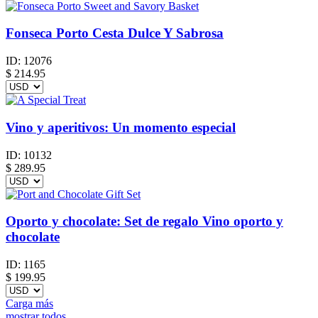
Fonseca Porto Cesta Dulce Y Sabrosa
ID:
12076
$
214.95
Vino y aperitivos: Un momento especial
ID:
10132
$
289.95
Oporto y chocolate: Set de regalo Vino oporto y
chocolate
ID:
1165
$
199.95
Carga más
mostrar todos