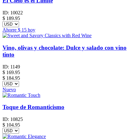
El Cielo es el Límite
ID:
10022
$
189.95
Ahorre
$ 15
hoy
Vino, olivas y chocolate: Dulce y salado con vino
tinto
ID:
1149
$
169.95
$ 184.95
Nuevo
Toque de Romanticismo
ID:
10825
$
104.95