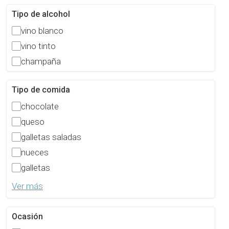
Tipo de alcohol
vino blanco
vino tinto
champaña
Tipo de comida
chocolate
queso
galletas saladas
nueces
galletas
Ver más
Ocasión