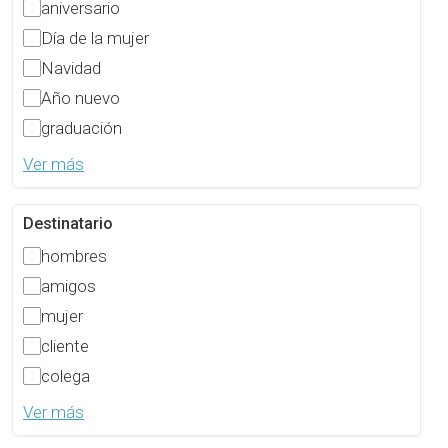
aniversario
Día de la mujer
Navidad
Año nuevo
graduación
Ver más
Destinatario
hombres
amigos
mujer
cliente
colega
Ver más