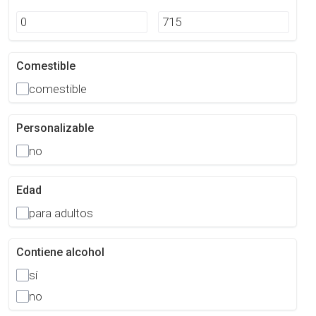
Comestible
comestible
Personalizable
no
Edad
para adultos
Contiene alcohol
sí
no