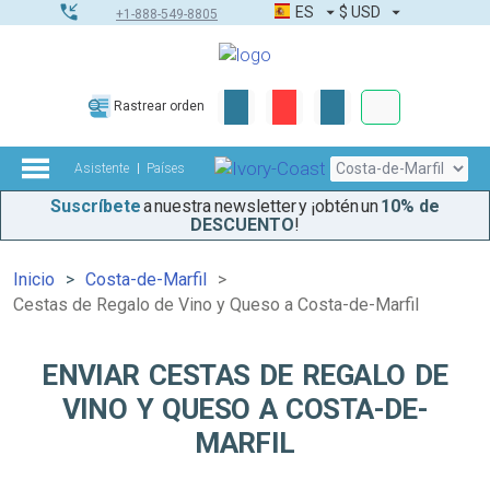
ES
$
USD
+1-888-549-8805
Pedidos corpor
Rastrear orden
Kit de herramient
Asistente
Países
Suscríbete
a nuestra newsletter y ¡obtén un
10% de
DESCUENTO
!
Inicio
Costa-de-Marfil
Cestas de Regalo de Vino y Queso a Costa-de-Marfil
ENVIAR CESTAS DE REGALO DE
VINO Y QUESO A COSTA-DE-
MARFIL