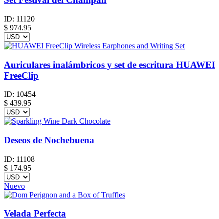
ID:
11120
$
974.95
Auriculares inalámbricos y set de escritura HUAWEI
FreeClip
ID:
10454
$
439.95
Deseos de Nochebuena
ID:
11108
$
174.95
Nuevo
Velada Perfecta