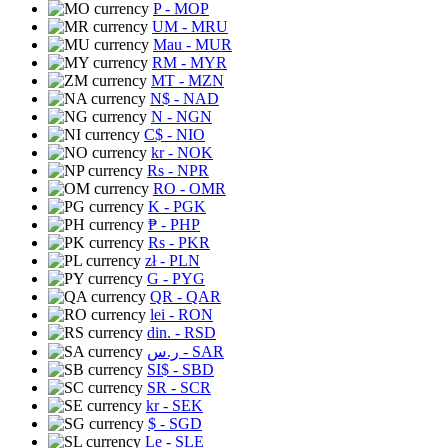
P
- MOP
UM
- MRU
Mau
- MUR
RM
- MYR
MT
- MZN
N$
- NAD
N
- NGN
C$
- NIO
kr
- NOK
Rs
- NPR
RO
- OMR
K
- PGK
₱
- PHP
Rs
- PKR
zł
- PLN
G
- PYG
QR
- QAR
lei
- RON
din.
- RSD
ر.س
- SAR
SI$
- SBD
SR
- SCR
kr
- SEK
$
- SGD
Le
- SLE