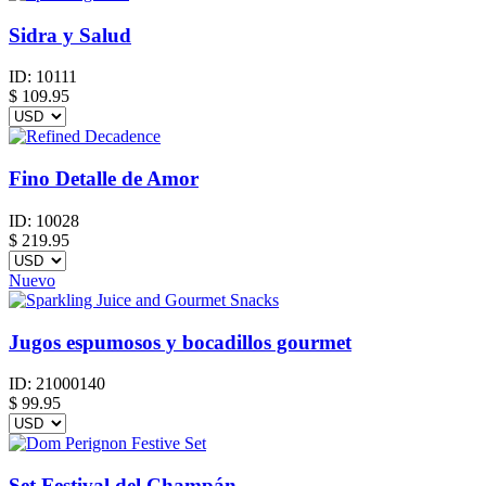
Sidra y Salud
ID:
10111
$
109.95
Fino Detalle de Amor
ID:
10028
$
219.95
Nuevo
Jugos espumosos y bocadillos gourmet
ID:
21000140
$
99.95
Set Festival del Champán