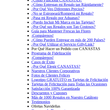
¿Cómo Funciona CANASTAS?
¿Cómo Entregan mi Regalo tan Rápidamente?
¿Por Qué Veo Diferentes Precios?
¿No se Estropeará/Romperá mi Regalo?
¿Pasa mi Regalo por Aduanas?
¿Puedo Incluir Mi Marca en las Tarjetas?
¿Por Qué sus Regalos son Tan Costosos?
Guía para Mantener Frescas las Flores
¡Compárenos!
¿Cómo Pueden Entregar en más de 200 Países?
¿Por Qué Utilizar el Servicio GiftyLink?
Por Qué Hacer un Pedido con CANASTAS
Programa de Fidelización
¡Compárenos!
Casos de Éxito
¿Por Qué Elegir CANASTAS?
Nuestros Clientes Corporativos
Fotos de Clientes Felices
Logotipo GRATUITO en Tarjetas de Felicitación
Tarjetas de Felicitación para Todas las Ocasiones
Satisfacción 100% Garantizada
Descuentos y Cupones
Más de 1000 Regalos en Nuestro Catálogo
Testimonios
Ofertas Navideñas