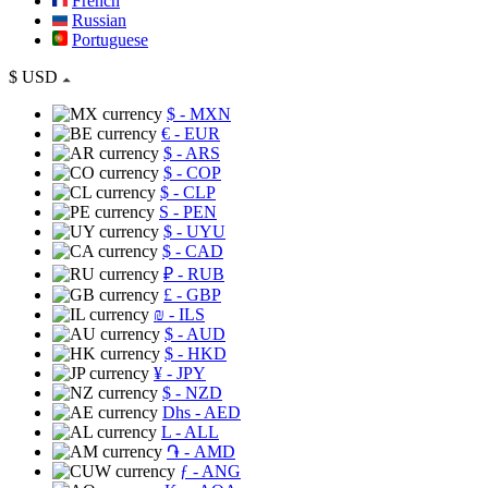
French
Russian
Portuguese
$
USD
$
- MXN
€
- EUR
$
- ARS
$
- COP
$
- CLP
S
- PEN
$
- UYU
$
- CAD
₽
- RUB
£
- GBP
₪
- ILS
$
- AUD
$
- HKD
¥
- JPY
$
- NZD
Dhs
- AED
L
- ALL
֏
- AMD
ƒ
- ANG