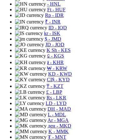
- HNL
Ft
- HUF
Rp
- IDR
₹
- INR
ID
- IQD
kr
- ISK
$
- JMD
JD
- JOD
K Sh
- KES
⃀
- KGS
៛
- KHR
₩
- KRW
KD
- KWD
CI$
- KYD
₸
- KZT
£
- LBP
Rs
- LKR
LD
- LYD
DH
- MAD
L
- MDL
Ar
- MGA
ден
- MKD
K
- MMK
₮
- MNT