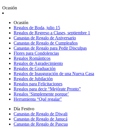
Ocasión
Ocasión
Regalos de Boda, julio 15
Regalos de Regreso a Clases, septiembre 1
Canastas de Regalo de Aniversario
Canastas de Regalo de Cumpleaños
Canastas de Regalo para Pedir Disculpas
Flores para Condolencias
Regalos Románticos
Regalos de Agradecimiento
Regalos de Graduación
Regalos de Inauguración de una Nueva Casa
Regalos de Jubilación
Regalos para Felicitaciones
Regalos para decir “Mejórate Pronto”
Regalos ‘Simplemente porque’
Herramienta “Qué regalar”
Día Festivo
Canastas de Regalo de Diwali
Canastas de Regalo de Janucá
Canastas de Regalo de Pascua