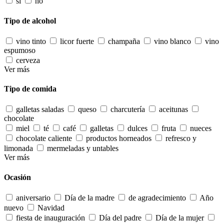
sí
no
Tipo de alcohol
vino tinto
licor fuerte
champaña
vino blanco
vino
espumoso
cerveza
Ver más
Tipo de comida
galletas saladas
queso
charcutería
aceitunas
chocolate
miel
té
café
galletas
dulces
fruta
nueces
chocolate caliente
productos horneados
refresco y
limonada
mermeladas y untables
Ver más
Ocasión
aniversario
Día de la madre
de agradecimiento
Año
nuevo
Navidad
fiesta de inauguración
Día del padre
Día de la mujer