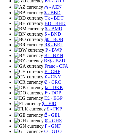
Kz
- AOA
₼
- AZN
$
- BBD
Tk
- BDT
BD
- BHD
$
- BMD
$
- BND
$b
- BOB
R$
- BRL
P
- BWP
Br
- BYN
Bz$
- BZD
Franc
- CFA
₣
- CHF
¥
- CNY
₡
- CRC
kr
- DKK
₱
- DOP
E£
- EGP
$
- FJD
£
- FKP
₾
- GEL
₵
- GHS
₣
- GNF
Q
- GTQ