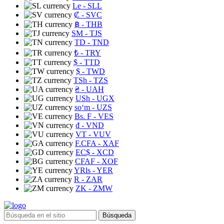
Le
- SLL
₡
- SVC
฿
- THB
ЅМ
- TJS
TD
- TND
₺
- TRY
$
- TTD
$
- TWD
TSh
- TZS
₴
- UAH
USh
- UGX
soʻm
- UZS
Bs. F
- VES
₫
- VND
VT
- VUV
F.CFA
- XAF
EC$
- XCD
CFAF
- XOF
YRls
- YER
R
- ZAR
ZK
- ZMW
Búsqueda