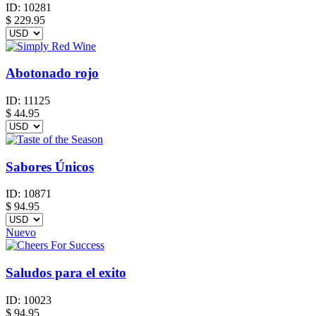
ID:
10281
$
229.95
Abotonado rojo
ID:
11125
$
44.95
Sabores Únicos
ID:
10871
$
94.95
Nuevo
Saludos para el exito
ID:
10023
$
94.95