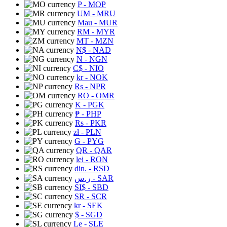
P
- MOP
UM
- MRU
Mau
- MUR
RM
- MYR
MT
- MZN
N$
- NAD
N
- NGN
C$
- NIO
kr
- NOK
Rs
- NPR
RO
- OMR
K
- PGK
₱
- PHP
Rs
- PKR
zł
- PLN
G
- PYG
QR
- QAR
lei
- RON
din.
- RSD
ر.س
- SAR
SI$
- SBD
SR
- SCR
kr
- SEK
$
- SGD
Le
- SLE