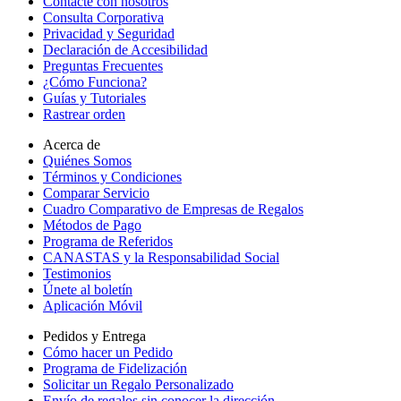
Contacte con nosotros
Consulta Corporativa
Privacidad y Seguridad
Declaración de Accesibilidad
Preguntas Frecuentes
¿Cómo Funciona?
Guías y Tutoriales
Rastrear orden
Acerca de
Quiénes Somos
Términos y Condiciones
Comparar Servicio
Cuadro Comparativo de Empresas de Regalos
Métodos de Pago
Programa de Referidos
CANASTAS y la Responsabilidad Social
Testimonios
Únete al boletín
Aplicación Móvil
Pedidos y Entrega
Cómo hacer un Pedido
Programa de Fidelización
Solicitar un Regalo Personalizado
Envío de regalos sin conocer la dirección