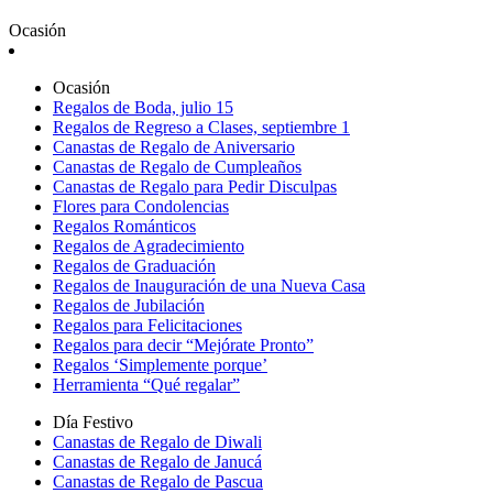
Ocasión
Ocasión
Regalos de Boda, julio 15
Regalos de Regreso a Clases, septiembre 1
Canastas de Regalo de Aniversario
Canastas de Regalo de Cumpleaños
Canastas de Regalo para Pedir Disculpas
Flores para Condolencias
Regalos Románticos
Regalos de Agradecimiento
Regalos de Graduación
Regalos de Inauguración de una Nueva Casa
Regalos de Jubilación
Regalos para Felicitaciones
Regalos para decir “Mejórate Pronto”
Regalos ‘Simplemente porque’
Herramienta “Qué regalar”
Día Festivo
Canastas de Regalo de Diwali
Canastas de Regalo de Janucá
Canastas de Regalo de Pascua