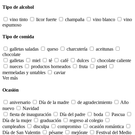
Tipo de alcohol
vino tinto
licor fuerte
champaña
vino blanco
vino
espumoso
Tipo de comida
galletas saladas
queso
charcutería
aceitunas
chocolate
galletas
miel
té
café
dulces
chocolate caliente
nueces
productos horneados
fruta
pastel
mermeladas y untables
caviar
Ver más
Ocasión
aniversario
Día de la madre
de agradecimiento
Año
nuevo
Navidad
fiesta de inauguración
Día del padre
boda
Pascua
Día de la mujer
graduación
regreso al colegio
cumpleaños
disculpa
compromiso
ocasión romántica
Día de San Valentin
pésame
mejórate
Festival del Medio