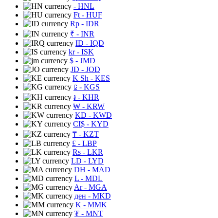
- HNL
Ft
- HUF
Rp
- IDR
₹
- INR
ID
- IQD
kr
- ISK
$
- JMD
JD
- JOD
K Sh
- KES
⃀
- KGS
៛
- KHR
₩
- KRW
KD
- KWD
CI$
- KYD
₸
- KZT
£
- LBP
Rs
- LKR
LD
- LYD
DH
- MAD
L
- MDL
Ar
- MGA
ден
- MKD
K
- MMK
₮
- MNT