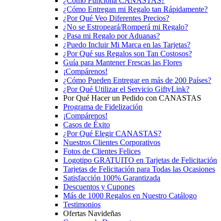
¿Cómo Funciona CANASTAS?
¿Cómo Entregan mi Regalo tan Rápidamente?
¿Por Qué Veo Diferentes Precios?
¿No se Estropeará/Romperá mi Regalo?
¿Pasa mi Regalo por Aduanas?
¿Puedo Incluir Mi Marca en las Tarjetas?
¿Por Qué sus Regalos son Tan Costosos?
Guía para Mantener Frescas las Flores
¡Compárenos!
¿Cómo Pueden Entregar en más de 200 Países?
¿Por Qué Utilizar el Servicio GiftyLink?
Por Qué Hacer un Pedido con CANASTAS
Programa de Fidelización
¡Compárenos!
Casos de Éxito
¿Por Qué Elegir CANASTAS?
Nuestros Clientes Corporativos
Fotos de Clientes Felices
Logotipo GRATUITO en Tarjetas de Felicitación
Tarjetas de Felicitación para Todas las Ocasiones
Satisfacción 100% Garantizada
Descuentos y Cupones
Más de 1000 Regalos en Nuestro Catálogo
Testimonios
Ofertas Navideñas