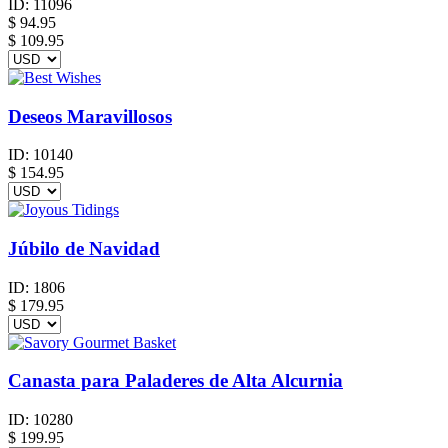
ID:
11096
$
94.95
$ 109.95
Deseos Maravillosos
ID:
10140
$
154.95
Júbilo de Navidad
ID:
1806
$
179.95
Canasta para Paladeres de Alta Alcurnia
ID:
10280
$
199.95