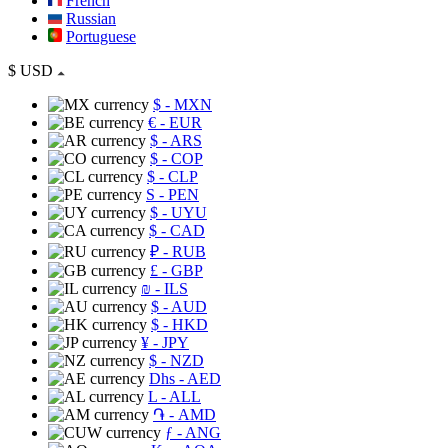
French
Russian
Portuguese
$
USD
$
- MXN
€
- EUR
$
- ARS
$
- COP
$
- CLP
S
- PEN
$
- UYU
$
- CAD
₽
- RUB
£
- GBP
₪
- ILS
$
- AUD
$
- HKD
¥
- JPY
$
- NZD
Dhs
- AED
L
- ALL
֏
- AMD
ƒ
- ANG