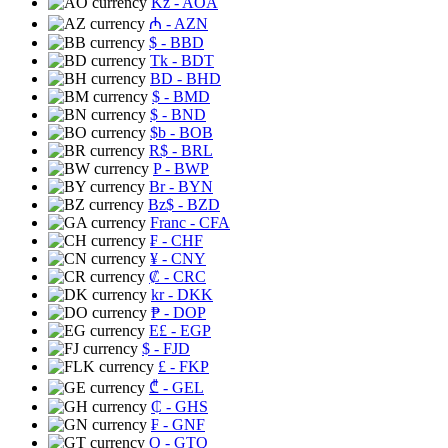
Kz
- AOA
₼
- AZN
$
- BBD
Tk
- BDT
BD
- BHD
$
- BMD
$
- BND
$b
- BOB
R$
- BRL
P
- BWP
Br
- BYN
Bz$
- BZD
Franc
- CFA
₣
- CHF
¥
- CNY
₡
- CRC
kr
- DKK
₱
- DOP
E£
- EGP
$
- FJD
£
- FKP
₾
- GEL
₵
- GHS
₣
- GNF
Q
- GTQ