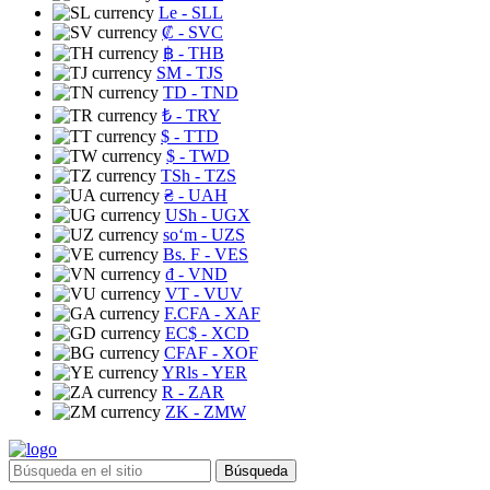
Le
- SLL
₡
- SVC
฿
- THB
ЅМ
- TJS
TD
- TND
₺
- TRY
$
- TTD
$
- TWD
TSh
- TZS
₴
- UAH
USh
- UGX
soʻm
- UZS
Bs. F
- VES
₫
- VND
VT
- VUV
F.CFA
- XAF
EC$
- XCD
CFAF
- XOF
YRls
- YER
R
- ZAR
ZK
- ZMW
Búsqueda