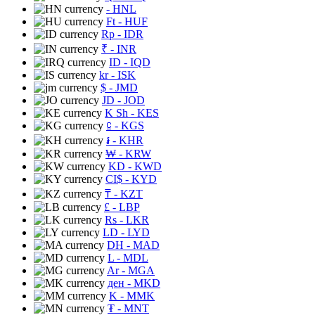
- HNL
Ft
- HUF
Rp
- IDR
₹
- INR
ID
- IQD
kr
- ISK
$
- JMD
JD
- JOD
K Sh
- KES
⃀
- KGS
៛
- KHR
₩
- KRW
KD
- KWD
CI$
- KYD
₸
- KZT
£
- LBP
Rs
- LKR
LD
- LYD
DH
- MAD
L
- MDL
Ar
- MGA
ден
- MKD
K
- MMK
₮
- MNT