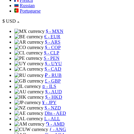
French
Russian
Portuguese
$
USD
$
- MXN
€
- EUR
$
- ARS
$
- COP
$
- CLP
S
- PEN
$
- UYU
$
- CAD
₽
- RUB
£
- GBP
₪
- ILS
$
- AUD
$
- HKD
¥
- JPY
$
- NZD
Dhs
- AED
L
- ALL
֏
- AMD
ƒ
- ANG