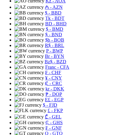
Kz
- AOA
₼
- AZN
$
- BBD
Tk
- BDT
BD
- BHD
$
- BMD
$
- BND
$b
- BOB
R$
- BRL
P
- BWP
Br
- BYN
Bz$
- BZD
Franc
- CFA
₣
- CHF
¥
- CNY
₡
- CRC
kr
- DKK
₱
- DOP
E£
- EGP
$
- FJD
£
- FKP
₾
- GEL
₵
- GHS
₣
- GNF
Q
- GTQ