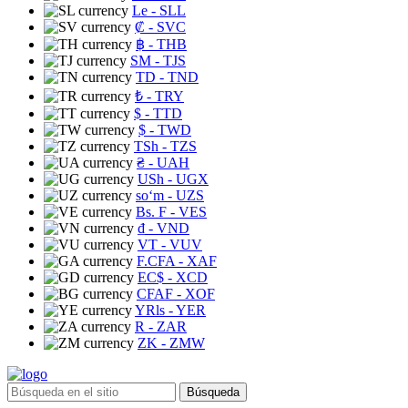
Le
- SLL
₡
- SVC
฿
- THB
ЅМ
- TJS
TD
- TND
₺
- TRY
$
- TTD
$
- TWD
TSh
- TZS
₴
- UAH
USh
- UGX
soʻm
- UZS
Bs. F
- VES
₫
- VND
VT
- VUV
F.CFA
- XAF
EC$
- XCD
CFAF
- XOF
YRls
- YER
R
- ZAR
ZK
- ZMW
Búsqueda