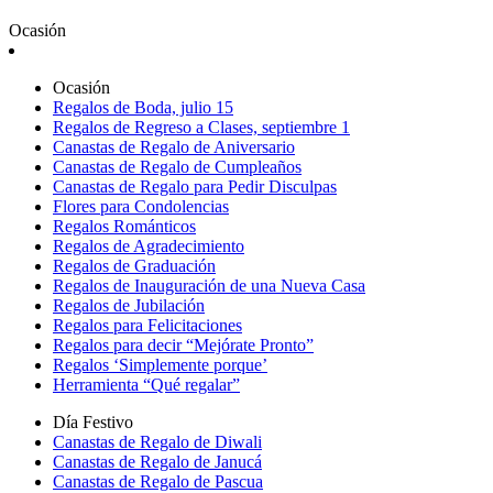
Ocasión
Ocasión
Regalos de Boda, julio 15
Regalos de Regreso a Clases, septiembre 1
Canastas de Regalo de Aniversario
Canastas de Regalo de Cumpleaños
Canastas de Regalo para Pedir Disculpas
Flores para Condolencias
Regalos Románticos
Regalos de Agradecimiento
Regalos de Graduación
Regalos de Inauguración de una Nueva Casa
Regalos de Jubilación
Regalos para Felicitaciones
Regalos para decir “Mejórate Pronto”
Regalos ‘Simplemente porque’
Herramienta “Qué regalar”
Día Festivo
Canastas de Regalo de Diwali
Canastas de Regalo de Janucá
Canastas de Regalo de Pascua