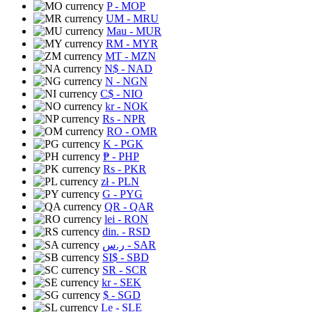
P
- MOP
UM
- MRU
Mau
- MUR
RM
- MYR
MT
- MZN
N$
- NAD
N
- NGN
C$
- NIO
kr
- NOK
Rs
- NPR
RO
- OMR
K
- PGK
₱
- PHP
Rs
- PKR
zł
- PLN
G
- PYG
QR
- QAR
lei
- RON
din.
- RSD
ر.س
- SAR
SI$
- SBD
SR
- SCR
kr
- SEK
$
- SGD
Le
- SLE