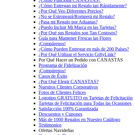
¿Cómo Funciona CANASTAS?
¿Cómo Entregan mi Regalo tan Rápidamente?
¿Por Qué Veo Diferentes Precios?
¿No se Estropeará/Romperá mi Regalo?
¿Pasa mi Regalo por Aduanas?
¿Puedo Incluir Mi Marca en las Tarjetas?
¿Por Qué sus Regalos son Tan Costosos?
Guía para Mantener Frescas las Flores
¡Compárenos!
¿Cómo Pueden Entregar en más de 200 Países?
¿Por Qué Utilizar el Servicio GiftyLink?
Por Qué Hacer un Pedido con CANASTAS
Programa de Fidelización
¡Compárenos!
Casos de Éxito
¿Por Qué Elegir CANASTAS?
Nuestros Clientes Corporativos
Fotos de Clientes Felices
Logotipo GRATUITO en Tarjetas de Felicitación
Tarjetas de Felicitación para Todas las Ocasiones
Satisfacción 100% Garantizada
Descuentos y Cupones
Más de 1000 Regalos en Nuestro Catálogo
Testimonios
Ofertas Navideñas