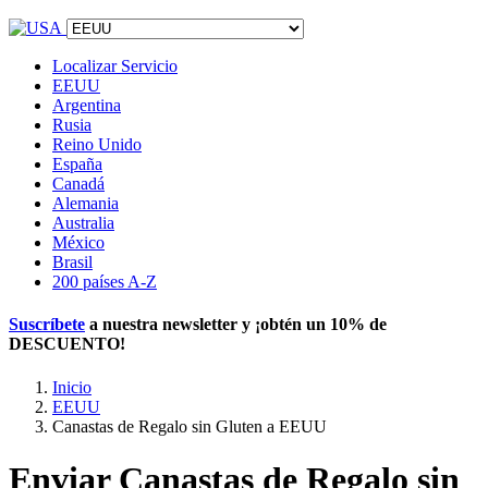
Localizar Servicio
EEUU
Argentina
Rusia
Reino Unido
España
Canadá
Alemania
Australia
México
Brasil
200 países A-Z
Suscríbete
a nuestra newsletter y ¡obtén un
10% de
DESCUENTO
!
Inicio
EEUU
Canastas de Regalo sin Gluten a EEUU
Enviar Canastas de Regalo sin