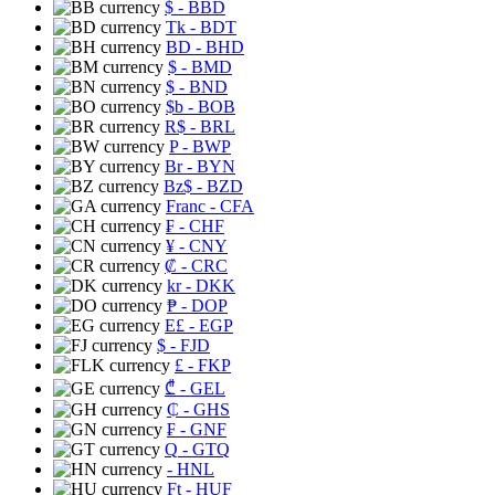
$
- BBD
Tk
- BDT
BD
- BHD
$
- BMD
$
- BND
$b
- BOB
R$
- BRL
P
- BWP
Br
- BYN
Bz$
- BZD
Franc
- CFA
₣
- CHF
¥
- CNY
₡
- CRC
kr
- DKK
₱
- DOP
E£
- EGP
$
- FJD
£
- FKP
₾
- GEL
₵
- GHS
₣
- GNF
Q
- GTQ
- HNL
Ft
- HUF