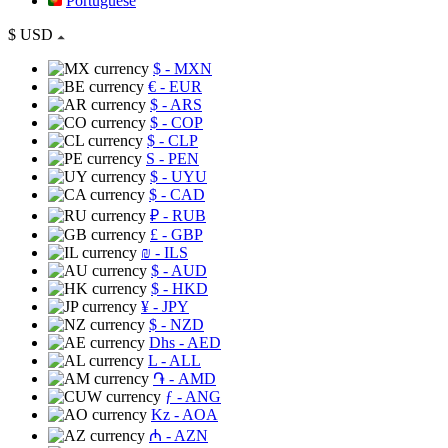
Portuguese
$
USD
$
- MXN
€
- EUR
$
- ARS
$
- COP
$
- CLP
S
- PEN
$
- UYU
$
- CAD
₽
- RUB
£
- GBP
₪
- ILS
$
- AUD
$
- HKD
¥
- JPY
$
- NZD
Dhs
- AED
L
- ALL
֏
- AMD
ƒ
- ANG
Kz
- AOA
₼
- AZN