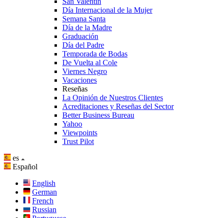
San Valentín
Día Internacional de la Mujer
Semana Santa
Día de la Madre
Graduación
Día del Padre
Temporada de Bodas
De Vuelta al Cole
Viernes Negro
Vacaciones
Reseñas
La Opinión de Nuestros Clientes
Acreditaciones y Reseñas del Sector
Better Business Bureau
Yahoo
Viewpoints
Trust Pilot
es
Español
English
German
French
Russian