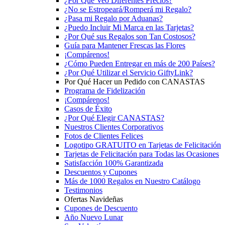
¿Por Qué Veo Diferentes Precios?
¿No se Estropeará/Romperá mi Regalo?
¿Pasa mi Regalo por Aduanas?
¿Puedo Incluir Mi Marca en las Tarjetas?
¿Por Qué sus Regalos son Tan Costosos?
Guía para Mantener Frescas las Flores
¡Compárenos!
¿Cómo Pueden Entregar en más de 200 Países?
¿Por Qué Utilizar el Servicio GiftyLink?
Por Qué Hacer un Pedido con CANASTAS
Programa de Fidelización
¡Compárenos!
Casos de Éxito
¿Por Qué Elegir CANASTAS?
Nuestros Clientes Corporativos
Fotos de Clientes Felices
Logotipo GRATUITO en Tarjetas de Felicitación
Tarjetas de Felicitación para Todas las Ocasiones
Satisfacción 100% Garantizada
Descuentos y Cupones
Más de 1000 Regalos en Nuestro Catálogo
Testimonios
Ofertas Navideñas
Cupones de Descuento
Año Nuevo Lunar