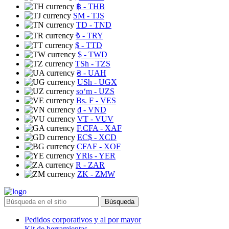
฿
- THB
ЅМ
- TJS
TD
- TND
₺
- TRY
$
- TTD
$
- TWD
TSh
- TZS
₴
- UAH
USh
- UGX
soʻm
- UZS
Bs. F
- VES
₫
- VND
VT
- VUV
F.CFA
- XAF
EC$
- XCD
CFAF
- XOF
YRls
- YER
R
- ZAR
ZK
- ZMW
Búsqueda
Pedidos corporativos y al por mayor
Kit de herramientas