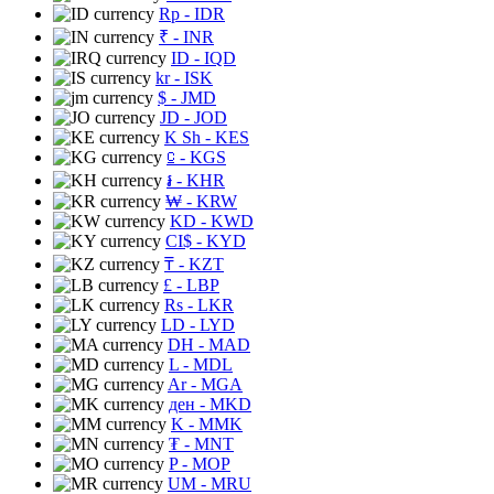
Rp
- IDR
₹
- INR
ID
- IQD
kr
- ISK
$
- JMD
JD
- JOD
K Sh
- KES
⃀
- KGS
៛
- KHR
₩
- KRW
KD
- KWD
CI$
- KYD
₸
- KZT
£
- LBP
Rs
- LKR
LD
- LYD
DH
- MAD
L
- MDL
Ar
- MGA
ден
- MKD
K
- MMK
₮
- MNT
P
- MOP
UM
- MRU