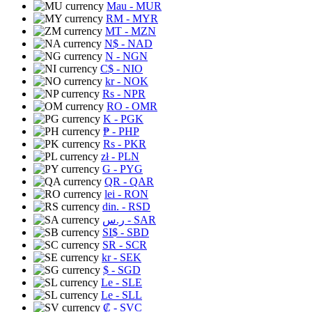
Mau
- MUR
RM
- MYR
MT
- MZN
N$
- NAD
N
- NGN
C$
- NIO
kr
- NOK
Rs
- NPR
RO
- OMR
K
- PGK
₱
- PHP
Rs
- PKR
zł
- PLN
G
- PYG
QR
- QAR
lei
- RON
din.
- RSD
ر.س
- SAR
SI$
- SBD
SR
- SCR
kr
- SEK
$
- SGD
Le
- SLE
Le
- SLL
₡
- SVC