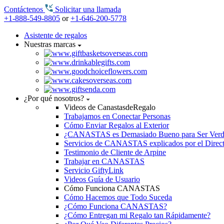
Contáctenos
Solicitar una llamada
+1-888-549-8805
or
+1-646-200-5778
Asistente de regalos
Nuestras marcas
¿Por qué nosotros?
Videos de CanastasdeRegalo
Trabajamos en Conectar Personas
Cómo Enviar Regalos al Exterior
¿CANASTAS es Demasiado Bueno para Ser Ver
Servicios de CANASTAS explicados por el Direc
Testimonio de Cliente de Arpine
Trabajar en CANASTAS
Servicio GiftyLink
Videos Guía de Usuario
Cómo Funciona CANASTAS
Cómo Hacemos que Todo Suceda
¿Cómo Funciona CANASTAS?
¿Cómo Entregan mi Regalo tan Rápidamente?