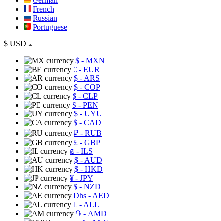
German
French
Russian
Portuguese
$
USD
$
- MXN
€
- EUR
$
- ARS
$
- COP
$
- CLP
S
- PEN
$
- UYU
$
- CAD
₽
- RUB
£
- GBP
₪
- ILS
$
- AUD
$
- HKD
¥
- JPY
$
- NZD
Dhs
- AED
L
- ALL
֏
- AMD