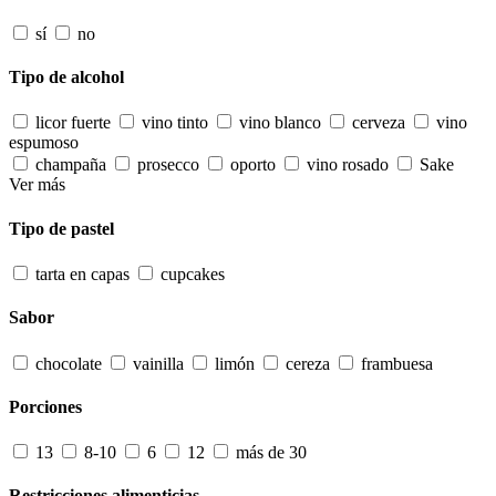
sí
no
Tipo de alcohol
licor fuerte
vino tinto
vino blanco
cerveza
vino
espumoso
champaña
prosecco
oporto
vino rosado
Sake
Ver más
Tipo de pastel
tarta en capas
cupcakes
Sabor
chocolate
vainilla
limón
cereza
frambuesa
Porciones
13
8-10
6
12
más de 30
Restricciones alimenticias