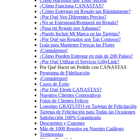
Cómo Hacemos que Todo Suceda
¿Cómo Funciona CANASTAS?
¿Cómo Entregan mi Regalo tan Rápidamente?
¿Por Qué Veo Diferentes Precios?
¿No se Estropeará/Romperá mi Regalo?
¿Pasa mi Regalo por Aduanas?
¿Puedo Incluir Mi Marca en las Tarjetas?
¿Por Qué sus Regalos son Tan Costosos?
Guía para Mantener Frescas las Flores
¡Compárenos!
¿Cómo Pueden Entregar en más de 200 Países?
¿Por Qué Utilizar el Servicio GiftyLink?
Por Qué Hacer un Pedido con CANASTAS
Programa de Fidelización
¡Compárenos!
Casos de Éxito
¿Por Qué Elegir CANASTAS?
Nuestros Clientes Corporativos
Fotos de Clientes Felices
Logotipo GRATUITO en Tarjetas de Felicitación
Tarjetas de Felicitación para Todas las Ocasiones
Satisfacción 100% Garantizada
Descuentos y Cupones
Más de 1000 Regalos en Nuestro Catálogo
Testimonios