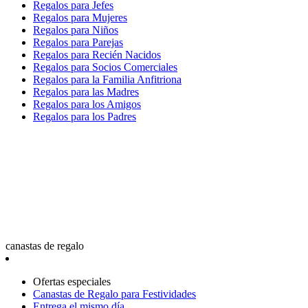
Regalos para Jefes
Regalos para Mujeres
Regalos para Niños
Regalos para Parejas
Regalos para Recién Nacidos
Regalos para Socios Comerciales
Regalos para la Familia Anfitriona
Regalos para las Madres
Regalos para los Amigos
Regalos para los Padres
canastas de regalo
Ofertas especiales
Canastas de Regalo para Festividades
Entrega el mismo día