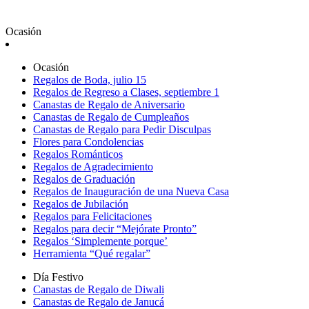
Ocasión
Ocasión
Regalos de Boda, julio 15
Regalos de Regreso a Clases, septiembre 1
Canastas de Regalo de Aniversario
Canastas de Regalo de Cumpleaños
Canastas de Regalo para Pedir Disculpas
Flores para Condolencias
Regalos Románticos
Regalos de Agradecimiento
Regalos de Graduación
Regalos de Inauguración de una Nueva Casa
Regalos de Jubilación
Regalos para Felicitaciones
Regalos para decir “Mejórate Pronto”
Regalos ‘Simplemente porque’
Herramienta “Qué regalar”
Día Festivo
Canastas de Regalo de Diwali
Canastas de Regalo de Janucá