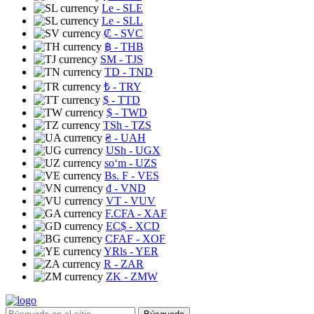
Le
- SLE
Le
- SLL
₡
- SVC
฿
- THB
ЅМ
- TJS
TD
- TND
₺
- TRY
$
- TTD
$
- TWD
TSh
- TZS
₴
- UAH
USh
- UGX
soʻm
- UZS
Bs. F
- VES
₫
- VND
VT
- VUV
F.CFA
- XAF
EC$
- XCD
CFAF
- XOF
YRls
- YER
R
- ZAR
ZK
- ZMW