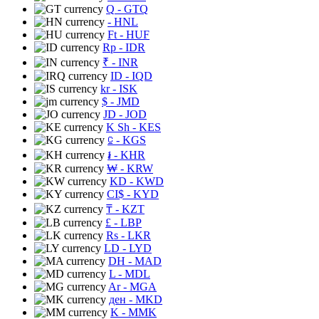
Q
- GTQ
- HNL
Ft
- HUF
Rp
- IDR
₹
- INR
ID
- IQD
kr
- ISK
$
- JMD
JD
- JOD
K Sh
- KES
⃀
- KGS
៛
- KHR
₩
- KRW
KD
- KWD
CI$
- KYD
₸
- KZT
£
- LBP
Rs
- LKR
LD
- LYD
DH
- MAD
L
- MDL
Ar
- MGA
ден
- MKD
K
- MMK