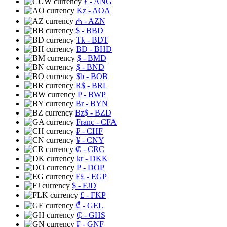
ƒ
- ANG
Kz
- AOA
₼
- AZN
$
- BBD
Tk
- BDT
BD
- BHD
$
- BMD
$
- BND
$b
- BOB
R$
- BRL
P
- BWP
Br
- BYN
Bz$
- BZD
Franc
- CFA
₣
- CHF
¥
- CNY
₡
- CRC
kr
- DKK
₱
- DOP
E£
- EGP
$
- FJD
£
- FKP
₾
- GEL
₵
- GHS
₣
- GNF