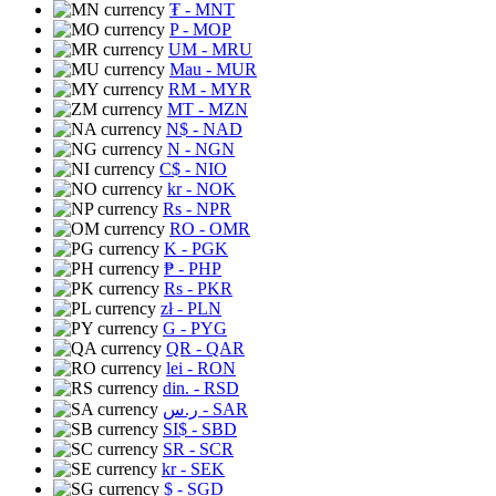
₮
- MNT
P
- MOP
UM
- MRU
Mau
- MUR
RM
- MYR
MT
- MZN
N$
- NAD
N
- NGN
C$
- NIO
kr
- NOK
Rs
- NPR
RO
- OMR
K
- PGK
₱
- PHP
Rs
- PKR
zł
- PLN
G
- PYG
QR
- QAR
lei
- RON
din.
- RSD
ر.س
- SAR
SI$
- SBD
SR
- SCR
kr
- SEK
$
- SGD