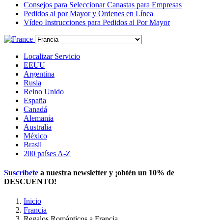
Consejos para Seleccionar Canastas para Empresas
Pedidos al por Mayor y Ordenes en Línea
Vídeo Instrucciones para Pedidos al Por Mayor
Localizar Servicio
EEUU
Argentina
Rusia
Reino Unido
España
Canadá
Alemania
Australia
México
Brasil
200 países A-Z
Suscríbete
a nuestra newsletter y ¡obtén un
10% de
DESCUENTO
!
Inicio
Francia
Regalos Románticos a Francia