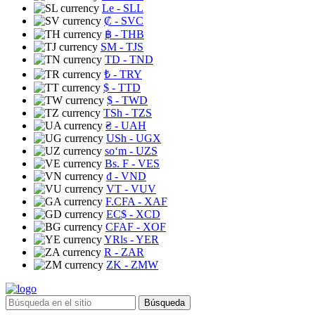
Le
- SLL
₡
- SVC
฿
- THB
ЅМ
- TJS
TD
- TND
₺
- TRY
$
- TTD
$
- TWD
TSh
- TZS
₴
- UAH
USh
- UGX
soʻm
- UZS
Bs. F
- VES
₫
- VND
VT
- VUV
F.CFA
- XAF
EC$
- XCD
CFAF
- XOF
YRls
- YER
R
- ZAR
ZK
- ZMW
Búsqueda