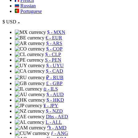
French
Russian
Portuguese
$
USD
$
- MXN
€
- EUR
$
- ARS
$
- COP
$
- CLP
S
- PEN
$
- UYU
$
- CAD
₽
- RUB
£
- GBP
₪
- ILS
$
- AUD
$
- HKD
¥
- JPY
$
- NZD
Dhs
- AED
L
- ALL
֏
- AMD
ƒ
- ANG