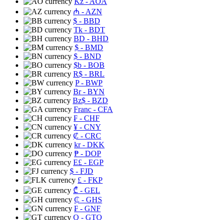
Kz
- AOA
₼
- AZN
$
- BBD
Tk
- BDT
BD
- BHD
$
- BMD
$
- BND
$b
- BOB
R$
- BRL
P
- BWP
Br
- BYN
Bz$
- BZD
Franc
- CFA
₣
- CHF
¥
- CNY
₡
- CRC
kr
- DKK
₱
- DOP
E£
- EGP
$
- FJD
£
- FKP
₾
- GEL
₵
- GHS
₣
- GNF
Q
- GTQ