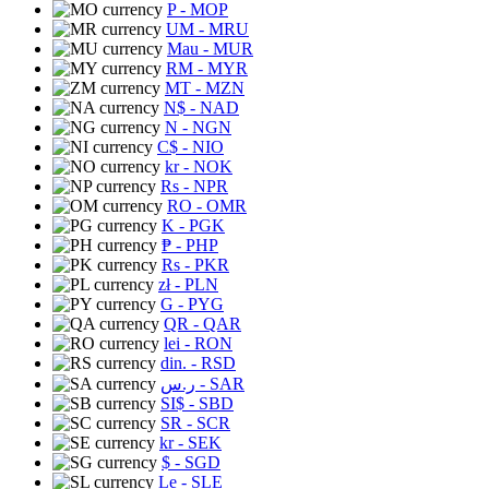
P
- MOP
UM
- MRU
Mau
- MUR
RM
- MYR
MT
- MZN
N$
- NAD
N
- NGN
C$
- NIO
kr
- NOK
Rs
- NPR
RO
- OMR
K
- PGK
₱
- PHP
Rs
- PKR
zł
- PLN
G
- PYG
QR
- QAR
lei
- RON
din.
- RSD
ر.س
- SAR
SI$
- SBD
SR
- SCR
kr
- SEK
$
- SGD
Le
- SLE