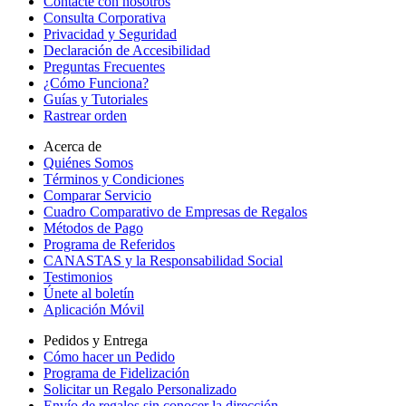
Contacte con nosotros
Consulta Corporativa
Privacidad y Seguridad
Declaración de Accesibilidad
Preguntas Frecuentes
¿Cómo Funciona?
Guías y Tutoriales
Rastrear orden
Acerca de
Quiénes Somos
Términos y Condiciones
Comparar Servicio
Cuadro Comparativo de Empresas de Regalos
Métodos de Pago
Programa de Referidos
CANASTAS y la Responsabilidad Social
Testimonios
Únete al boletín
Aplicación Móvil
Pedidos y Entrega
Cómo hacer un Pedido
Programa de Fidelización
Solicitar un Regalo Personalizado
Envío de regalos sin conocer la dirección