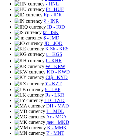
- HNL
Ft
- HUF
Rp
- IDR
₹
- INR
ID
- IQD
kr
- ISK
$
- JMD
JD
- JOD
K Sh
- KES
⃀
- KGS
៛
- KHR
₩
- KRW
KD
- KWD
CI$
- KYD
₸
- KZT
£
- LBP
Rs
- LKR
LD
- LYD
DH
- MAD
L
- MDL
Ar
- MGA
ден
- MKD
K
- MMK
₮
- MNT