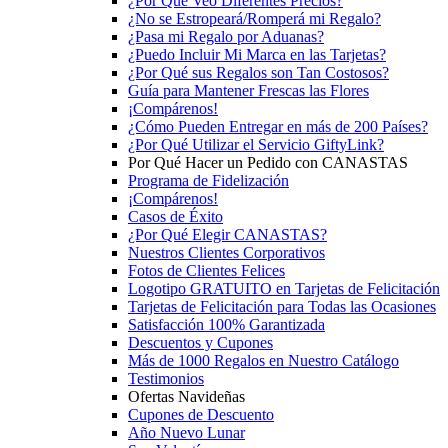
¿Por Qué Veo Diferentes Precios?
¿No se Estropeará/Romperá mi Regalo?
¿Pasa mi Regalo por Aduanas?
¿Puedo Incluir Mi Marca en las Tarjetas?
¿Por Qué sus Regalos son Tan Costosos?
Guía para Mantener Frescas las Flores
¡Compárenos!
¿Cómo Pueden Entregar en más de 200 Países?
¿Por Qué Utilizar el Servicio GiftyLink?
Por Qué Hacer un Pedido con CANASTAS
Programa de Fidelización
¡Compárenos!
Casos de Éxito
¿Por Qué Elegir CANASTAS?
Nuestros Clientes Corporativos
Fotos de Clientes Felices
Logotipo GRATUITO en Tarjetas de Felicitación
Tarjetas de Felicitación para Todas las Ocasiones
Satisfacción 100% Garantizada
Descuentos y Cupones
Más de 1000 Regalos en Nuestro Catálogo
Testimonios
Ofertas Navideñas
Cupones de Descuento
Año Nuevo Lunar