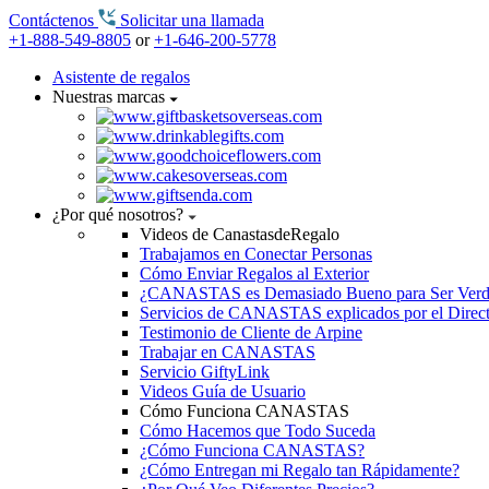
Contáctenos
Solicitar una llamada
+1-888-549-8805
or
+1-646-200-5778
Asistente de regalos
Nuestras marcas
¿Por qué nosotros?
Videos de CanastasdeRegalo
Trabajamos en Conectar Personas
Cómo Enviar Regalos al Exterior
¿CANASTAS es Demasiado Bueno para Ser Ver
Servicios de CANASTAS explicados por el Direc
Testimonio de Cliente de Arpine
Trabajar en CANASTAS
Servicio GiftyLink
Videos Guía de Usuario
Cómo Funciona CANASTAS
Cómo Hacemos que Todo Suceda
¿Cómo Funciona CANASTAS?
¿Cómo Entregan mi Regalo tan Rápidamente?