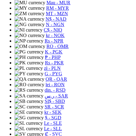
Mau
- MUR
RM
- MYR
MT
- MZN
N$
- NAD
N
- NGN
C$
- NIO
kr
- NOK
Rs
- NPR
RO
- OMR
K
- PGK
₱
- PHP
Rs
- PKR
zł
- PLN
G
- PYG
QR
- QAR
lei
- RON
din.
- RSD
ر.س
- SAR
SI$
- SBD
SR
- SCR
kr
- SEK
$
- SGD
Le
- SLE
Le
- SLL
₡
- SVC