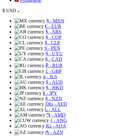
Portuguese
$
USD
$
- MXN
€
- EUR
$
- ARS
$
- COP
$
- CLP
S
- PEN
$
- UYU
$
- CAD
₽
- RUB
£
- GBP
₪
- ILS
$
- AUD
$
- HKD
¥
- JPY
$
- NZD
Dhs
- AED
L
- ALL
֏
- AMD
ƒ
- ANG
Kz
- AOA
₼
- AZN