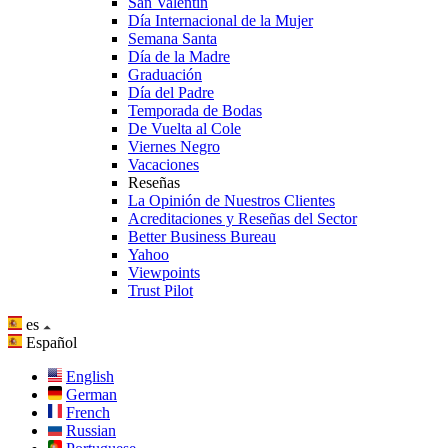
San Valentín
Día Internacional de la Mujer
Semana Santa
Día de la Madre
Graduación
Día del Padre
Temporada de Bodas
De Vuelta al Cole
Viernes Negro
Vacaciones
Reseñas
La Opinión de Nuestros Clientes
Acreditaciones y Reseñas del Sector
Better Business Bureau
Yahoo
Viewpoints
Trust Pilot
es
Español
English
German
French
Russian