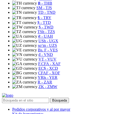
฿
- THB
ЅМ
- TJS
TD
- TND
₺
- TRY
$
- TTD
$
- TWD
TSh
- TZS
₴
- UAH
USh
- UGX
soʻm
- UZS
Bs. F
- VES
₫
- VND
VT
- VUV
F.CFA
- XAF
EC$
- XCD
CFAF
- XOF
YRls
- YER
R
- ZAR
ZK
- ZMW
Búsqueda
Pedidos corporativos y al por mayor
Kit de herramientas