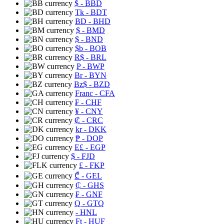
$
- BBD
Tk
- BDT
BD
- BHD
$
- BMD
$
- BND
$b
- BOB
R$
- BRL
P
- BWP
Br
- BYN
Bz$
- BZD
Franc
- CFA
₣
- CHF
¥
- CNY
₡
- CRC
kr
- DKK
₱
- DOP
E£
- EGP
$
- FJD
£
- FKP
₾
- GEL
₵
- GHS
₣
- GNF
Q
- GTQ
- HNL
Ft
- HUF