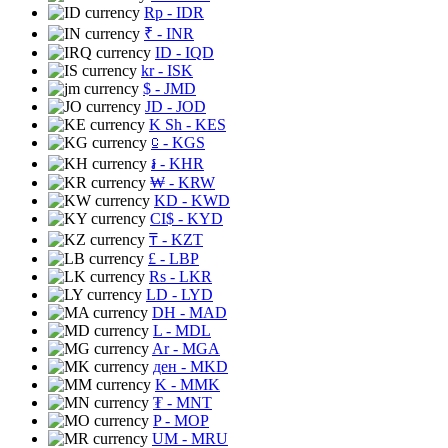
Rp
- IDR
₹
- INR
ID
- IQD
kr
- ISK
$
- JMD
JD
- JOD
K Sh
- KES
⃀
- KGS
៛
- KHR
₩
- KRW
KD
- KWD
CI$
- KYD
₸
- KZT
£
- LBP
Rs
- LKR
LD
- LYD
DH
- MAD
L
- MDL
Ar
- MGA
ден
- MKD
K
- MMK
₮
- MNT
P
- MOP
UM
- MRU