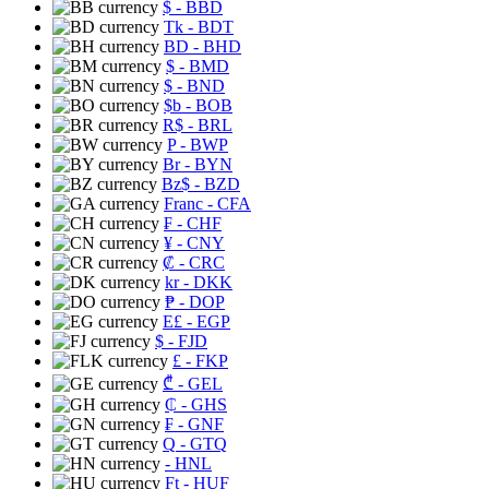
$
- BBD
Tk
- BDT
BD
- BHD
$
- BMD
$
- BND
$b
- BOB
R$
- BRL
P
- BWP
Br
- BYN
Bz$
- BZD
Franc
- CFA
₣
- CHF
¥
- CNY
₡
- CRC
kr
- DKK
₱
- DOP
E£
- EGP
$
- FJD
£
- FKP
₾
- GEL
₵
- GHS
₣
- GNF
Q
- GTQ
- HNL
Ft
- HUF