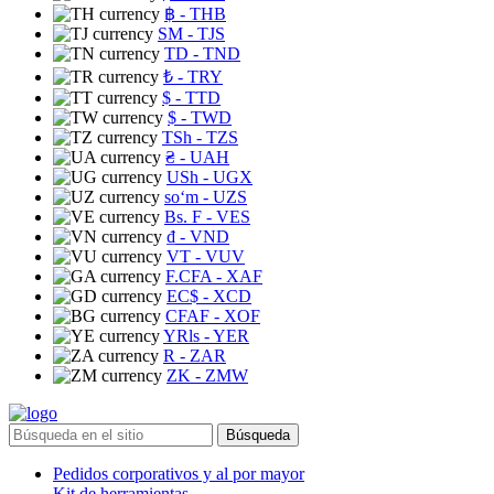
฿
- THB
ЅМ
- TJS
TD
- TND
₺
- TRY
$
- TTD
$
- TWD
TSh
- TZS
₴
- UAH
USh
- UGX
soʻm
- UZS
Bs. F
- VES
₫
- VND
VT
- VUV
F.CFA
- XAF
EC$
- XCD
CFAF
- XOF
YRls
- YER
R
- ZAR
ZK
- ZMW
Búsqueda
Pedidos corporativos y al por mayor
Kit de herramientas