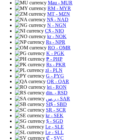
Mau
- MUR
RM
- MYR
MT
- MZN
N$
- NAD
N
- NGN
C$
- NIO
kr
- NOK
Rs
- NPR
RO
- OMR
K
- PGK
₱
- PHP
Rs
- PKR
zł
- PLN
G
- PYG
QR
- QAR
lei
- RON
din.
- RSD
ر.س
- SAR
SI$
- SBD
SR
- SCR
kr
- SEK
$
- SGD
Le
- SLE
Le
- SLL
₡
- SVC