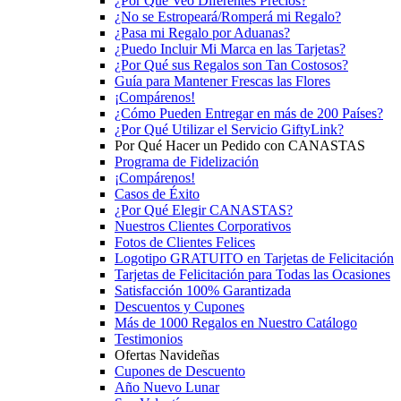
¿Por Qué Veo Diferentes Precios?
¿No se Estropeará/Romperá mi Regalo?
¿Pasa mi Regalo por Aduanas?
¿Puedo Incluir Mi Marca en las Tarjetas?
¿Por Qué sus Regalos son Tan Costosos?
Guía para Mantener Frescas las Flores
¡Compárenos!
¿Cómo Pueden Entregar en más de 200 Países?
¿Por Qué Utilizar el Servicio GiftyLink?
Por Qué Hacer un Pedido con CANASTAS
Programa de Fidelización
¡Compárenos!
Casos de Éxito
¿Por Qué Elegir CANASTAS?
Nuestros Clientes Corporativos
Fotos de Clientes Felices
Logotipo GRATUITO en Tarjetas de Felicitación
Tarjetas de Felicitación para Todas las Ocasiones
Satisfacción 100% Garantizada
Descuentos y Cupones
Más de 1000 Regalos en Nuestro Catálogo
Testimonios
Ofertas Navideñas
Cupones de Descuento
Año Nuevo Lunar