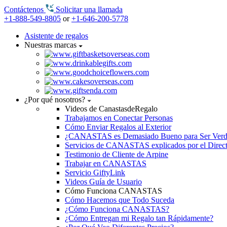
Contáctenos
Solicitar una llamada
+1-888-549-8805
or
+1-646-200-5778
Asistente de regalos
Nuestras marcas
¿Por qué nosotros?
Videos de CanastasdeRegalo
Trabajamos en Conectar Personas
Cómo Enviar Regalos al Exterior
¿CANASTAS es Demasiado Bueno para Ser Ver
Servicios de CANASTAS explicados por el Direc
Testimonio de Cliente de Arpine
Trabajar en CANASTAS
Servicio GiftyLink
Videos Guía de Usuario
Cómo Funciona CANASTAS
Cómo Hacemos que Todo Suceda
¿Cómo Funciona CANASTAS?
¿Cómo Entregan mi Regalo tan Rápidamente?