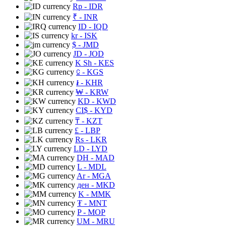
Rp
- IDR
₹
- INR
ID
- IQD
kr
- ISK
$
- JMD
JD
- JOD
K Sh
- KES
⃀
- KGS
៛
- KHR
₩
- KRW
KD
- KWD
CI$
- KYD
₸
- KZT
£
- LBP
Rs
- LKR
LD
- LYD
DH
- MAD
L
- MDL
Ar
- MGA
ден
- MKD
K
- MMK
₮
- MNT
P
- MOP
UM
- MRU