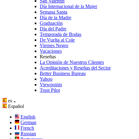
San Valentín
Día Internacional de la Mujer
Semana Santa
Día de la Madre
Graduación
Día del Padre
Temporada de Bodas
De Vuelta al Cole
Viernes Negro
Vacaciones
Reseñas
La Opinión de Nuestros Clientes
Acreditaciones y Reseñas del Sector
Better Business Bureau
Yahoo
Viewpoints
Trust Pilot
es
Español
English
German
French
Russian