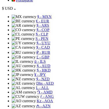
Portuguese
$
USD
$
- MXN
€
- EUR
$
- ARS
$
- COP
$
- CLP
S
- PEN
$
- UYU
$
- CAD
₽
- RUB
£
- GBP
₪
- ILS
$
- AUD
$
- HKD
¥
- JPY
$
- NZD
Dhs
- AED
L
- ALL
֏
- AMD
ƒ
- ANG
Kz
- AOA
₼
- AZN