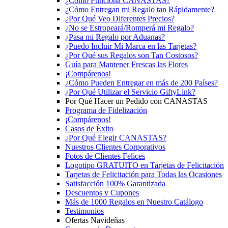
¿Cómo Funciona CANASTAS?
¿Cómo Entregan mi Regalo tan Rápidamente?
¿Por Qué Veo Diferentes Precios?
¿No se Estropeará/Romperá mi Regalo?
¿Pasa mi Regalo por Aduanas?
¿Puedo Incluir Mi Marca en las Tarjetas?
¿Por Qué sus Regalos son Tan Costosos?
Guía para Mantener Frescas las Flores
¡Compárenos!
¿Cómo Pueden Entregar en más de 200 Países?
¿Por Qué Utilizar el Servicio GiftyLink?
Por Qué Hacer un Pedido con CANASTAS
Programa de Fidelización
¡Compárenos!
Casos de Éxito
¿Por Qué Elegir CANASTAS?
Nuestros Clientes Corporativos
Fotos de Clientes Felices
Logotipo GRATUITO en Tarjetas de Felicitación
Tarjetas de Felicitación para Todas las Ocasiones
Satisfacción 100% Garantizada
Descuentos y Cupones
Más de 1000 Regalos en Nuestro Catálogo
Testimonios
Ofertas Navideñas