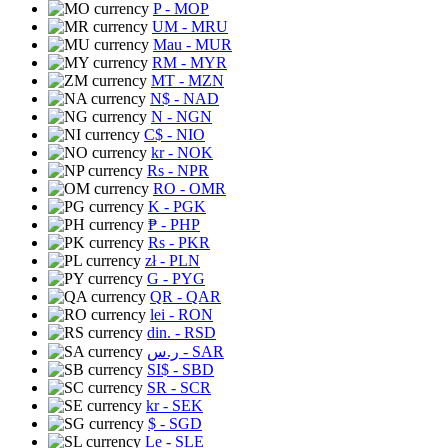
P
- MOP
UM
- MRU
Mau
- MUR
RM
- MYR
MT
- MZN
N$
- NAD
N
- NGN
C$
- NIO
kr
- NOK
Rs
- NPR
RO
- OMR
K
- PGK
₱
- PHP
Rs
- PKR
zł
- PLN
G
- PYG
QR
- QAR
lei
- RON
din.
- RSD
ر.س
- SAR
SI$
- SBD
SR
- SCR
kr
- SEK
$
- SGD
Le
- SLE