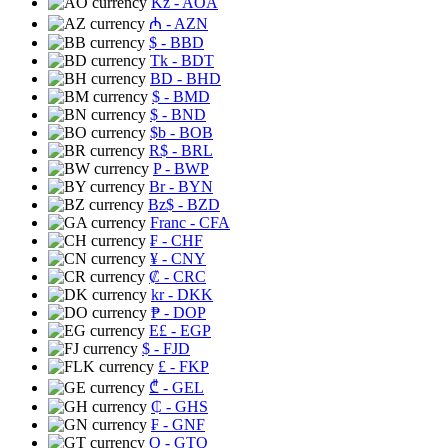
Kz
- AOA
₼
- AZN
$
- BBD
Tk
- BDT
BD
- BHD
$
- BMD
$
- BND
$b
- BOB
R$
- BRL
P
- BWP
Br
- BYN
Bz$
- BZD
Franc
- CFA
₣
- CHF
¥
- CNY
₡
- CRC
kr
- DKK
₱
- DOP
E£
- EGP
$
- FJD
£
- FKP
₾
- GEL
₵
- GHS
₣
- GNF
Q
- GTQ