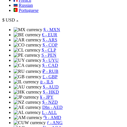
French
Russian
Portuguese
$
USD
$
- MXN
€
- EUR
$
- ARS
$
- COP
$
- CLP
S
- PEN
$
- UYU
$
- CAD
₽
- RUB
£
- GBP
₪
- ILS
$
- AUD
$
- HKD
¥
- JPY
$
- NZD
Dhs
- AED
L
- ALL
֏
- AMD
ƒ
- ANG