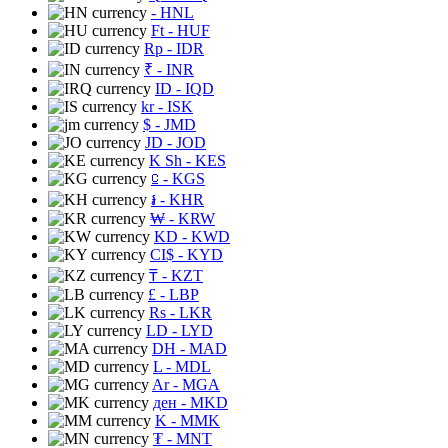
- HNL
Ft
- HUF
Rp
- IDR
₹
- INR
ID
- IQD
kr
- ISK
$
- JMD
JD
- JOD
K Sh
- KES
⃀
- KGS
៛
- KHR
₩
- KRW
KD
- KWD
CI$
- KYD
₸
- KZT
£
- LBP
Rs
- LKR
LD
- LYD
DH
- MAD
L
- MDL
Ar
- MGA
ден
- MKD
K
- MMK
₮
- MNT