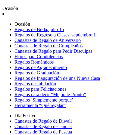
Ocasión
Ocasión
Regalos de Boda, julio 15
Regalos de Regreso a Clases, septiembre 1
Canastas de Regalo de Aniversario
Canastas de Regalo de Cumpleaños
Canastas de Regalo para Pedir Disculpas
Flores para Condolencias
Regalos Románticos
Regalos de Agradecimiento
Regalos de Graduación
Regalos de Inauguración de una Nueva Casa
Regalos de Jubilación
Regalos para Felicitaciones
Regalos para decir “Mejórate Pronto”
Regalos ‘Simplemente porque’
Herramienta “Qué regalar”
Día Festivo
Canastas de Regalo de Diwali
Canastas de Regalo de Janucá
Canastas de Regalo de Pascua