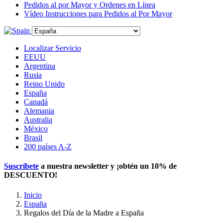
Pedidos al por Mayor y Ordenes en Línea
Vídeo Instrucciones para Pedidos al Por Mayor
Localizar Servicio
EEUU
Argentina
Rusia
Reino Unido
España
Canadá
Alemania
Australia
México
Brasil
200 países A-Z
Suscríbete
a nuestra newsletter y ¡obtén un
10% de
DESCUENTO
!
Inicio
España
Regalos del Día de la Madre a España