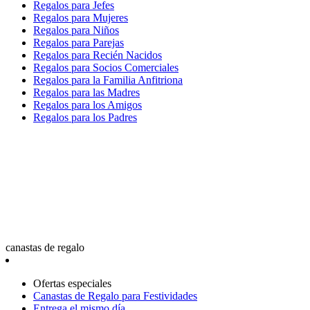
Regalos para Jefes
Regalos para Mujeres
Regalos para Niños
Regalos para Parejas
Regalos para Recién Nacidos
Regalos para Socios Comerciales
Regalos para la Familia Anfitriona
Regalos para las Madres
Regalos para los Amigos
Regalos para los Padres
canastas de regalo
Ofertas especiales
Canastas de Regalo para Festividades
Entrega el mismo día