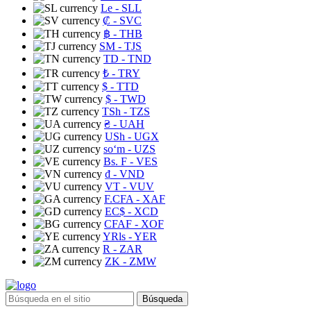
Le
- SLL
₡
- SVC
฿
- THB
ЅМ
- TJS
TD
- TND
₺
- TRY
$
- TTD
$
- TWD
TSh
- TZS
₴
- UAH
USh
- UGX
soʻm
- UZS
Bs. F
- VES
₫
- VND
VT
- VUV
F.CFA
- XAF
EC$
- XCD
CFAF
- XOF
YRls
- YER
R
- ZAR
ZK
- ZMW
Búsqueda