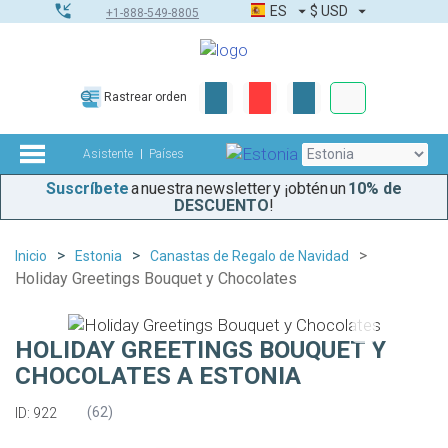
ES
$
USD
+1-888-549-8805
Pedidos corpor
Rastrear orden
Kit de herramient
Asistente
Países
Suscríbete
a nuestra newsletter y ¡obtén un
10% de
DESCUENTO
!
Inicio
Estonia
Canastas de Regalo de Navidad
Holiday Greetings Bouquet y Chocolates
HOLIDAY GREETINGS BOUQUET Y
CHOCOLATES A ESTONIA
(
62
)
ID: 922