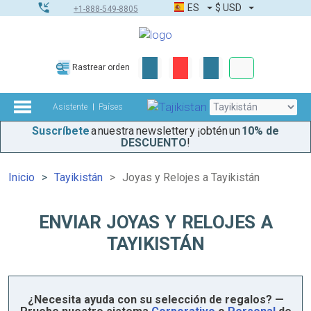
ES
$
USD
+1-888-549-8805
Pedidos corpor
Rastrear orden
Kit de herramient
Asistente
Países
Suscríbete
a nuestra newsletter y ¡obtén un
10% de
DESCUENTO
!
Inicio
Tayikistán
Joyas y Relojes a Tayikistán
ENVIAR JOYAS Y RELOJES A
TAYIKISTÁN
¿Necesita ayuda con su selección de regalos? —