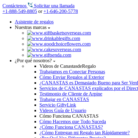
Contáctenos
Solicitar una llamada
+1-888-549-8805
or
+1-646-200-5778
Asistente de regalos
Nuestras marcas
¿Por qué nosotros?
Videos de CanastasdeRegalo
Trabajamos en Conectar Personas
Cómo Enviar Regalos al Exterior
¿CANASTAS es Demasiado Bueno para Ser Ver
Servicios de CANASTAS explicados por el Direc
Testimonio de Cliente de Arpine
Trabajar en CANASTAS
Servicio GiftyLink
Videos Guía de Usuario
Cómo Funciona CANASTAS
Cómo Hacemos que Todo Suceda
¿Cómo Funciona CANASTAS?
¿Cómo Entregan mi Regalo tan Rápidamente?