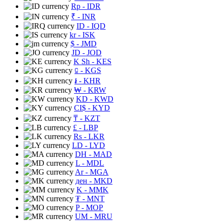
Rp
- IDR
₹
- INR
ID
- IQD
kr
- ISK
$
- JMD
JD
- JOD
K Sh
- KES
⃀
- KGS
៛
- KHR
₩
- KRW
KD
- KWD
CI$
- KYD
₸
- KZT
£
- LBP
Rs
- LKR
LD
- LYD
DH
- MAD
L
- MDL
Ar
- MGA
ден
- MKD
K
- MMK
₮
- MNT
P
- MOP
UM
- MRU