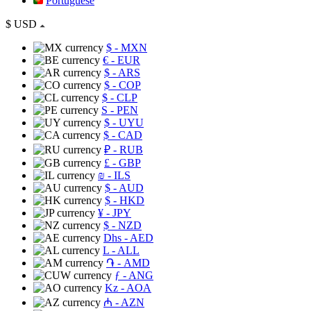
Portuguese
$
USD
$
- MXN
€
- EUR
$
- ARS
$
- COP
$
- CLP
S
- PEN
$
- UYU
$
- CAD
₽
- RUB
£
- GBP
₪
- ILS
$
- AUD
$
- HKD
¥
- JPY
$
- NZD
Dhs
- AED
L
- ALL
֏
- AMD
ƒ
- ANG
Kz
- AOA
₼
- AZN