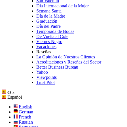
San Valentín
Día Internacional de la Mujer
Semana Santa
Día de la Madre
Graduación
Día del Padre
Temporada de Bodas
De Vuelta al Cole
Viernes Negro
Vacaciones
Reseñas
La Opinión de Nuestros Clientes
Acreditaciones y Reseñas del Sector
Better Business Bureau
Yahoo
Viewpoints
Trust Pilot
es
Español
English
German
French
Russian