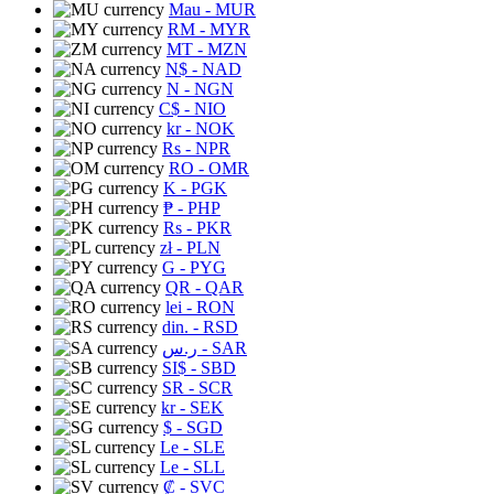
Mau
- MUR
RM
- MYR
MT
- MZN
N$
- NAD
N
- NGN
C$
- NIO
kr
- NOK
Rs
- NPR
RO
- OMR
K
- PGK
₱
- PHP
Rs
- PKR
zł
- PLN
G
- PYG
QR
- QAR
lei
- RON
din.
- RSD
ر.س
- SAR
SI$
- SBD
SR
- SCR
kr
- SEK
$
- SGD
Le
- SLE
Le
- SLL
₡
- SVC