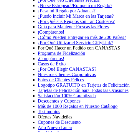
¿Por Qué Veo Diferentes Precios?
¿No se Estropeará/Romperá mi Regalo?
¿Pasa mi Regalo por Aduanas?
¿Puedo Incluir Mi Marca en las Tarjetas?
¿Por Qué sus Regalos son Tan Costosos?
Guía para Mantener Frescas las Flores
¡Compárenos!
¿Cómo Pueden Entregar en más de 200 Países?
¿Por Qué Utilizar el Servicio GiftyLink?
Por Qué Hacer un Pedido con CANASTAS
Programa de Fidelización
¡Compárenos!
Casos de Éxito
¿Por Qué Elegir CANASTAS?
Nuestros Clientes Corporativos
Fotos de Clientes Felices
Logotipo GRATUITO en Tarjetas de Felicitación
Tarjetas de Felicitación para Todas las Ocasiones
Satisfacción 100% Garantizada
Descuentos y Cupones
Más de 1000 Regalos en Nuestro Catálogo
Testimonios
Ofertas Navideñas
Cupones de Descuento
Año Nuevo Lunar