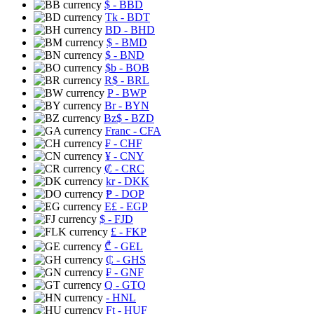
$
- BBD
Tk
- BDT
BD
- BHD
$
- BMD
$
- BND
$b
- BOB
R$
- BRL
P
- BWP
Br
- BYN
Bz$
- BZD
Franc
- CFA
₣
- CHF
¥
- CNY
₡
- CRC
kr
- DKK
₱
- DOP
E£
- EGP
$
- FJD
£
- FKP
₾
- GEL
₵
- GHS
₣
- GNF
Q
- GTQ
- HNL
Ft
- HUF