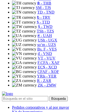
฿
- THB
ЅМ
- TJS
TD
- TND
₺
- TRY
$
- TTD
$
- TWD
TSh
- TZS
₴
- UAH
USh
- UGX
soʻm
- UZS
Bs. F
- VES
₫
- VND
VT
- VUV
F.CFA
- XAF
EC$
- XCD
CFAF
- XOF
YRls
- YER
R
- ZAR
ZK
- ZMW
Búsqueda
Pedidos corporativos y al por mayor
Kit de herramientas