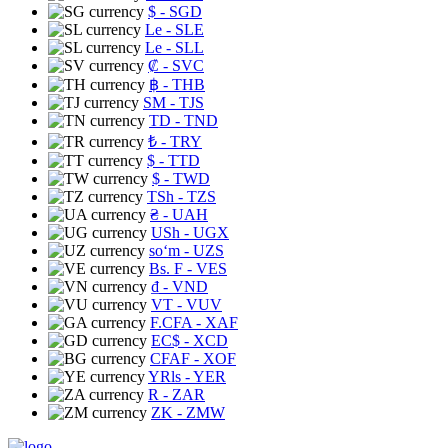
$
- SGD
Le
- SLE
Le
- SLL
₡
- SVC
฿
- THB
ЅМ
- TJS
TD
- TND
₺
- TRY
$
- TTD
$
- TWD
TSh
- TZS
₴
- UAH
USh
- UGX
soʻm
- UZS
Bs. F
- VES
₫
- VND
VT
- VUV
F.CFA
- XAF
EC$
- XCD
CFAF
- XOF
YRls
- YER
R
- ZAR
ZK
- ZMW