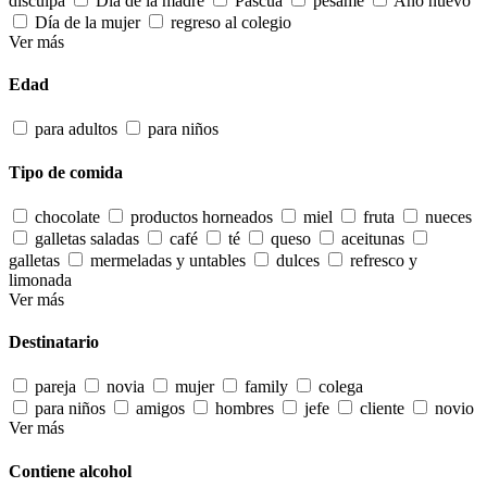
disculpa
Día de la madre
Pascua
pésame
Año nuevo
Día de la mujer
regreso al colegio
Ver más
Edad
para adultos
para niños
Tipo de comida
chocolate
productos horneados
miel
fruta
nueces
galletas saladas
café
té
queso
aceitunas
galletas
mermeladas y untables
dulces
refresco y
limonada
Ver más
Destinatario
pareja
novia
mujer
family
colega
para niños
amigos
hombres
jefe
cliente
novio
Ver más
Contiene alcohol