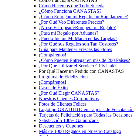
Cómo Funciona CANASTAS
Cómo Hacemos que Todo Suceda
¿Cómo Funciona CANASTAS?
¿Cómo Entregan mi Regalo tan Rápidamente?
¿Por Qué Veo Diferentes Precios?
¿No se Estropeará/Romperá mi Regalo?
¿Pasa mi Regalo por Aduanas?
¿Puedo Incluir Mi Marca en las Tarjetas?
¿Por Qué sus Regalos son Tan Costosos?
Guía para Mantener Frescas las Flores
¡Compárenos!
¿Cómo Pueden Entregar en más de 200 Países?
¿Por Qué Utilizar el Servicio GiftyLink?
Por Qué Hacer un Pedido con CANASTAS
Programa de Fidelización
¡Compárenos!
Casos de Éxito
¿Por Qué Elegir CANASTAS?
Nuestros Clientes Corporativos
Fotos de Clientes Felices
Logotipo GRATUITO en Tarjetas de Felicitación
Tarjetas de Felicitación para Todas las Ocasiones
Satisfacción 100% Garantizada
Descuentos y Cupones
Más de 1000 Regalos en Nuestro Catálogo