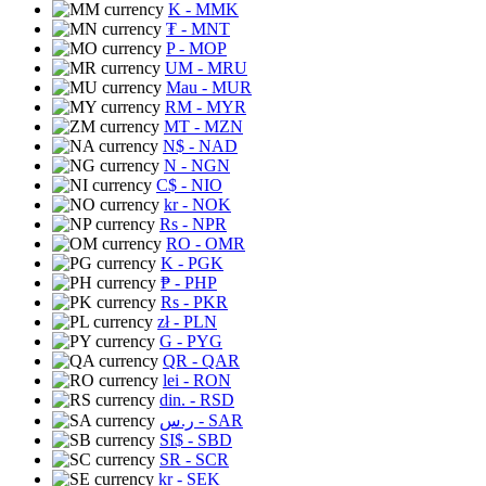
K
- MMK
₮
- MNT
P
- MOP
UM
- MRU
Mau
- MUR
RM
- MYR
MT
- MZN
N$
- NAD
N
- NGN
C$
- NIO
kr
- NOK
Rs
- NPR
RO
- OMR
K
- PGK
₱
- PHP
Rs
- PKR
zł
- PLN
G
- PYG
QR
- QAR
lei
- RON
din.
- RSD
ر.س
- SAR
SI$
- SBD
SR
- SCR
kr
- SEK