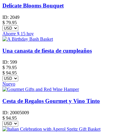
Delicate Blooms Bouquet
ID:
2049
$
79.95
Ahorre
$ 15
hoy
Una canasta de fiesta de cumpleaños
ID:
599
$
79.95
$ 94.95
Nuevo
Cesta de Regalos Gourmet y Vino Tinto
ID:
20005009
$
94.95