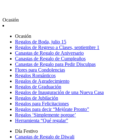
Ocasión
Ocasión
Regalos de Boda, julio 15
Regalos de Regreso a Clases, septiembre 1
Canastas de Regalo de Aniversario
Canastas de Regalo de Cumpleaños
Canastas de Regalo para Pedir Disculpas
Flores para Condolencias
Regalos Románticos
Regalos de Agradecimiento
Regalos de Graduación
Regalos de Inauguración de una Nueva Casa
Regalos de Jubilación
Regalos para Felicitaciones
Regalos para decir “Mejórate Pronto”
Regalos ‘Simplemente porque’
Herramienta “Qué regalar”
Día Festivo
Canastas de Regalo de Diwali