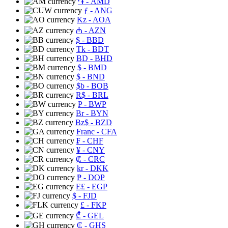
֏
- AMD
ƒ
- ANG
Kz
- AOA
₼
- AZN
$
- BBD
Tk
- BDT
BD
- BHD
$
- BMD
$
- BND
$b
- BOB
R$
- BRL
P
- BWP
Br
- BYN
Bz$
- BZD
Franc
- CFA
₣
- CHF
¥
- CNY
₡
- CRC
kr
- DKK
₱
- DOP
E£
- EGP
$
- FJD
£
- FKP
₾
- GEL
₵
- GHS