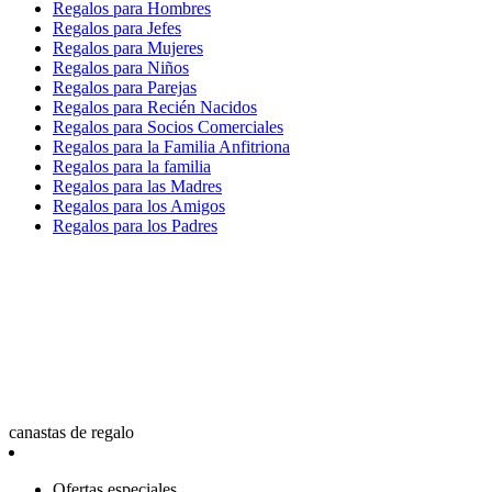
Regalos para Hombres
Regalos para Jefes
Regalos para Mujeres
Regalos para Niños
Regalos para Parejas
Regalos para Recién Nacidos
Regalos para Socios Comerciales
Regalos para la Familia Anfitriona
Regalos para la familia
Regalos para las Madres
Regalos para los Amigos
Regalos para los Padres
canastas de regalo
Ofertas especiales