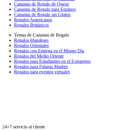
Canastas de Regalo de Queso
Canastas de Regalo para Equipos
Canastas de Regalo sin Gluten
Regalos Americanos
Regalos Británicos
Temas de Canastas de Regalo
Regalos Irlandeses
Regalos Orientales
Regalos con Entrega en el Mismo Día
Regalos del Medio Oriente
Regalos para Estudiantes en el Extranjero
Regalos para Futuras Madres
Regalos para eventos virtuales
24×7 servicio al cliente