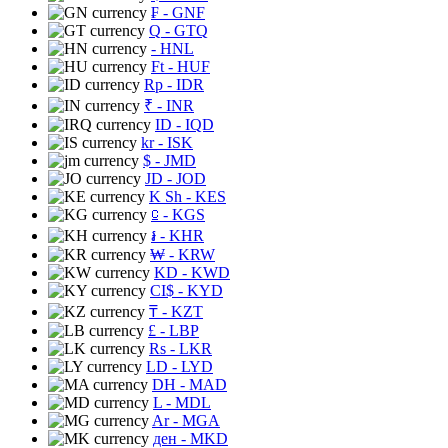
₣
- GNF
Q
- GTQ
- HNL
Ft
- HUF
Rp
- IDR
₹
- INR
ID
- IQD
kr
- ISK
$
- JMD
JD
- JOD
K Sh
- KES
⃀
- KGS
៛
- KHR
₩
- KRW
KD
- KWD
CI$
- KYD
₸
- KZT
£
- LBP
Rs
- LKR
LD
- LYD
DH
- MAD
L
- MDL
Ar
- MGA
ден
- MKD