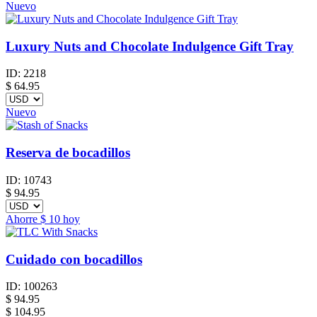
Nuevo
Luxury Nuts and Chocolate Indulgence Gift Tray
ID:
2218
$
64.95
Nuevo
Reserva de bocadillos
ID:
10743
$
94.95
Ahorre
$ 10
hoy
Cuidado con bocadillos
ID:
100263
$
94.95
$ 104.95