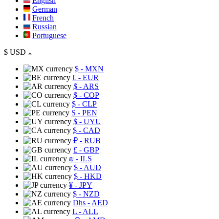
English
German
French
Russian
Portuguese
$
USD
$
- MXN
€
- EUR
$
- ARS
$
- COP
$
- CLP
S
- PEN
$
- UYU
$
- CAD
₽
- RUB
£
- GBP
₪
- ILS
$
- AUD
$
- HKD
¥
- JPY
$
- NZD
Dhs
- AED
L
- ALL